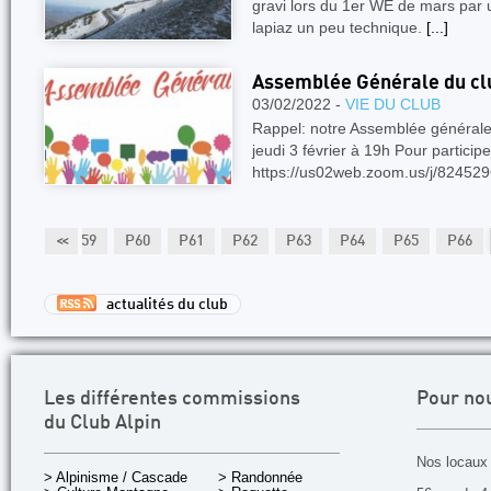
gravi lors du 1er WE de mars par u
lapiaz un peu technique.
[...]
Assemblée Générale du club
03/02/2022 -
VIE DU CLUB
Rappel: notre Assemblée générale 
jeudi 3 février à 19h Pour participer 
https://us02web.zoom.us/j/82452
P58
<<
P59
P60
P61
P62
P63
P64
P65
P66
actualités du club
Les différentes commissions
Pour no
du Club Alpin
Nos locaux 
> Alpinisme / Cascade
> Randonnée