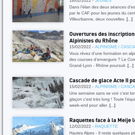
18/02/2022 -
JEUNES
Dans l'élan des deux séances d'e
par le CAF pour les jeunes du cen
Villeurbanne, deux nouvelles.
[...]
Ouvertures des inscriptio
Alpinistes du Rhône
15/02/2022 -
ALPINISME / CASC
Vous rêvez d’une formation en alp
des courses d’envergure ? Le Co
Grand-Lyon - Rhône poursuit.
[...]
Cascade de glace Acte II p
15/02/2022 -
ALPINISME / CASC
Une semaine sans se voir c'est lo
glaçon c'est très long ! Toute l'éq
week-end pour aller.
[...]
Raquettes face à la Meije 
12/02/2022 -
RAQUETTE
Hautes Alpes - Il reste quelques 