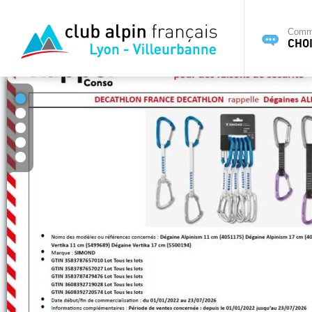
Commi
CHOI
1
2
3
4
5