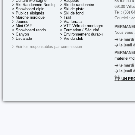
> Culture Montagne
> Raquette
56 rue du 4
> Ski Randonnée Nordique
> Ski de randonnée
69100 Ville
> Snowboard alpin
> Ski de piste
Tel : (33) 0
> Publics éloignés
> Ski de fond
> Marche nordique
> Trail
Courriel :
ac
> Jeunes
> Via ferrata
> Mini CAF
> VTT Vélo de montagne
PERMANEN
> Snowboard rando
> Formation / Sécurité
Nous vous a
> Canyon
> Environnement durable
> Escalade
> Vie du club
> le mardi 
> le jeudi 
> Voir les responsables par commission
PERMANE
materiel@cl
> le mardi 
> le jeudi 
🚧
UN PR