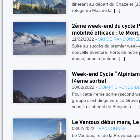
itinérant au départ du Chazelet (1
refuge du Mas de la.
[...]
2ème week-end du cycle P
mobilité efficace : le Mont
11/02/2022 -
SKI DE RANDONNÉ
Suite au succès du premier week-e
nouvelle aventure. Forts de notre
douce, nous retentons.
[...]
Week-end Cycle “Alpinism
(4ème sortie)
10/02/2022 -
COMPTE RENDU DE
Pour cette 4ème sortie (second we
groupe s’est dirigé vers La Grave
sous l'œil attentif de Benjamin.
[...]
Le Ventoux début mars, Le
03/02/2022 -
RANDONNÉE
Le Ventoux, roi de la Provence qu