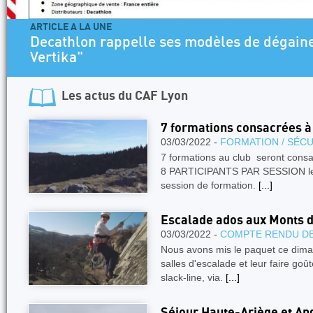
ARTICLE A LA UNE
Decathlon rappelle ses modèles de dégaine
Vertika"
Les actus du
CAF Lyon
7 formations consacrées à
03/03/2022 -
FORMATION / SÉCU
7 formations au club seront consa
8 PARTICIPANTS PAR SESSION les
session de formation.
[...]
Escalade ados aux Monts 
03/03/2022 -
COMPTE RENDU DE
Nous avons mis le paquet ce diman
salles d'escalade et leur faire goûte
slack-line, via.
[...]
Séjour Haute-Ariège et An