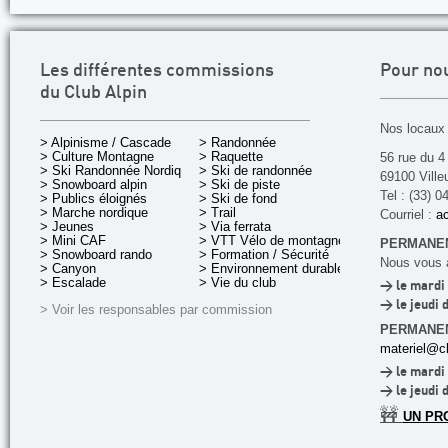
Les différentes commissions
Pour no
du Club Alpin
Nos locaux 
> Alpinisme / Cascade
> Randonnée
> Culture Montagne
> Raquette
56 rue du 4
> Ski Randonnée Nordique
> Ski de randonnée
69100 Ville
> Snowboard alpin
> Ski de piste
Tel : (33) 0
> Publics éloignés
> Ski de fond
> Marche nordique
> Trail
Courriel :
ac
> Jeunes
> Via ferrata
> Mini CAF
> VTT Vélo de montagne
PERMANEN
> Snowboard rando
> Formation / Sécurité
Nous vous a
> Canyon
> Environnement durable
> Escalade
> Vie du club
> le mardi 
> le jeudi 
> Voir les responsables par commission
PERMANE
materiel@cl
> le mardi 
> le jeudi 
🚧
UN PR