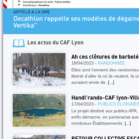
ARTICLE A LA UNE
Decathlon rappelle ses modèles de dégaine
Vertika"
Les actus du
CAF Lyon
Ah ces clôtures de barbelé
18/04/2023 -
RANDONNÉE
Elles sont l’ennemi des randonneurs
liberté d’aller là où ils veulent, l
auraient envie de.
[...]
Handi’rando-CAF lyon-Vil
17/04/2023 -
PUBLICS ÉLOIGNÉ
Le projet destiné aux publics APA,
enfin démarrer, en partenariat ave
nombreux Établissements.
[...]
RETOUR COLLECTIVE ESC