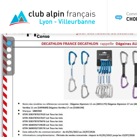
Commi
CHOI
1
2
3
4
5