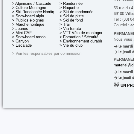
> Alpinisme / Cascade
> Randonnée
> Culture Montagne
> Raquette
56 rue du 4
> Ski Randonnée Nordique
> Ski de randonnée
69100 Ville
> Snowboard alpin
> Ski de piste
Tel : (33) 0
> Publics éloignés
> Ski de fond
> Marche nordique
> Trail
Courriel :
ac
> Jeunes
> Via ferrata
> Mini CAF
> VTT Vélo de montagne
PERMANEN
> Snowboard rando
> Formation / Sécurité
Nous vous a
> Canyon
> Environnement durable
> Escalade
> Vie du club
> le mardi 
> le jeudi 
> Voir les responsables par commission
PERMANE
materiel@cl
> le mardi 
> le jeudi 
🚧
UN PR