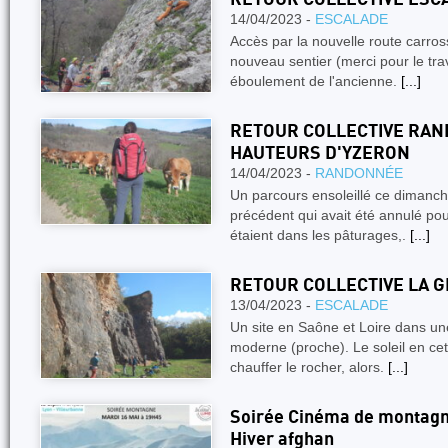
14/04/2023 -
ESCALADE
Accès par la nouvelle route carros
nouveau sentier (merci pour le tra
éboulement de l'ancienne.
[...]
RETOUR COLLECTIVE RAN
HAUTEURS D'YZERON
14/04/2023 -
RANDONNÉE
Un parcours ensoleillé ce dimanch
précédent qui avait été annulé po
étaient dans les pâturages,.
[...]
RETOUR COLLECTIVE LA G
13/04/2023 -
ESCALADE
Un site en Saône et Loire dans u
moderne (proche). Le soleil en ce
chauffer le rocher, alors.
[...]
Soirée Cinéma de montagne
Hiver afghan