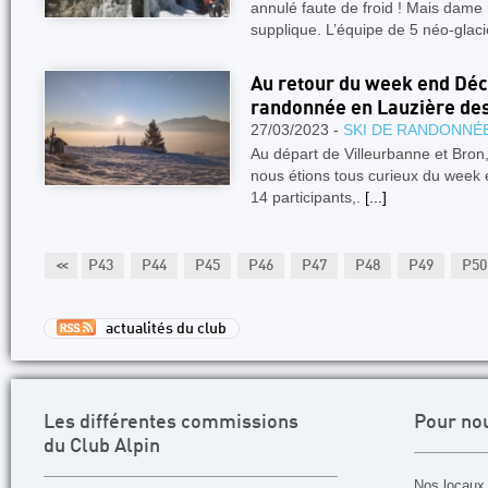
annulé faute de froid ! Mais dame
supplique. L’équipe de 5 néo-glaci
Au retour du week end Déc
randonnée en Lauzière de
27/03/2023 -
SKI DE RANDONNÉ
Au départ de Villeurbanne et Bron, s
nous étions tous curieux du week 
14 participants,.
[...]
1
P42
<<
P43
P44
P45
P46
P47
P48
P49
P50
actualités du club
Les différentes commissions
Pour no
du Club Alpin
Nos locaux 