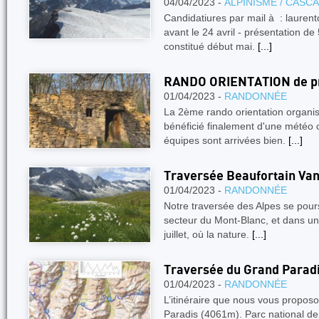
04/04/2023 -
ALPINISME / CASC
Candidatiures par mail à : laure
avant le 24 avril - présentation de
constitué début mai.
[...]
RANDO ORIENTATION de p
01/04/2023 -
RANDONNÉE
La 2ème rando orientation organi
bénéficié finalement d'une météo 
équipes sont arrivées bien.
[...]
Traversée Beaufortain Va
01/04/2023 -
RANDONNÉE
Notre traversée des Alpes se poursu
secteur du Mont-Blanc, et dans 
juillet, où la nature.
[...]
Traversée du Grand Parad
01/04/2023 -
RANDONNÉE
L’itinéraire que nous vous proposo
Paradis (4061m). Parc national dep