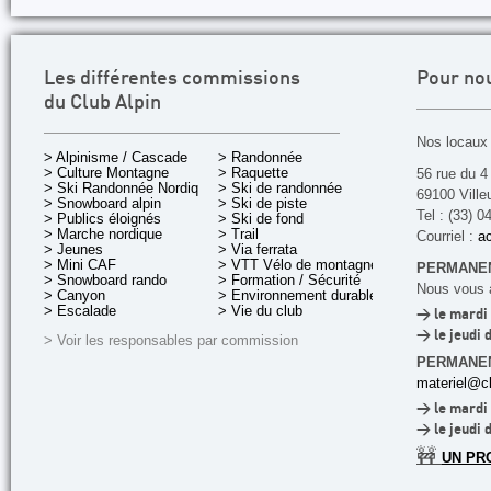
Les différentes commissions
Pour no
du Club Alpin
Nos locaux 
> Alpinisme / Cascade
> Randonnée
> Culture Montagne
> Raquette
56 rue du 4
> Ski Randonnée Nordique
> Ski de randonnée
69100 Ville
> Snowboard alpin
> Ski de piste
Tel : (33) 0
> Publics éloignés
> Ski de fond
> Marche nordique
> Trail
Courriel :
ac
> Jeunes
> Via ferrata
> Mini CAF
> VTT Vélo de montagne
PERMANEN
> Snowboard rando
> Formation / Sécurité
Nous vous a
> Canyon
> Environnement durable
> Escalade
> Vie du club
> le mardi 
> le jeudi 
> Voir les responsables par commission
PERMANE
materiel@cl
> le mardi 
> le jeudi 
🚧
UN PR