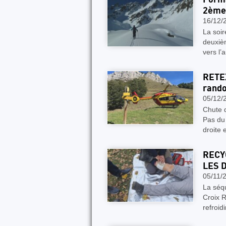
2ème 
16/12/
La soir
deuxiè
vers l’
RETEX
rand
05/12/
Chute d
Pas du 
droite 
RECY
LES 
05/11/
La séq
Croix 
refroid