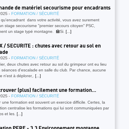
nde de matériel secourisme pour encadrants
2025 -
FORMATION / SÉCURITÉ
 qu'encadrant dans votre activité, vous avez surement
un stage secourisme "premier secours citoyen" PSC,
ment un stage typé montagne. 🏫Si.
[...]
 / SECURITE : chutes avec retour au sol en
lade
2025 -
FORMATION / SÉCURITÉ
ier, deux chutes avec retour au sol du grimpeur ont eu lieu
 séances d'escalade en salle du club. Par chance, aucune
e n'est à déplorer,.
[...]
trouver (plus) facilement une formation...
2025 -
FORMATION / SÉCURITÉ
 une formation est souvent un exercice difficile. Certes, la
ion centralise les formations qui lui sont communiquées par
bs et les.
[...]
tion PERF - 3.3 Environnement montagne