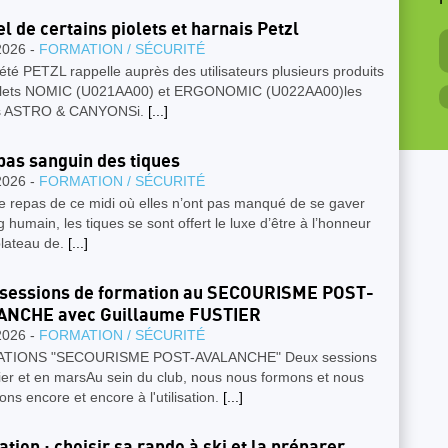
P
l de certains piolets et harnais Petzl
2026 -
FORMATION / SÉCURITÉ
été PETZL rappelle auprès des utilisateurs plusieurs produits
iolets NOMIC (U021AA00) et ERGONOMIC (U022AA00)les
is ASTRO & CANYONSi.
[...]
pas sanguin des tiques
2026 -
FORMATION / SÉCURITÉ
e repas de ce midi où elles n’ont pas manqué de se gaver
 humain, les tiques se sont offert le luxe d’être à l’honneur
plateau de.
[...]
sessions de formation au SECOURISME POST-
ANCHE avec Guillaume FUSTIER
2026 -
FORMATION / SÉCURITÉ
TIONS "SECOURISME POST-AVALANCHE" Deux sessions
ier et en marsAu sein du club, nous nous formons et nous
ons encore et encore à l'utilisation.
[...]
tion : choisir sa rando à ski et la préparer