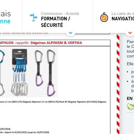
Commission - Activité
La carte du s
FORMATION /
NAVIGATI
SÉCURITÉ
Par
le 
tou
co
Ell
p
c
à
d
b
EN 