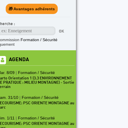
🎁 Avantages adhérents
TICLE A LA UNE
rogramme Escalade SAE 2026-2027 Jeunes
herche :
commission
Formation / Sécurité
quement
AGENDA
ar. 8/09
|
Formation / Sécurité
arto Orientation 1 (3.3 ENVIRONNEMENT
E PRATIQUE : MILIEU MONTAGNE) - Sortie
errain
am. 31/10
|
Formation / Sécurité
ECOURISME: PSC ORIENTE MONTAGNE au
arc
im. 1/11
|
Formation / Sécurité
ECOURISME: PSC ORIENTE MONTAGNE au