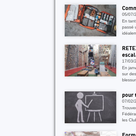
Comma
05/07/
En tant
passé 
idéale
RETEX
esca
17/03/
En janv
sur des
blessur
pour 
07/02/
Trouver
Fédérat
les Clu
Forma