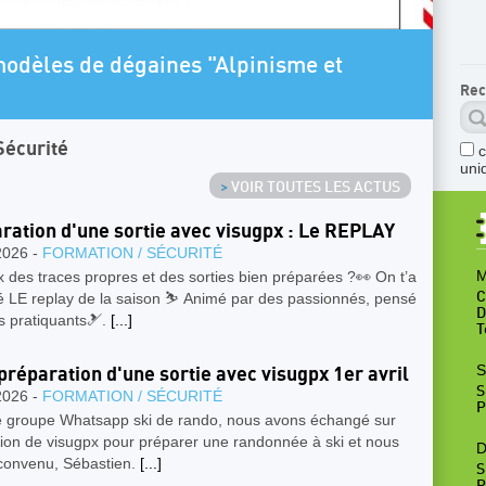
AR
modèles de dégaines "Alpinisme et
P
Rec
Sécurité
uni
>
VOIR TOUTES LES ACTUS
ration d'une sortie avec visugpx : Le REPLAY
2026 -
FORMATION / SÉCURITÉ
M
 des traces propres et des sorties bien préparées ?👀 On t’a
é LE replay de la saison ⛷️ Animé par des passionnés, pensé
C
D
s pratiquants🎿.
[...]
T
S
 préparation d'une sortie avec visugpx 1er avril
S
2026 -
FORMATION / SÉCURITÉ
P
e groupe Whatsapp ski de rando, nous avons échangé sur
sation de visugpx pour préparer une randonnée à ski et nous
D
convenu, Sébastien.
[...]
S