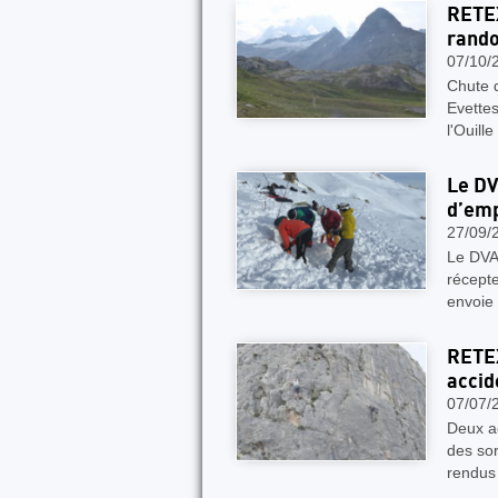
RETEX
rand
07/10/
Chute 
Evettes
l'Ouill
Le DV
d’emp
27/09/
Le DVA
récepte
envoie
RETEX
accid
07/07/
Deux ac
des so
rendus 