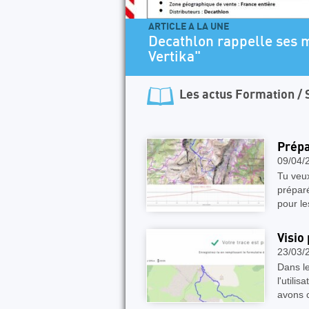
ARTICLE A LA UNE
Decathlon rappelle ses 
Vertika"
Les actus
Formation / 
Prépa
09/04/
Tu veux
prépar
pour le
Visio
23/03/
Dans l
l'utili
avons 