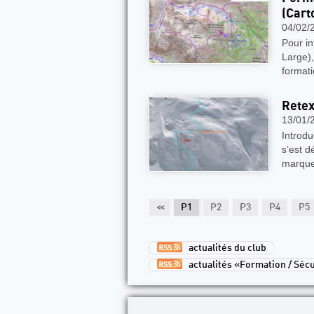
(Cart
04/02/
Pour in
Large)
format
Retex
13/01/
Introdu
s’est d
marque
<<
P1
P2
P3
P4
P5
actualités du club
actualités «Formation / Sécu