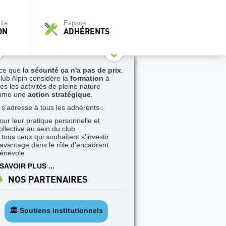
ite
Espace
ON
ADHÉRENTS
ce que
la sécurité ça n'a pas de prix
,
Club Alpin considère la
formation
à
tes les activités de pleine nature
mme une
action stratégique
.
e s’adresse à tous les adhérents :
our leur pratique personnelle et
ollective au sein du club
 tous ceux qui souhaitent s’investir
avantage dans le rôle d’encadrant
énévole
SAVOIR PLUS ...
NOS PARTENAIRES
🏛️ Soutiens institutionnels