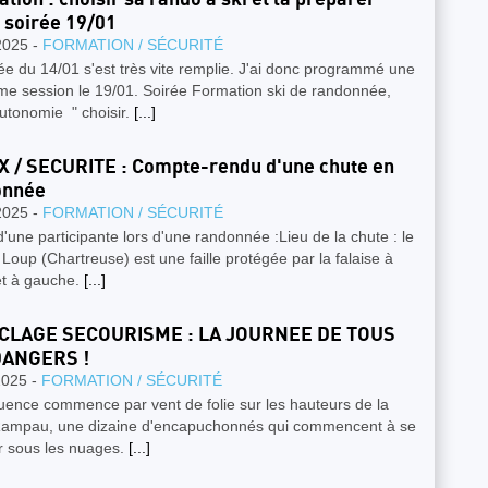
soirée 19/01
2025 -
FORMATION / SÉCURITÉ
ée du 14/01 s'est très vite remplie. J'ai donc programmé une
me session le 19/01. Soirée Formation ski de randonnée,
autonomie " choisir.
[...]
 / SECURITE : Compte-rendu d'une chute en
onnée
2025 -
FORMATION / SÉCURITÉ
'une participante lors d'une randonnée :Lieu de la chute : le
Loup (Chartreuse) est une faille protégée par la falaise à
et à gauche.
[...]
CLAGE SECOURISME : LA JOURNEE DE TOUS
DANGERS !
2025 -
FORMATION / SÉCURITÉ
uence commence par vent de folie sur les hauteurs de la
Rampau, une dizaine d'encapuchonnés qui commencent à se
ir sous les nuages.
[...]