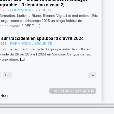
ographie - Orientation niveau 2)
2025 -
FORMATION / SÉCURITÉ
formation, Ludivine Riune, Etienne Vignali et moi-même (Eric
, organisons ce printemps 2025 un stage fédéral de
ion de niveau 2 PERF.
[...]
 sur l'accident en splitboard d'avril 2024
2025 -
FORMATION / SÉCURITÉ
ction Le raid de fin de cycle du groupe initié de splitboard
éroulé du 26 au 28 avril 2024 en Vanoise. Ce type de raid
 une étape.
[...]
P6
>>
>
VOIR TOUTES LES ACTUS
rité»