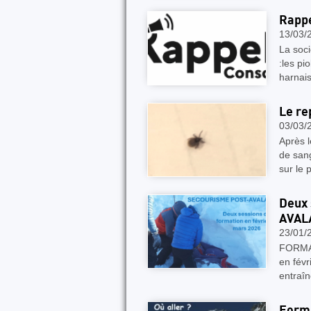
Rappe
13/03/
La soci
:les p
harna
Le re
03/03/
Après l
de sang
sur le 
Deux 
AVAL
23/01/
FORMA
en févr
entraîn
Forma