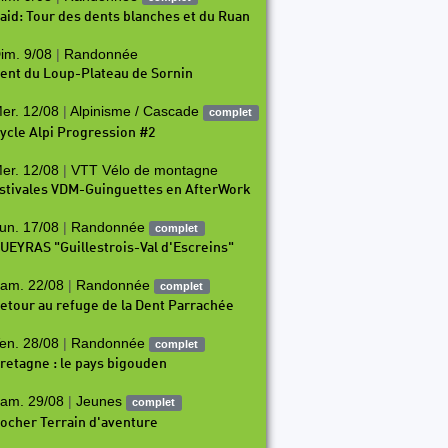
aid: Tour des dents blanches et du Ruan
im. 9/08
|
Randonnée
ent du Loup-Plateau de Sornin
er. 12/08
|
Alpinisme / Cascade
complet
ycle Alpi Progression #2
er. 12/08
|
VTT Vélo de montagne
stivales VDM-Guinguettes en AfterWork
un. 17/08
|
Randonnée
complet
UEYRAS "Guillestrois-Val d'Escreins"
am. 22/08
|
Randonnée
complet
etour au refuge de la Dent Parrachée
en. 28/08
|
Randonnée
complet
retagne : le pays bigouden
am. 29/08
|
Jeunes
complet
ocher Terrain d'aventure