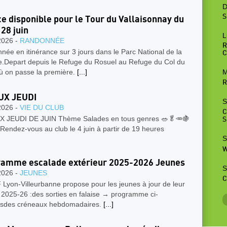
D
S
ce disponible pour le Tour du Vallaisonnay du
 28 juin
L
2026 -
RANDONNÉE
R
ée en itinérance sur 3 jours dans le Parc National de la
C
e.Depart depuis le Refuge du Rosuel au Refuge du Col du
M
où on passe la première.
[...]
R
UX JEUDI
S
2026 -
VIE DU CLUB
C
 JEUDI DE JUIN Thème Salades en tous genres 🥗🥬🥕🍇
S
Rendez-vous au club le 4 juin à partir de 19 heures
S
W
amme escalade extérieur 2025-2026 Jeunes
S
2026 -
JEUNES
C
Lyon-Villeurbanne propose pour les jeunes à jour de leur
 2025-26 :des sorties en falaise → programme ci-
sdes créneaux hebdomadaires.
[...]