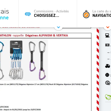
Commissions - Activités
La carte du s
CHOISISSEZ...
NAVIGATI
💻
🪪
→
→
🚑
🛑
🤔