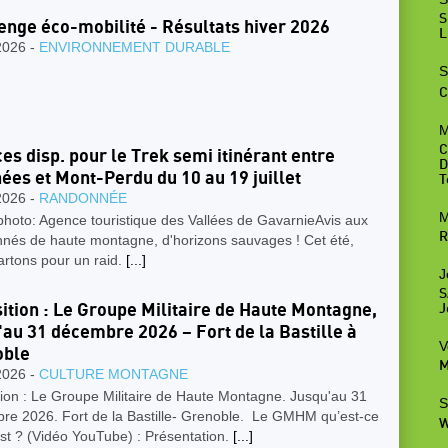
S
enge éco-mobilité - Résultats hiver 2026
L
2026 -
ENVIRONNEMENT DURABLE
S
C
M
C
ces disp. pour le Trek semi itinérant entre
D
ées et Mont-Perdu du 10 au 19 juillet
T
2026 -
RANDONNÉE
M
photo: Agence touristique des Vallées de GavarnieAvis aux
R
nnés de haute montagne, d'horizons sauvages ! Cet été,
artons pour un raid.
[...]
J
S
ition : Le Groupe Militaire de Haute Montagne,
J
'au 31 décembre 2026 – Fort de la Bastille à
V
oble
M
2026 -
CULTURE MONTAGNE
ion : Le Groupe Militaire de Haute Montagne. Jusqu'au 31
S
re 2026. Fort de la Bastille- Grenoble. Le GMHM qu’est-ce
W
st ? (Vidéo YouTube) : Présentation.
[...]