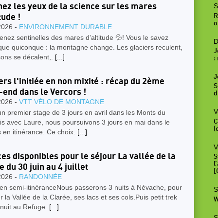
S
ez les yeux de la science sur les mares
R
tude !
o
2026 -
ENVIRONNEMENT DURABLE
nez sentinelles des mares d'altitude 💦! Vous le savez
D
que quiconque : la montagne change. Les glaciers reculent,
J
sons se décalent,.
[...]
:
J
ers l'initiée en non mixité : récap du 2ème
S
end dans le Vercors !
d
2026 -
VTT VÉLO DE MONTAGNE
V
n premier stage de 3 jours en avril dans les Monts du
is avec Laure, nous poursuivons 3 jours en mai dans le
C
(
 en itinérance. Ce choix.
[...]
V
ces disponibles pour le séjour La vallée de la
S
l
 du 30 juin au 4 juillet
[
2026 -
RANDONNÉE
 en semi-itinéranceNous passerons 3 nuits à Névache, pour
S
r la Vallée de la Clarée, ses lacs et ses cols.Puis petit trek
W
 nuit au Refuge.
[...]
S