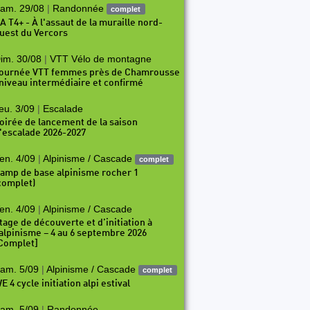
am. 29/08
|
Randonnée
complet
A T4+ - À l'assaut de la muraille nord-
uest du Vercors
im. 30/08
|
VTT Vélo de montagne
ournée VTT femmes près de Chamrousse
 niveau intermédiaire et confirmé
eu. 3/09
|
Escalade
oirée de lancement de la saison
'escalade 2026-2027
en. 4/09
|
Alpinisme / Cascade
complet
amp de base alpinisme rocher 1
complet)
en. 4/09
|
Alpinisme / Cascade
tage de découverte et d’initiation à
’alpinisme – 4 au 6 septembre 2026
Complet]
am. 5/09
|
Alpinisme / Cascade
complet
E 4 cycle initiation alpi estival
am. 5/09
|
Randonnée