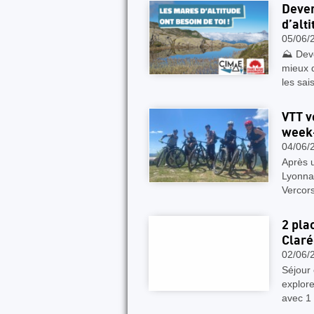
Deven
d’alti
05/06/
⛰️ Deve
mieux 
les sai
VTT v
week-
04/06/
Après u
Lyonna
Vercors
2 pla
Clarée
02/06/
Séjour
explore
avec 1