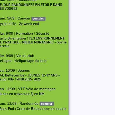
EJOUR RANDONNEES EN ETOILE DANS
ES VOSGES
am. 5/09
|
Canyon
complet
ycle initié - 2e week end
ar. 8/09
|
Formation / Sécurité
arto Orientation 1 (3.3 ENVIRONNEMENT
E PRATIQUE : MILIEU MONTAGNE) - Sortie
errain
er. 9/09
|
Vie du club
efuges - Héliportage du bois
eu. 10/09
|
Jeunes
AE Bellecombe - JEUNES 12-17 ANS -
eudi 18h-19h30 2025-2026
en. 11/09
|
VTT Vélo de montagne
ener en traversée 3j en NM
am. 12/09
|
Randonnée
complet
eek-End : Croix de Belledonne en boucle