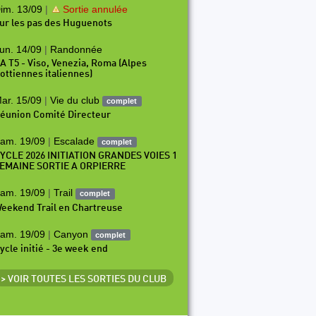
im. 13/09
|
Sortie annulée
ur les pas des Huguenots
un. 14/09
|
Randonnée
A T5 - Viso, Venezia, Roma (Alpes
ottiennes italiennes)
ar. 15/09
|
Vie du club
complet
éunion Comité Directeur
am. 19/09
|
Escalade
complet
YCLE 2026 INITIATION GRANDES VOIES 1
EMAINE SORTIE A ORPIERRE
am. 19/09
|
Trail
complet
eekend Trail en Chartreuse
am. 19/09
|
Canyon
complet
ycle initié - 3e week end
> VOIR TOUTES LES SORTIES DU CLUB