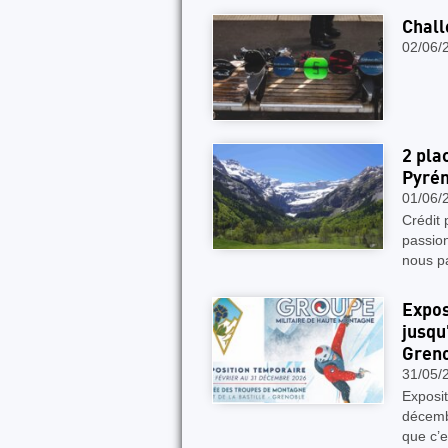
Chall
02/06/
2 pla
Pyrén
01/06/
Crédit 
passio
nous p
Expos
jusqu
Gren
31/05/
Exposit
décemb
que c’e