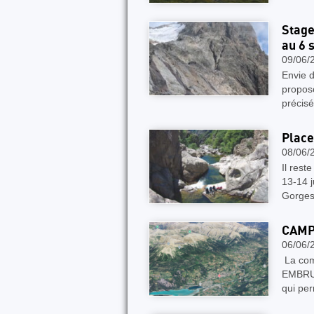
Stage
au 6 
09/06/
Envie 
proposo
précis
Place
08/06/
Il rest
13-14 
Gorges
CAMP 
06/06/
La com
EMBRUN
qui pe