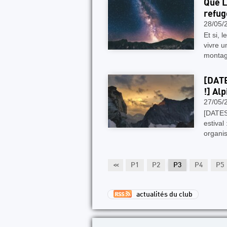
Que L
refug
28/05/
Et si, 
vivre 
montagn
[DATE
!] Al
27/05/
[DATES
estival
organis
<<
P1
P2
P3
P4
P5
actualités du club