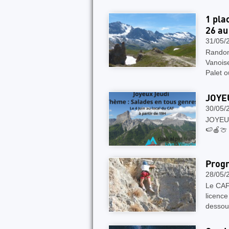
1 pla
26 au
31/05/
Randonn
Vanois
Palet 
JOYE
30/05/
JOYEUX
🍉🍎🍈 
Progr
28/05/
Le CAF 
licence
dessou