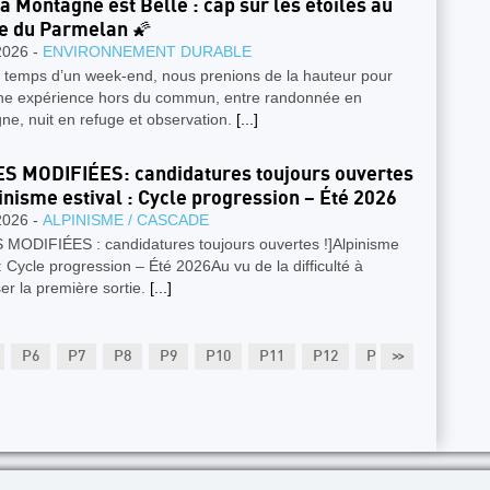
a Montagne est Belle : cap sur les étoiles au
e du Parmelan 🌠
2026 -
ENVIRONNEMENT DURABLE
le temps d’un week-end, nous prenions de la hauteur pour
une expérience hors du commun, entre randonnée en
e, nuit en refuge et observation.
[...]
S MODIFIÉES: candidatures toujours ouvertes
pinisme estival : Cycle progression – Été 2026
2026 -
ALPINISME / CASCADE
 MODIFIÉES : candidatures toujours ouvertes !]Alpinisme
 : Cycle progression – Été 2026Au vu de la difficulté à
er la première sortie.
[...]
P6
P7
P8
P9
P10
P11
P12
P13
>>
P14
P