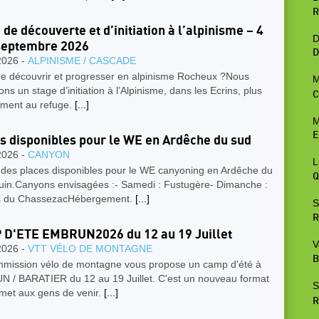
R
 de découverte et d’initiation à l’alpinisme – 4
D
septembre 2026
D
2026 -
ALPINISME / CASCADE
de découvrir et progresser en alpinisme Rocheux ?Nous
M
ns un stage d’initiation à l’Alpinisme, dans les Ecrins, plus
C
ément au refuge.
[...]
M
E
s disponibles pour le WE en Ardêche du sud
2026 -
CANYON
L
e des places disponibles pour le WE canyoning en Ardêche du
Q
juin.Canyons envisagées :- Samedi : Fustugère- Dimanche :
 du ChassezacHébergement.
[...]
S
R
D'ETE EMBRUN2026 du 12 au 19 Juillet
V
2026 -
VTT VÉLO DE MONTAGNE
B
mission vélo de montagne vous propose un camp d'été à
 / BARATIER du 12 au 19 Juillet. C'est un nouveau format
S
rmet aux gens de venir.
[...]
R