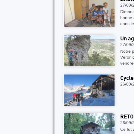
27/09/
Dimanc
bonne 
dans le
Un ag
27/09/
Notre p
Véroniq
vendre
Cycle
26/09/
c
RETO
26/09/
Ce fut 