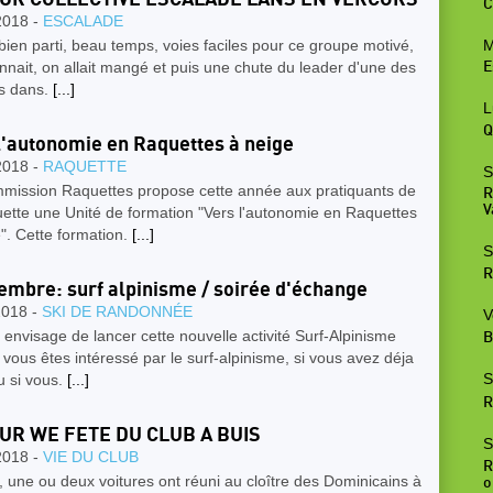
C
2018 -
ESCALADE
M
 bien parti, beau temps, voies faciles pour ce groupe motivé,
nnait, on allait mangé et puis une chute du leader d'une des
E
s dans.
[...]
L
Q
l'autonomie en Raquettes à neige
2018 -
RAQUETTE
S
mission Raquettes propose cette année aux pratiquants de
R
V
ette une Unité de formation "Vers l'autonomie en Raquettes
". Cette formation.
[...]
S
R
embre: surf alpinisme / soirée d'échange
2018 -
SKI DE RANDONNÉE
V
 envisage de lancer cette nouvelle activité Surf-Alpinisme
B
 vous êtes intéressé par le surf-alpinisme, si vous avez déja
S
u si vous.
[...]
R
UR WE FETE DU CLUB A BUIS
S
2018 -
VIE DU CLUB
R
 une ou deux voitures ont réuni au cloître des Dominicains à
o