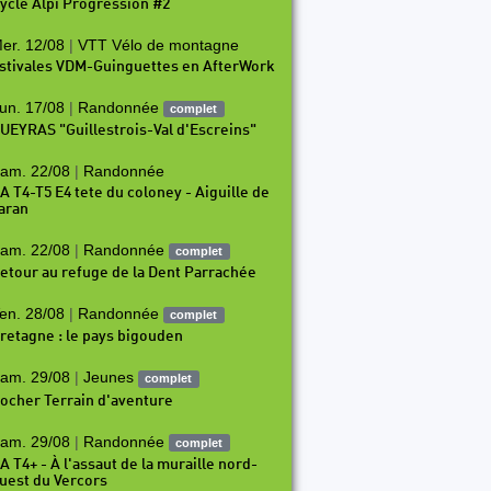
ycle Alpi Progression #2
er. 12/08
|
VTT Vélo de montagne
stivales VDM-Guinguettes en AfterWork
un. 17/08
|
Randonnée
complet
UEYRAS "Guillestrois-Val d'Escreins"
am. 22/08
|
Randonnée
A T4-T5 E4 tete du coloney - Aiguille de
aran
am. 22/08
|
Randonnée
complet
etour au refuge de la Dent Parrachée
en. 28/08
|
Randonnée
complet
retagne : le pays bigouden
am. 29/08
|
Jeunes
complet
ocher Terrain d'aventure
am. 29/08
|
Randonnée
complet
A T4+ - À l'assaut de la muraille nord-
uest du Vercors