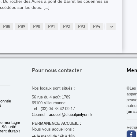
. Du rocher des Aures à pont de Barret les couennes se
uccédées sur les deux.
[...]
P88
P89
P90
P91
P92
P93
P94
P95
>>
P96
Pour nous contacter
Men
Nos locaux sont situés :
©Les 
appar
56 rue du 4 août 1789
peuven
donnée
69100 Villeurbanne
e
auteu
Tel : (33) 04-78-42-09-17
d
[en sa
Courriel :
accueil@clubalpinlyon.fr
de montagne
PERMANENCE ACCUEIL :
 Sécurité
Retro
Nous vous accueillons :
ent durable
> le mardi de 14h à 18h