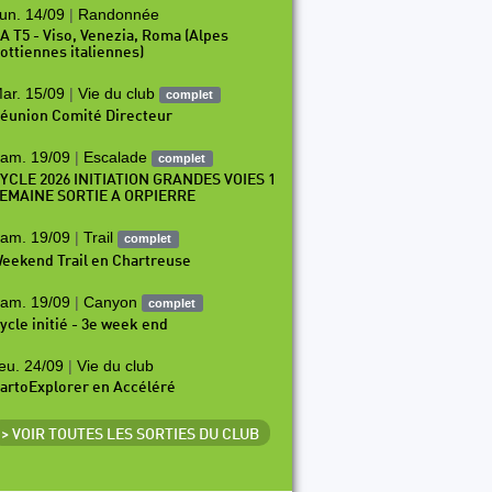
un. 14/09
|
Randonnée
A T5 - Viso, Venezia, Roma (Alpes
ottiennes italiennes)
ar. 15/09
|
Vie du club
complet
éunion Comité Directeur
am. 19/09
|
Escalade
complet
YCLE 2026 INITIATION GRANDES VOIES 1
EMAINE SORTIE A ORPIERRE
am. 19/09
|
Trail
complet
eekend Trail en Chartreuse
am. 19/09
|
Canyon
complet
ycle initié - 3e week end
eu. 24/09
|
Vie du club
artoExplorer en Accéléré
> VOIR TOUTES LES SORTIES DU CLUB