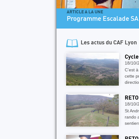
ARTICLE A LA UNE
lpinisme et
Programme Escalade SA
Les actus du
CAF Lyon
Cycle 
18/10/
C’est à
cette p
direct
RETO
18/10/
St Andr
rando a
sentier
RETO