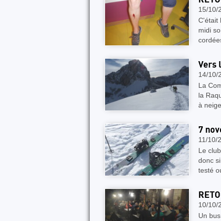
15/10/
C'était
midi so
cordée
Vers 
14/10/
La Com
la Raqu
à neige
7 nov
11/10/
Le club
donc si
testé o
RETO
10/10/
Un bus,