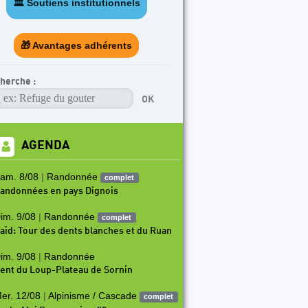
🏛️ Soutiens institutionnels
TICLE A LA UNE
rogramme escalade en salle (SAE) 2026-2027
🎁 Avantages adhérents
herche :
AGENDA
am. 8/08
|
Randonnée
complet
andonnées en pays Dignois
im. 9/08
|
Randonnée
complet
aid: Tour des dents blanches et du Ruan
im. 9/08
|
Randonnée
ent du Loup-Plateau de Sornin
er. 12/08
|
Alpinisme / Cascade
complet