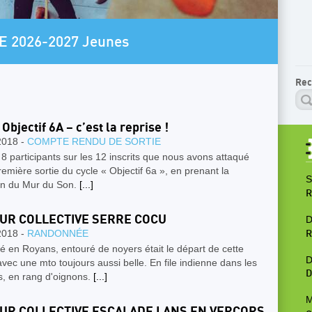
AR
E 2026-2027 Jeunes
P
Rec
Objectif 6A – c’est la reprise !
2018 -
COMPTE RENDU DE SORTIE
 8 participants sur les 12 inscrits que nous avons attaqué
remière sortie du cycle « Objectif 6a », en prenant la
S
ion du Mur du Son.
[...]
R
UR COLLECTIVE SERRE COCU
D
2018 -
RANDONNÉE
R
é en Royans, entouré de noyers était le départ de cette
D
vec une mto toujours aussi belle. En file indienne dans les
D
s, en rang d'oignons.
[...]
M
UR COLLECTIVE ESCALADE LANS EN VERCORS