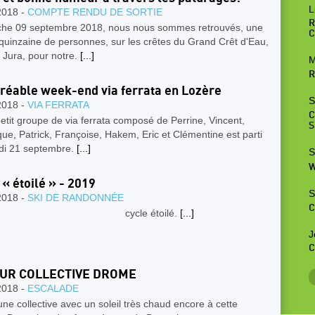
L
2018 -
COMPTE RENDU DE SORTIE
R
he 09 septembre 2018, nous nous sommes retrouvés, une
C
quinzaine de personnes, sur les crêtes du Grand Crêt d'Eau,
 Jura, pour notre.
[...]
M
R
réable week-end via ferrata en Lozère
S
2018 -
VIA FERRATA
C
etit groupe de via ferrata composé de Perrine, Vincent,
S
ue, Patrick, Françoise, Hakem, Eric et Clémentine est parti
di 21 septembre.
[...]
S
W
 « étoilé » - 2019
S
2018 -
SKI DE RANDONNÉE
C
ycle étoilé.
[...]
J
C
UR COLLECTIVE DROME
2018 -
ESCALADE
une collective avec un soleil très chaud encore à cette