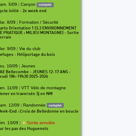
am. 5/09
|
Canyon
complet
ycle initié - 2e week end
ar. 8/09
|
Formation / Sécurité
arto Orientation 1 (3.3 ENVIRONNEMENT
E PRATIQUE : MILIEU MONTAGNE) - Sortie
errain
er. 9/09
|
Vie du club
efuges - Héliportage du bois
eu. 10/09
|
Jeunes
AE Bellecombe - JEUNES 12-17 ANS -
eudi 18h-19h30 2025-2026
en. 11/09
|
VTT Vélo de montagne
ener en traversée 3j en NM
am. 12/09
|
Randonnée
complet
eek-End : Croix de Belledonne en boucle
im. 13/09
|
Sortie annulée
ur les pas des Huguenots