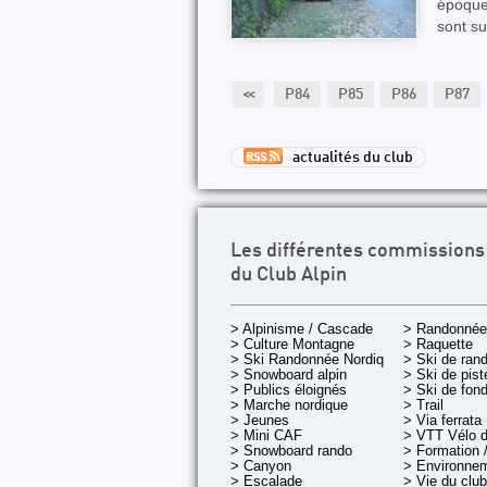
époque
sont s
P79
P80
P81
P82
P83
<<
P84
P85
P86
P87
actualités du club
Les différentes commissions
du Club Alpin
> Alpinisme / Cascade
> Randonnée
> Culture Montagne
> Raquette
> Ski Randonnée Nordique
> Ski de ran
> Snowboard alpin
> Ski de pist
> Publics éloignés
> Ski de fon
> Marche nordique
> Trail
> Jeunes
> Via ferrata
> Mini CAF
> VTT Vélo 
> Snowboard rando
> Formation /
> Canyon
> Environnem
> Escalade
> Vie du club