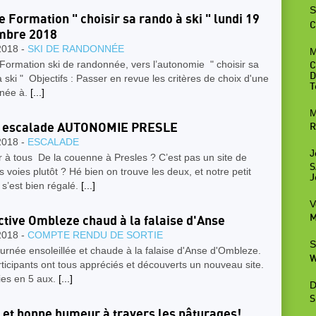
S
e Formation " choisir sa rando à ski " lundi 19
C
mbre 2018
2018 -
SKI DE RANDONNÉE
M
Formation ski de randonnée, vers l’autonomie " choisir sa
C
D
 ski " Objectifs : Passer en revue les critères de choix d'une
T
née à.
[...]
M
e escalade AUTONOMIE PRESLE
R
2018 -
ESCALADE
J
 à tous De la couenne à Presles ? C’est pas un site de
S
 voies plutôt ? Hé bien on trouve les deux, et notre petit
J
s’est bien régalé.
[...]
V
M
ctive Ombleze chaud à la falaise d'Anse
2018 -
COMPTE RENDU DE SORTIE
S
ournée ensoleillée et chaude à la falaise d'Anse d'Ombleze.
W
ticipants ont tous appréciés et découverts un nouveau site.
ies en 5 aux.
[...]
D
S
l et bonne humeur à travers les pâturages!