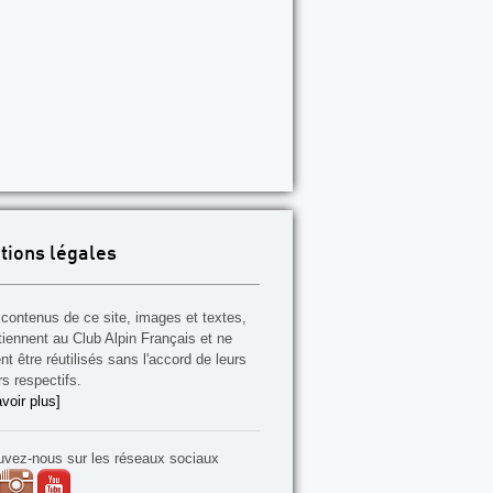
P97
P98
P99
P100
P101
P102
P103
P104
P1
tions légales
contenus de ce site, images et textes,
tiennent au Club Alpin Français et ne
t être réutilisés sans l'accord de leurs
rs respectifs.
voir plus]
uvez-nous sur les réseaux sociaux