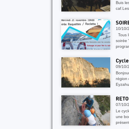
Buis le
caf.Les
SOIR
10/10/
Tous le
soirée
progra
Cycle
09/10/
Bonjou
région
Eyzahu
RETO
07/10/
Le cyc
une bo
présent