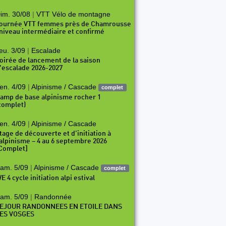
im. 30/08
|
VTT Vélo de montagne
ournée VTT femmes près de Chamrousse
 niveau intermédiaire et confirmé
eu. 3/09
|
Escalade
oirée de lancement de la saison
'escalade 2026-2027
en. 4/09
|
Alpinisme / Cascade
complet
amp de base alpinisme rocher 1
complet)
en. 4/09
|
Alpinisme / Cascade
tage de découverte et d’initiation à
’alpinisme – 4 au 6 septembre 2026
Complet]
am. 5/09
|
Alpinisme / Cascade
complet
E 4 cycle initiation alpi estival
am. 5/09
|
Randonnée
EJOUR RANDONNEES EN ETOILE DANS
ES VOSGES