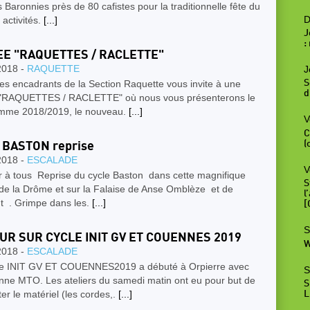
s Baronnies près de 80 cafistes pour la traditionnelle fête du
D
 activités.
[...]
J
:
EE "RAQUETTES / RACLETTE"
2018 -
RAQUETTE
J
S
s encadrants de la Section Raquette vous invite à une
d
 "RAQUETTES / RACLETTE" où nous vous présenterons le
mme 2018/2019, le nouveau.
[...]
V
C
(
 BASTON reprise
2018 -
ESCALADE
V
r à tous Reprise du cycle Baston dans cette magnifique
S
 de la Drôme et sur la Falaise de Anse Omblèze et de
l
t . Grimpe dans les.
[...]
[
S
UR SUR CYCLE INIT GV ET COUENNES 2019
W
2018 -
ESCALADE
le INIT GV ET COUENNES2019 a débuté à Orpierre avec
S
nne MTO. Les ateliers du samedi matin ont eu pour but de
S
er le matériel (les cordes,.
[...]
L