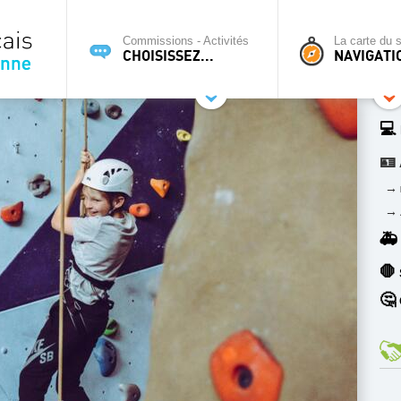
Commissions - Activités
La carte du s
CHOISISSEZ...
NAVIGATI
💻
🪪
→
→
🚑
🛑
🤔