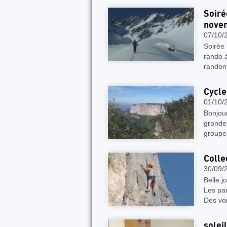
Soiré
nove
07/10/
Soirée 
rando à
randon
Cycl
01/10/
Bonjour
grandes
groupe 
Colle
30/09/
Belle j
Les par
Des vo
solei