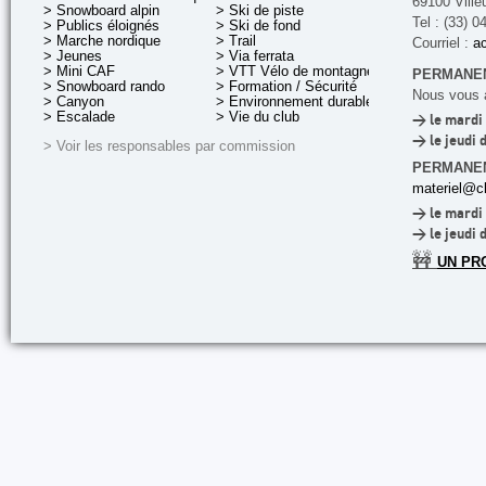
69100 Ville
> Snowboard alpin
> Ski de piste
Tel : (33) 0
> Publics éloignés
> Ski de fond
> Marche nordique
> Trail
Courriel :
ac
> Jeunes
> Via ferrata
> Mini CAF
> VTT Vélo de montagne
PERMANEN
> Snowboard rando
> Formation / Sécurité
Nous vous a
> Canyon
> Environnement durable
> Escalade
> Vie du club
> le mardi 
> le jeudi 
> Voir les responsables par commission
PERMANE
materiel@cl
> le mardi 
> le jeudi 
🚧
UN PR