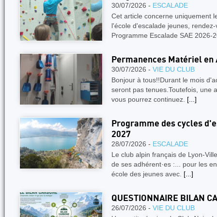
30/07/2026 -
ESCALADE
Cet article concerne uniquement 
l'école d'escalade jeunes, rendez-
Programme Escalade SAE 2026-
Permanences Matériel en 
30/07/2026 -
VIE DU CLUB
Bonjour à tous!!Durant le mois d'
seront pas tenues.Toutefois, une a
vous pourrez continuez.
[...]
Programme des cycles d'es
2027
28/07/2026 -
ESCALADE
Le club alpin français de Lyon-Vil
de ses adhérent·es :... pour les e
école des jeunes avec.
[...]
QUESTIONNAIRE BILAN C
26/07/2026 -
VIE DU CLUB