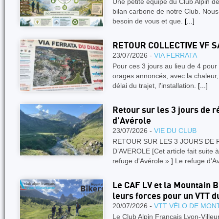
Une petite équipe du Club Alpin de 
bilan carbone de notre Club. No
besoin de vous et que.
[...]
RETOUR COLLECTIVE VF S
23/07/2026 -
VIA FERRATA
Pour ces 3 jours au lieu de 4 pour 
orages annoncés, avec la chaleur, 
délai du trajet, l'installation.
[...]
Retour sur les 3 jours de 
d'Avérole
23/07/2026 -
VIE DU CLUB
RETOUR SUR LES 3 JOURS DE
D’AVEROLE [Cet article fait suite à
refuge d'Avérole ».] Le refuge d’A
Le CAF LV et la Mountain 
leurs forces pour un VTT d
20/07/2026 -
VTT VÉLO DE MON
Le Club Alpin Français Lyon-Villeu