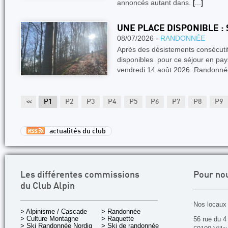
annoncés autant dans.
[...]
UNE PLACE DISPONIBLE :
08/07/2026 -
RANDONNÉE
Après des désistements consécuti
disponibles pour ce séjour en pay
vendredi 14 août 2026. Randonn
<<
P1
P2
P3
P4
P5
P6
P7
P8
P9
actualités du club
Les différentes commissions
Pour no
du Club Alpin
Nos locaux 
> Alpinisme / Cascade
> Randonnée
> Culture Montagne
> Raquette
56 rue du 4
> Ski Randonnée Nordique
> Ski de randonnée