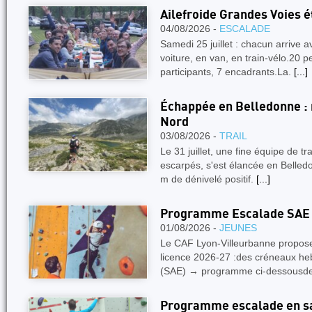
Ailefroide Grandes Voies é
04/08/2026 -
ESCALADE
Samedi 25 juillet : chacun arrive
voiture, en van, en train-vélo.20 
participants, 7 encadrants.La.
[...]
Échappée en Belledonne : 
Nord
03/08/2026 -
TRAIL
Le 31 juillet, une fine équipe de tr
escarpés, s'est élancée en Belledo
m de dénivelé positif.
[...]
Programme Escalade SAE 
01/08/2026 -
JEUNES
Le CAF Lyon-Villeurbanne propose,
licence 2026-27 :des créneaux he
(SAE) → programme ci-dessousd
Programme escalade en sa