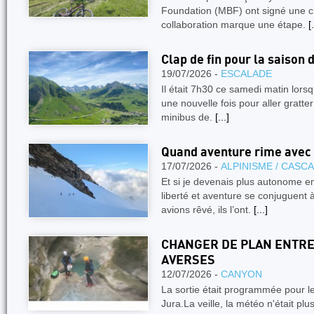
Foundation (MBF) ont signé une ch
collaboration marque une étape.
[.
Clap de fin pour la saison 
19/07/2026 -
ESCALADE
Il était 7h30 ce samedi matin lors
une nouvelle fois pour aller gratter
minibus de.
[...]
Quand aventure rime avec
17/07/2026 -
ALPINISME / CASC
Et si je devenais plus autonome en
liberté et aventure se conjuguen
avions rêvé, ils l’ont.
[...]
CHANGER DE PLAN ENTRE
AVERSES
12/07/2026 -
CANYON
La sortie était programmée pour l
Jura.La veille, la météo n'était pl