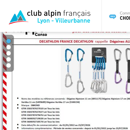
Commi
CHOI
1
2
3
4
5