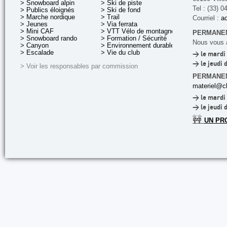
> Snowboard alpin
> Ski de piste
Tel : (33) 0
> Publics éloignés
> Ski de fond
> Marche nordique
> Trail
Courriel :
ac
> Jeunes
> Via ferrata
> Mini CAF
> VTT Vélo de montagne
PERMANEN
> Snowboard rando
> Formation / Sécurité
Nous vous a
> Canyon
> Environnement durable
> Escalade
> Vie du club
> le mardi 
> le jeudi 
> Voir les responsables par commission
PERMANE
materiel@cl
> le mardi 
> le jeudi 
🚧
UN PR