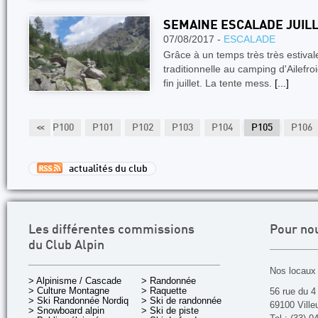
SEMAINE ESCALADE JUILL
07/08/2017 -
ESCALADE
Grâce à un temps très très estival
traditionnelle au camping d'Ailefro
fin juillet. La tente mess.
[...]
P99
<<
P100
P101
P102
P103
P104
P105
P106
actualités du club
Les différentes commissions
Pour no
du Club Alpin
Nos locaux 
> Alpinisme / Cascade
> Randonnée
> Culture Montagne
> Raquette
56 rue du 4
> Ski Randonnée Nordique
> Ski de randonnée
69100 Ville
> Snowboard alpin
> Ski de piste