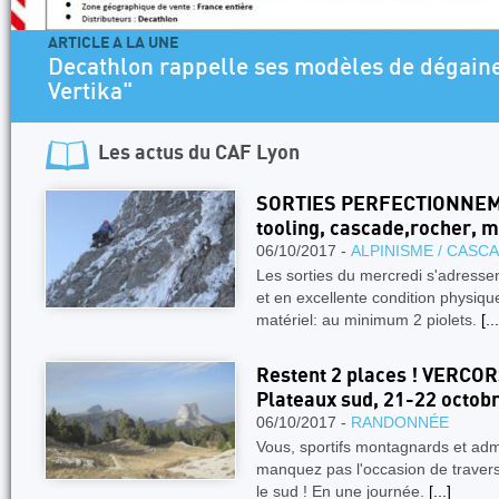
ARTICLE A LA UNE
Decathlon rappelle ses modèles de dégaine
Vertika"
Les actus du
CAF Lyon
SORTIES PERFECTIONNEM
tooling, cascade,rocher, mi
06/10/2017 -
ALPINISME / CASC
Les sorties du mercredi s'adresse
et en excellente condition physiqu
matériel: au minimum 2 piolets.
[...
Restent 2 places ! VERCOR
Plateaux sud, 21-22 octob
06/10/2017 -
RANDONNÉE
Vous, sportifs montagnards et adm
manquez pas l'occasion de traverse
le sud ! En une journée.
[...]