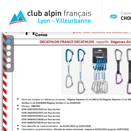
Commi
CHOI
1
2
3
4
5