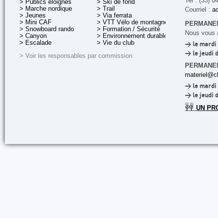
Tel : (33) 0
> Publics éloignés
> Ski de fond
> Marche nordique
> Trail
Courriel :
ac
> Jeunes
> Via ferrata
> Mini CAF
> VTT Vélo de montagne
PERMANEN
> Snowboard rando
> Formation / Sécurité
Nous vous a
> Canyon
> Environnement durable
> Escalade
> Vie du club
> le mardi 
> le jeudi 
> Voir les responsables par commission
PERMANE
materiel@cl
> le mardi 
> le jeudi 
🚧
UN PR