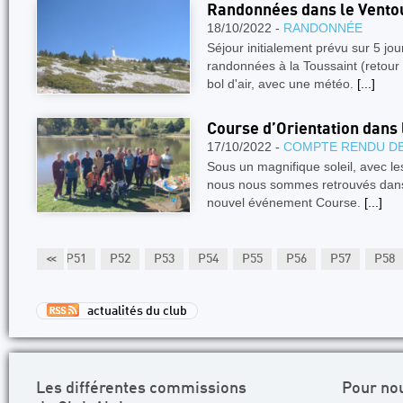
Randonnées dans le Ventou
18/10/2022 -
RANDONNÉE
Séjour initialement prévu sur 5 jo
randonnées à la Toussaint (retour 
bol d'air, avec une météo.
[...]
Course d’Orientation dans
17/10/2022 -
COMPTE RENDU DE
Sous un magnifique soleil, avec le
nous nous sommes retrouvés dans
nouvel événement Course.
[...]
P50
<<
P51
P52
P53
P54
P55
P56
P57
P58
actualités du club
Les différentes commissions
Pour no