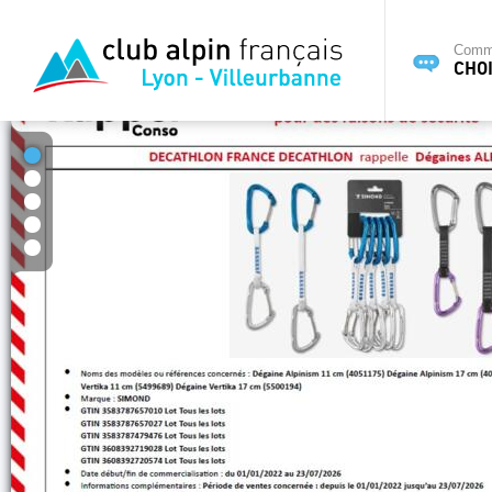
Commi
CHOI
1
2
3
4
5