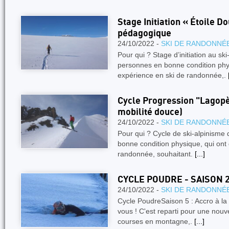
Stage Initiation « Étoile D
pédagogique
24/10/2022 -
SKI DE RANDONNÉ
Pour qui ? Stage d’initiation au sk
personnes en bonne condition phy
expérience en ski de randonnée,.
Cycle Progression "Lagopèd
mobilité douce)
24/10/2022 -
SKI DE RANDONNÉ
Pour qui ? Cycle de ski-alpinisme
bonne condition physique, qui ont d
randonnée, souhaitant.
[...]
CYCLE POUDRE - SAISON 
24/10/2022 -
SKI DE RANDONNÉ
Cycle PoudreSaison 5 : Accro à la 
vous ! C'est reparti pour une nouve
courses en montagne,.
[...]