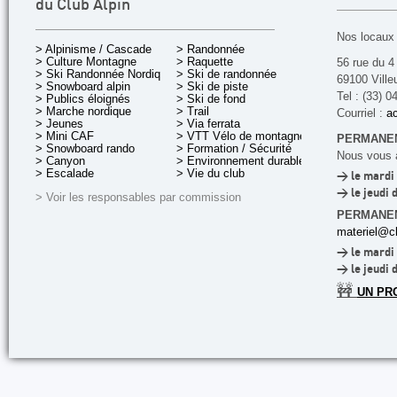
du Club Alpin
Nos locaux 
> Alpinisme / Cascade
> Randonnée
> Culture Montagne
> Raquette
56 rue du 4
> Ski Randonnée Nordique
> Ski de randonnée
69100 Ville
> Snowboard alpin
> Ski de piste
Tel : (33) 0
> Publics éloignés
> Ski de fond
> Marche nordique
> Trail
Courriel :
ac
> Jeunes
> Via ferrata
> Mini CAF
> VTT Vélo de montagne
PERMANEN
> Snowboard rando
> Formation / Sécurité
Nous vous a
> Canyon
> Environnement durable
> Escalade
> Vie du club
> le mardi 
> le jeudi 
> Voir les responsables par commission
PERMANE
materiel@cl
> le mardi 
> le jeudi 
🚧
UN PR