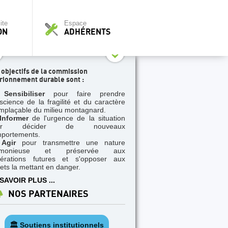
ite
Espace
ON
ADHÉRENTS
 objectifs de la commission
rionnement durable sont :
Sensibiliser
pour faire prendre
science de la fragilité et du caractère
emplaçable du milieu montagnard.
Informer
de l'urgence de la situation
ur décider de nouveaux
portements.
Agir
pour transmettre une nature
rmonieuse et préservée aux
érations futures et s'opposer aux
jets la mettant en danger.
SAVOIR PLUS ...
NOS PARTENAIRES
🏛️ Soutiens institutionnels