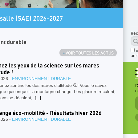
AR
salle (SAE) 2026-2027
P
Rec
nt durable
>
VOIR TOUTES LES ACTUS
uni
ez les yeux de la science sur les mares
tude !
2026 -
ENVIRONNEMENT DURABLE
nez sentinelles des mares d'altitude 💦! Vous le savez
D
c
que quiconque : la montagne change. Les glaciers reculent,
sons se décalent,.
[...]
enge éco-mobilité - Résultats hiver 2026
2026 -
ENVIRONNEMENT DURABLE