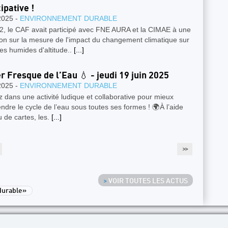
ipative !
2025 -
ENVIRONNEMENT DURABLE
2, le CAF avait participé avec FNE AURA et la CIMAE à une
on sur la mesure de l'impact du changement climatique sur
es humides d'altitude..
[...]
er Fresque de l’Eau 💧 - jeudi 19 juin 2025
2025 -
ENVIRONNEMENT DURABLE
 dans une activité ludique et collaborative pour mieux
dre le cycle de l’eau sous toutes ses formes ! 🌍À l’aide
u de cartes, les.
[...]
>>
>
VOIR TOUTES LES ACTUS
durable»