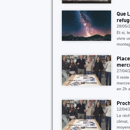
Que L
refug
28/05/
Et si, 
vivre 
montagn
Place
mercr
27/04/
Il rest
mercred
en 2h a
Proch
12/04/
Le réch
climat,
moyenn