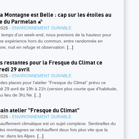
a Montagne est Belle : cap sur les étoiles au
e du Parmelan 🌠
2026 -
ENVIRONNEMENT DURABLE
le temps d’un week-end, nous prenions de la hauteur pour
une expérience hors du commun, entre randonnée en
e, nuit en refuge et observation.
[...]
s restantes pour la Fresque du Climat ce
edi 29 avril
2026 -
ENVIRONNEMENT DURABLE
e des places pour l'atelier “Fresque du Climat” prévu ce
i 29 avril de 19h à 21h (version plus courte que d'habitude,
u lieu de 3h).Ne.
[...]
ain atelier "Fresque du Climat"
2026 -
ENVIRONNEMENT DURABLE
auffement climatique est un sujet complexe. Sentinelles du
 les montagnes se réchauffent deux fois plus vite que la
e: dans les Alpes.
[...]