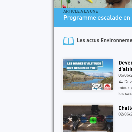
ARTICLE A LA UNE
Programme escalade en 
Les actus
Environneme
Deven
d’alti
05/06/
⛰️ Deve
mieux 
les sai
Chall
02/06/