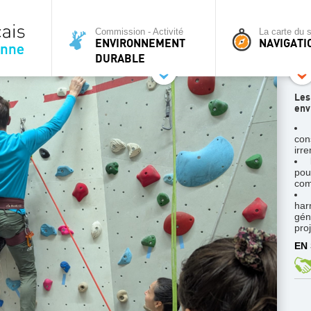
Commission - Activité
La carte du s
ENVIRONNEMENT
NAVIGATI
DURABLE
Les
env
con
irr
po
com
ha
gén
pro
EN 