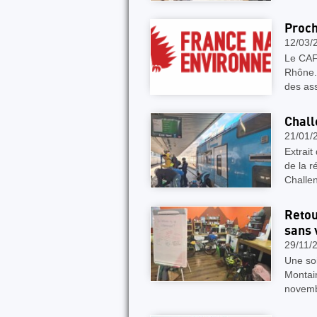
Proc
12/03/
Le CAF 
Rhône.
des ass
Chall
21/01/
Extrait
de la 
Challe
Retou
sans 
29/11/
Une so
Montain
novemb