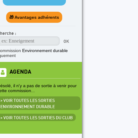
TICLE A LA UNE
🎁 Avantages adhérents
rogramme des cycles d'escalade en falaise 202
herche :
commission
Environnement durable
quement
AGENDA
ésolé, il n'y a pas de sortie à venir pour
ette commission...
> VOIR TOUTES LES SORTIES
ENVIRONNEMENT DURABLE
> VOIR TOUTES LES SORTIES DU CLUB