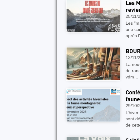
Les M
revie
25/11/
Les "ma
une con
après l
BOUR
13/11/
La nouv
de rand
vdm… 
Confé
faun
29/10/
L’hiver
sont dé
de cett