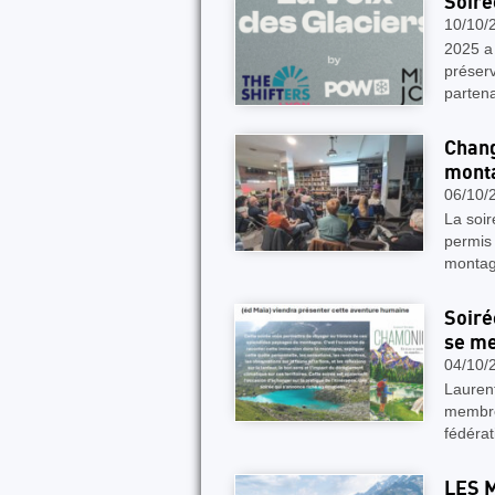
Soiré
10/10/
2025 a 
préserv
parten
Chang
monta
06/10/
La soi
permis 
montag
Soiré
se me
04/10/
Lauren
membre
fédérat
LES M