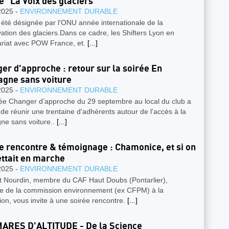
e "La Voix des glaciers"
2025 -
ENVIRONNEMENT DURABLE
été désignée par l'ONU année internationale de la
ation des glaciers.Dans ce cadre, les Shifters Lyon en
ariat avec POW France, et.
[...]
er d'approche : retour sur la soirée En
gne sans voiture
2025 -
ENVIRONNEMENT DURABLE
rée Changer d’approche du 29 septembre au local du club a
de réunir une trentaine d'adhérents autour de l’accès à la
ne sans voiture..
[...]
e rencontre & témoignage : Chamonice, et si on
ttait en marche
2025 -
ENVIRONNEMENT DURABLE
t Nourdin, membre du CAF Haut Doubs (Pontarlier),
 de la commission environnement (ex CFPM) à la
ion, vous invite à une soirée rencontre.
[...]
ARES D'ALTITUDE - De la Science