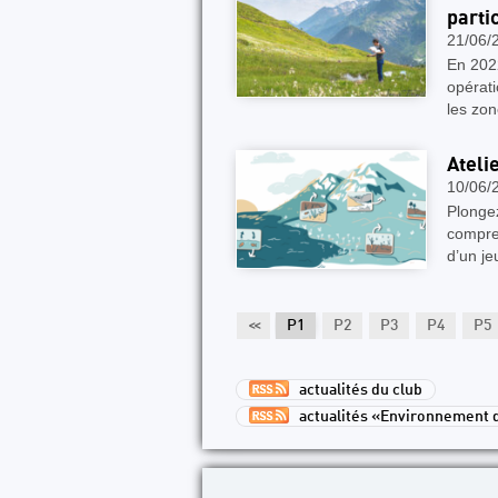
partic
21/06/
En 202
opérati
les zon
Ateli
10/06/
Plongez
compren
d’un je
<<
P1
P2
P3
P4
P5
actualités du club
actualités «Environnement 