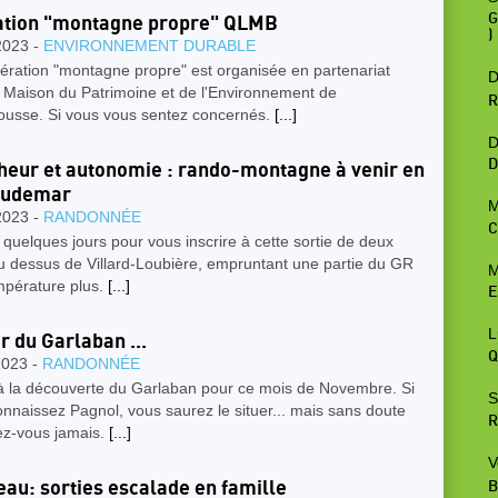
G
ation "montagne propre" QLMB
)
2023 -
ENVIRONNEMENT DURABLE
ération "montagne propre" est organisée en partenariat
D
a Maison du Patrimoine et de l'Environnement de
R
usse. Si vous vous sentez concernés.
[...]
D
D
heur et autonomie : rando-montagne à venir en
audemar
M
2023 -
RANDONNÉE
C
quelques jours pour vous inscrire à cette sortie de deux
u dessus de Villard-Loubière, empruntant une partie du GR
M
mpérature plus.
[...]
E
L
r du Garlaban ...
Q
2023 -
RANDONNÉE
 à la découverte du Garlaban pour ce mois de Novembre. Si
S
nnaissez Pagnol, vous saurez le situer... mais sans doute
R
ez-vous jamais.
[...]
V
au: sorties escalade en famille
B