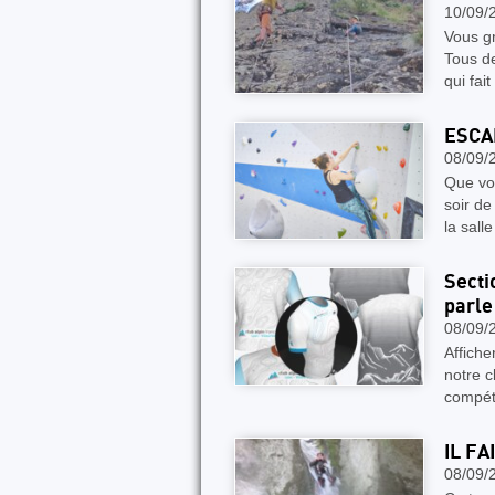
10/09/
Vous gr
Tous de
qui fai
ESCA
08/09/
Que vou
soir d
la sall
Secti
parle
08/09/
Affiche
notre c
compéti
IL F
08/09/