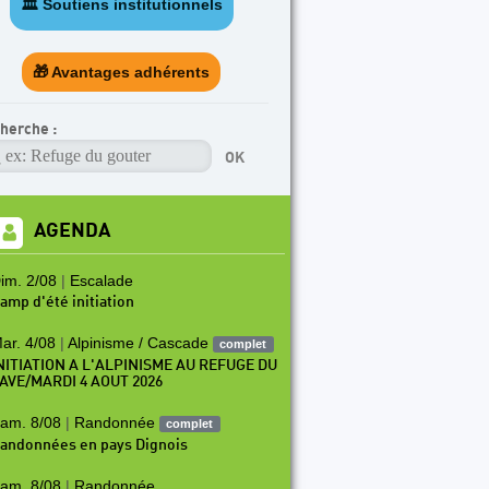
🏛️ Soutiens institutionnels
ARTICLE A LA UNE
unes
Programme escal
🎁 Avantages adhérents
herche :
AGENDA
im. 2/08
|
Escalade
amp d'été initiation
ar. 4/08
|
Alpinisme / Cascade
complet
NITIATION A L'ALPINISME AU REFUGE DU
AVE/MARDI 4 AOUT 2026
am. 8/08
|
Randonnée
complet
andonnées en pays Dignois
am. 8/08
|
Randonnée