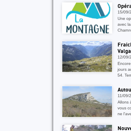
Opér
15/09/
Une op
avec l
Chamro
Fraic
Valg
12/09/
Encore 
jours a
54. Te
Autou
11/09/
Allons
vous co
ne l'av
Nouve