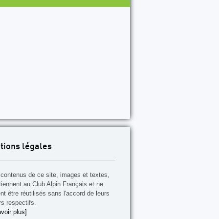
P56
P57
P58
P59
P60
P61
P62
P63
P64
P
tions légales
contenus de ce site, images et textes,
tiennent au Club Alpin Français et ne
t être réutilisés sans l'accord de leurs
rs respectifs.
voir plus]