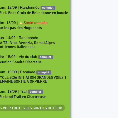
am. 12/09
|
Randonnée
complet
eek-End : Croix de Belledonne en boucle
im. 13/09
|
Sortie annulée
ur les pas des Huguenots
un. 14/09
|
Randonnée
A T5 - Viso, Venezia, Roma (Alpes
ottiennes italiennes)
ar. 15/09
|
Vie du club
complet
éunion Comité Directeur
am. 19/09
|
Escalade
complet
YCLE 2026 INITIATION GRANDES VOIES 1
EMAINE SORTIE A ORPIERRE
am. 19/09
|
Trail
complet
eekend Trail en Chartreuse
> VOIR TOUTES LES SORTIES DU CLUB