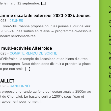
de le mardi 12 septembre.
[...]
S
W
amme escalade extérieur 2023-2024 Jeunes
2023 -
JEUNES
D
Lyon-Villeurbanne propose pour les jeunes à jour de leur
S
e 2023-24 : des sorties en falaise → programme ci-dessous
L
éneaux hebdomadaires.
[...]
R
C
multi-activités Ailefroide
2023 -
COMPTE RENDU DE SORTIE
M
d'Ailefroide, le temple de l'escalade et de biens d'autres
R
és montagnes. Nous étions donc dix huit à prendre la place
S
e par nos amis.
[...]
C
S
AILLET
S
2023 -
RANDONNÉE
W
s propose une rando au fond de l océan ,mais a 2500m au
du Chenailet. Le basalte sorti a 1200°c sous l'eau et
i rapidement pour former.
[...]