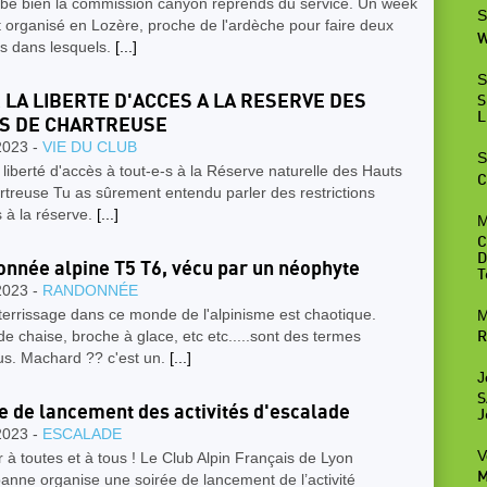
be bien la commission canyon reprends du service. Un week
S
 organisé en Lozère, proche de l'ardèche pour faire deux
W
s dans lesquels.
[...]
S
 LA LIBERTE D'ACCES A LA RESERVE DES
S
L
S DE CHARTREUSE
2023 -
VIE DU CLUB
S
 liberté d'accès à tout-e-s à la Réserve naturelle des Hauts
C
treuse Tu as sûrement entendu parler des restrictions
 à la réserve.
[...]
M
C
D
nnée alpine T5 T6, vécu par un néophyte
T
2023 -
RANDONNÉE
errissage dans ce monde de l'alpinisme est chaotique.
M
 chaise, broche à glace, etc etc.....sont des termes
R
us. Machard ?? c'est un.
[...]
J
S
e de lancement des activités d'escalade
J
2023 -
ESCALADE
V
 à toutes et à tous ! Le Club Alpin Français de Lyon
M
banne organise une soirée de lancement de l’activité