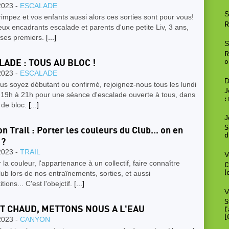
2023 -
ESCALADE
S
impez et vos enfants aussi alors ces sorties sont pour vous!
R
ux encadrants escalade et parents d'une petite Liv, 3 ans,
t ses premiers.
[...]
S
R
LADE : TOUS AU BLOC !
o
2023 -
ESCALADE
D
s soyez débutant ou confirmé, rejoignez-nous tous les lundi
J
e 19h à 21h pour une séance d'escalade ouverte à tous, dans
:
e de bloc.
[...]
J
S
on Trail : Porter les couleurs du Club... on en
d
 ?
2023 -
TRAIL
V
r la couleur, l'appartenance à un collectif, faire connaître
C
lub lors de nos entraînements, sorties, et aussi
(
tions... C'est l'obejctif.
[...]
V
S
AIT CHAUD, METTONS NOUS A L'EAU
l
[
2023 -
CANYON