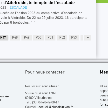
r d'Ailefroide, le temple de l'escalade
2023 -
ESCALADE
uccès de l’édition 2023 du camp estival d’escalade en
voie à Ailefroide. Du 22 au 29 juillet 2023, 16 participants
és par 8 bénévoles.
[...]
P47
P48
P49
P50
P51
P52
P53
P54
>>
P55
Pour nous contacter
Men
Nos locaux sont situés :
©Les 
appar
56 rue du 4 août 1789
peuven
donnée
69100 Villeurbanne
e
auteu
Tel : (33) 04-78-42-09-17
d
[en sa
Courriel :
accueil@clubalpinlyon.fr