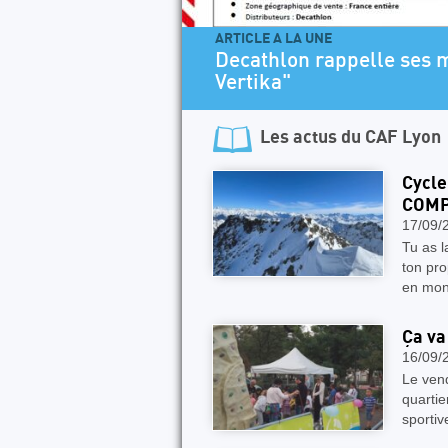
lle ses modèles de dégaines "Alpinisme et
Les actus du
CAF Lyon
Cycle
COMP
17/09/
Tu as 
ton pro
en mon
Ça va
16/09/
Le vend
quartie
sportiv