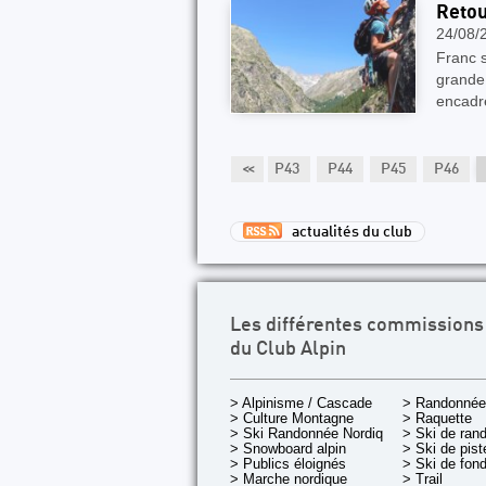
Retou
24/08/
Franc s
grande 
encadr
P38
P39
P40
P41
P42
<<
P43
P44
P45
P46
actualités du club
Les différentes commissions
du Club Alpin
> Alpinisme / Cascade
> Randonnée
> Culture Montagne
> Raquette
> Ski Randonnée Nordique
> Ski de ran
> Snowboard alpin
> Ski de pist
> Publics éloignés
> Ski de fon
> Marche nordique
> Trail