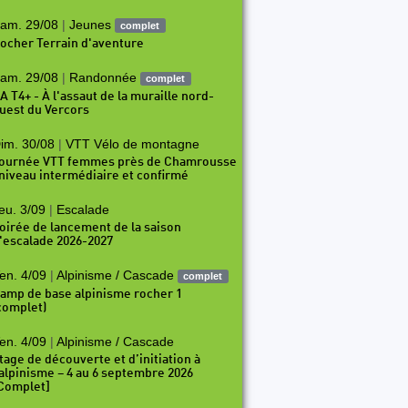
am. 29/08
|
Jeunes
complet
ocher Terrain d'aventure
am. 29/08
|
Randonnée
complet
A T4+ - À l'assaut de la muraille nord-
uest du Vercors
im. 30/08
|
VTT Vélo de montagne
ournée VTT femmes près de Chamrousse
 niveau intermédiaire et confirmé
eu. 3/09
|
Escalade
oirée de lancement de la saison
'escalade 2026-2027
en. 4/09
|
Alpinisme / Cascade
complet
amp de base alpinisme rocher 1
complet)
en. 4/09
|
Alpinisme / Cascade
tage de découverte et d’initiation à
’alpinisme – 4 au 6 septembre 2026
Complet]