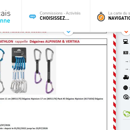
Commissions - Activités
La carte du s
CHOISISSEZ...
NAVIGATI
💻
🪪
→
→
🚑
🛑
🤔