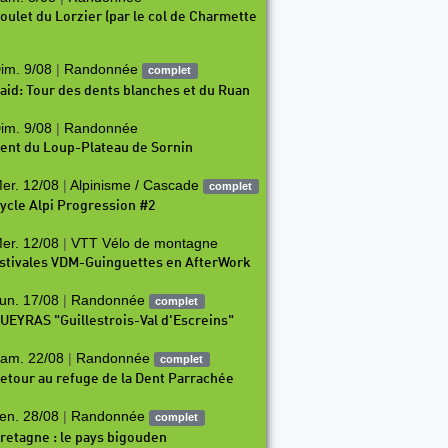
oulet du Lorzier (par le col de Charmette
im. 9/08
|
Randonnée
complet
aid: Tour des dents blanches et du Ruan
im. 9/08
|
Randonnée
ent du Loup-Plateau de Sornin
er. 12/08
|
Alpinisme / Cascade
complet
ycle Alpi Progression #2
er. 12/08
|
VTT Vélo de montagne
stivales VDM-Guinguettes en AfterWork
un. 17/08
|
Randonnée
complet
UEYRAS "Guillestrois-Val d'Escreins"
am. 22/08
|
Randonnée
complet
etour au refuge de la Dent Parrachée
en. 28/08
|
Randonnée
complet
retagne : le pays bigouden