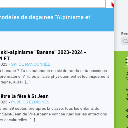
ARTICLE A LA UNE
Programme Escalade SAE 2026-2027 Je
Rec
 ski-alpinisme "Banane" 2023-2024 -
LET
2023 -
SKI DE RANDONNÉE
la banane ? Tu es autonome en ski de rando et tu possèdes
D
pre matériel ? Tu es à l’aise physiquement et techniquement
C
tagne, aussi.
[...]
M
 être la fête à St Jean
I
P
2023 -
PUBLICS ÉLOIGNÉS
redi 29 septembre après la classe, tous les enfants du
S
r Saint-Jean de Villeurbanne vont se ruer sur les attractions
R
es et culturelles.
[...]
S