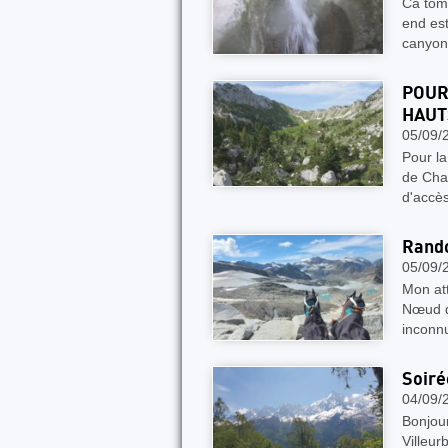
Ca tom
end est
canyon
POUR
HAUT
05/09/
Pour la
de Char
d'accès
Rando
05/09/
Mon att
Nœud de
inconn
Soiré
04/09/
Bonjour
Villeur