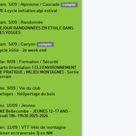
am. 5/09
|
Alpinisme / Cascade
complet
E 4 cycle initiation alpi estival
am. 5/09
|
Randonnée
EJOUR RANDONNEES EN ETOILE DANS
ES VOSGES
am. 5/09
|
Canyon
complet
ycle initié - 2e week end
ar. 8/09
|
Formation / Sécurité
arto Orientation 1 (3.3 ENVIRONNEMENT
E PRATIQUE : MILIEU MONTAGNE) - Sortie
errain
er. 9/09
|
Vie du club
efuges - Héliportage du bois
eu. 10/09
|
Jeunes
AE Bellecombe - JEUNES 12-17 ANS -
eudi 18h-19h30 2025-2026
en. 11/09
|
VTT Vélo de montagne
ener en traversée 3j en NM