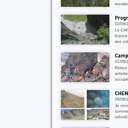
escala
Progr
02/09/
Le CAF 
licenc
des cr
Camp 
01/09/
Retour 
activit
occupé
CHEN
28/08/
Je vou
sommet 
refroid