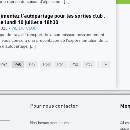
ne reprise de saison d’alpinisme..
[...]
imentez l'autopartage pour les sorties club :
le lundi 10 juillet à 18h30
2023 -
VIE DU CLUB
upe de travail Transport de la commission environnement
 vous convie à une présentation de l’expérimentation de la
n d’autopartage.
[...]
P47
P48
P49
P50
P51
P52
P53
P54
>>
P55
Pour nous contacter
Men
Nos locaux sont situés :
©Les 
appar