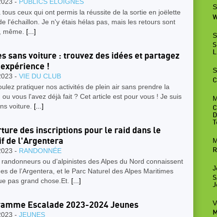
2023 -
PUBLICS ÉLOIGNÉS
S
 tous ceux qui ont permis la réussite de la sortie en joëlette
W
de l'échaillon. Je n'y étais hélas pas, mais les retours sont
fs, même.
[...]
S
S
L
es sans voiture : trouvez des idées et partagez
 expérience !
S
2023 -
VIE DU CLUB
C
ulez pratiquer nos activités de plein air sans prendre la
, ou vous l'avez déjà fait ? Cet article est pour vous ! Je suis
M
ans voiture.
[...]
C
D
T
ture des inscriptions pour le raid dans le
M
f de l'Argentera
R
2023 -
RANDONNÉE
 randonneurs ou d’alpinistes des Alpes du Nord connaissent
J
es de l’Argentera, et le Parc Naturel des Alpes Maritimes
S
ue pas grand chose.Et.
[...]
J
V
ramme Escalade 2023-2024 Jeunes
M
2023 -
JEUNES