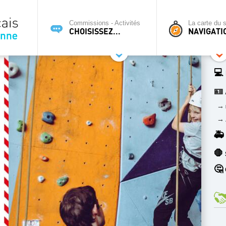
Commissions - Activités
La carte du s
CHOISISSEZ...
NAVIGATI
💻
🪪
→
→
🚑
🛑
🤔