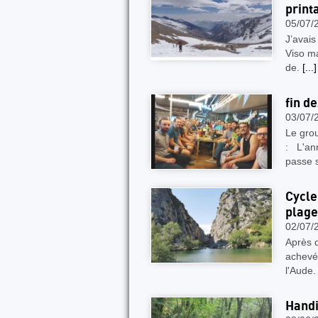
print
05/07/
J’avais
Viso ma
de.
[...]
fin d
03/07/
Le gro
: L'ann
passe s
Cycle
plage
02/07/
Après q
achevé
l'Aude.
Handi