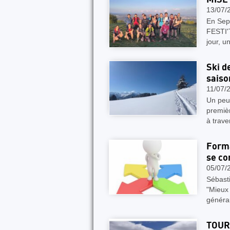
13/07/
En Sept
FESTI'T
jour, u
Ski d
saiso
11/07/
Un peu 
premièr
à trave
Forma
se co
05/07/
Sébasti
"Mieux 
généra
TOUR 