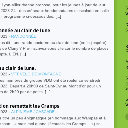
Lyon-Villeurbanne propose, pour les jeunes à jour de leur
S
e 2023-24 : des créneaux hebdomadaires d'escalade en salle
W
→ programme ci-dessous des.
[...]
D
nnée au clair de lune
S
2023 -
RANDONNÉE
L
us dit : une rando nocturne au clair de lune (enfin j'espère)
R
 de Cluny ? Pré-inscrivez-vous vite car le nombre de places
C
mpté. LIEN.
[...]
M
R
u clair de lune.
2023 -
VTT VÉLO DE MONTAGNE
S
es membres du groupe VDM ont été rouler ce vendredi
C
2023. Départ à 20h00 de Saint-Cyr au Mont d’or pour un
S
s de 2h20 par de petits.
[...]
S
W
 on remettait les Cramps
2023 -
ALPINISME / CASCADE
e titre un peu énigmatique (en hommage aux Wampas et à
hanson…« mais moi quand j’écoutais les Cramps… ») se