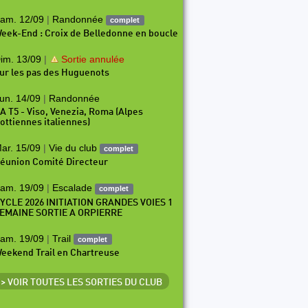
am. 12/09
|
Randonnée
complet
eek-End : Croix de Belledonne en boucle
im. 13/09
|
Sortie annulée
ur les pas des Huguenots
un. 14/09
|
Randonnée
A T5 - Viso, Venezia, Roma (Alpes
ottiennes italiennes)
ar. 15/09
|
Vie du club
complet
éunion Comité Directeur
am. 19/09
|
Escalade
complet
YCLE 2026 INITIATION GRANDES VOIES 1
EMAINE SORTIE A ORPIERRE
am. 19/09
|
Trail
complet
eekend Trail en Chartreuse
> VOIR TOUTES LES SORTIES DU CLUB