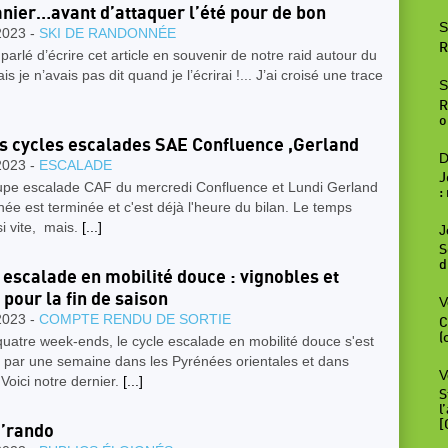
anier…avant d’attaquer l’été pour de bon
S
2023 -
SKI DE RANDONNÉE
R
 parlé d’écrire cet article en souvenir de notre raid autour du
is je n’avais pas dit quand je l’écrirai !... J’ai croisé une trace
S
R
o
es cycles escalades SAE Confluence ,Gerland
D
2023 -
ESCALADE
J
upe escalade CAF du mercredi Confluence et Lundi Gerland
:
ée est terminée et c'est déjà l'heure du bilan. Le temps
i vite, mais.
[...]
J
S
d
 escalade en mobilité douce : vignobles et
 pour la fin de saison
V
2023 -
COMPTE RENDU DE SORTIE
C
(
uatre week-ends, le cycle escalade en mobilité douce s'est
 par une semaine dans les Pyrénées orientales et dans
V
 Voici notre dernier.
[...]
S
l
[
’rando