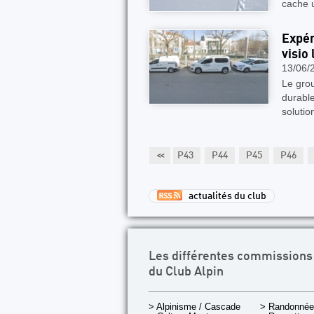
cache u
Expér
visio 
13/06/
Le gro
durable
solutio
P38
P39
P40
P41
P42
<<
P43
P44
P45
P46
actualités du club
Les différentes commissions
du Club Alpin
> Alpinisme / Cascade
> Randonnée