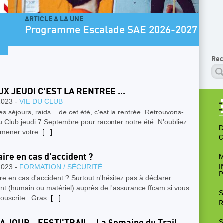
AR
E 2026-2027 Jeunes
P
Rec
X JEUDI C'EST LA RENTREE ...
2023 -
VIE DU CLUB
es séjours, raids... de cet été, c'est la rentrée. Retrouvons-
 Club jeudi 7 Septembre pour raconter notre été. N'oubliez
D
amener votre.
[...]
C
aire en cas d'accident ?
M
2023 -
FORMATION / SÉCURITÉ
I
P
re en cas d'accident ? Surtout n'hésitez pas à déclarer
ent (humain ou matériel) auprès de l'assurance ffcam si vous
S
souscrite : Gras.
[...]
R
S
A JOUR - FESTI'TRAIL - La Semaine du Trail