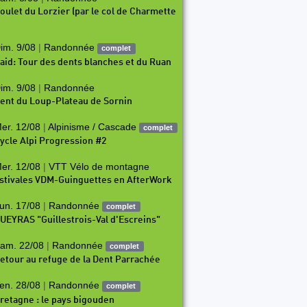
oulet du Lorzier (par le col de Charmette
im. 9/08
|
Randonnée
complet
aid: Tour des dents blanches et du Ruan
im. 9/08
|
Randonnée
ent du Loup-Plateau de Sornin
er. 12/08
|
Alpinisme / Cascade
complet
ycle Alpi Progression #2
er. 12/08
|
VTT Vélo de montagne
stivales VDM-Guinguettes en AfterWork
un. 17/08
|
Randonnée
complet
UEYRAS "Guillestrois-Val d'Escreins"
am. 22/08
|
Randonnée
complet
etour au refuge de la Dent Parrachée
en. 28/08
|
Randonnée
complet
retagne : le pays bigouden