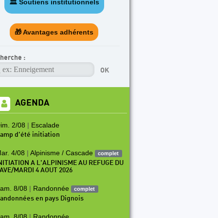
🏛️ Soutiens institutionnels
TICLE A LA UNE
rogramme escalade en salle (SAE) 2026-2027
🎁 Avantages adhérents
herche :
AGENDA
im. 2/08
|
Escalade
amp d'été initiation
ar. 4/08
|
Alpinisme / Cascade
complet
NITIATION A L'ALPINISME AU REFUGE DU
AVE/MARDI 4 AOUT 2026
am. 8/08
|
Randonnée
complet
andonnées en pays Dignois
am. 8/08
|
Randonnée