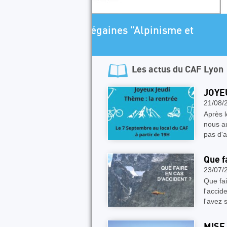
ARTICLE A LA UNE
lpinisme et
Programme Escalade SA
Les actus du
CAF Lyon
JOYEU
21/08/
Après l
nous au
pas d'
Que f
23/07/
Que fai
l'accid
l'avez 
MISE 