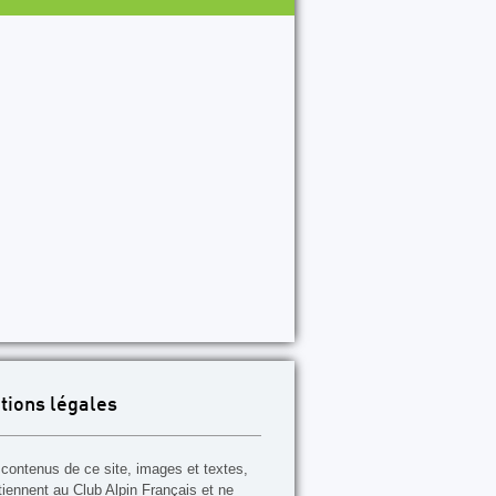
P56
P57
P58
P59
P60
P61
P62
P63
P64
P
tions légales
contenus de ce site, images et textes,
tiennent au Club Alpin Français et ne