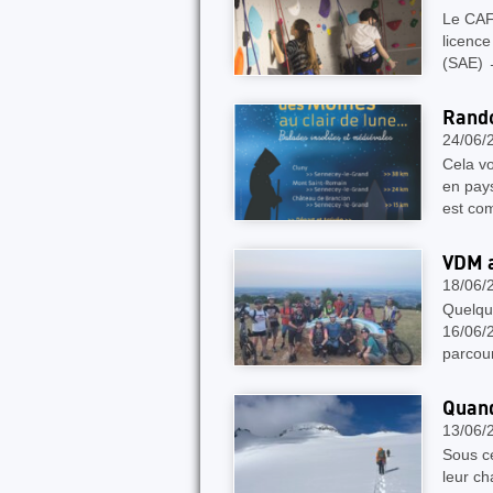
Le CAF 
licenc
(SAE) 
Rando
24/06/
Cela vo
en pays
est co
VDM a
18/06/
Quelqu
16/06/
parcour
Quand
13/06/
Sous c
leur c