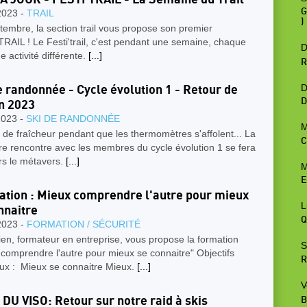
G
2023 -
TRAIL
)
embre, la section trail vous propose son premier
RAIL ! Le Festi'trail, c'est pendant une semaine, chaque
D
ne activité différente.
[...]
R
D
e randonnée - Cycle évolution 1 - Retour de
D
n 2023
2023 -
SKI DE RANDONNÉE
M
de fraîcheur pendant que les thermomètres s'affolent... La
C
e rencontre avec les membres du cycle évolution 1 se fera
rs le métavers.
[...]
M
E
tion : Mieux comprendre l'autre pour mieux
L
nnaitre
Q
2023 -
FORMATION / SÉCURITÉ
en, formateur en entreprise, vous propose la formation
S
comprendre l'autre pour mieux se connaitre" Objectifs
R
ux : Mieux se connaitre Mieux.
[...]
V
DU VISO: Retour sur notre raid à skis
B