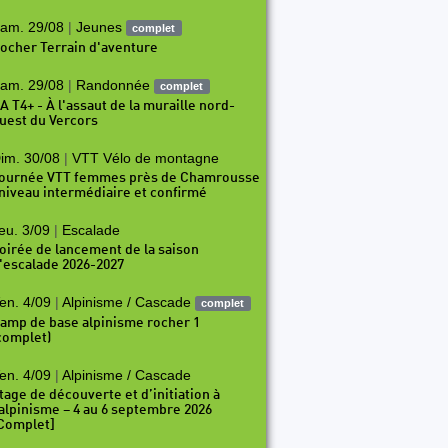
am. 29/08
|
Jeunes
complet
ocher Terrain d'aventure
am. 29/08
|
Randonnée
complet
A T4+ - À l'assaut de la muraille nord-
uest du Vercors
im. 30/08
|
VTT Vélo de montagne
ournée VTT femmes près de Chamrousse
 niveau intermédiaire et confirmé
eu. 3/09
|
Escalade
oirée de lancement de la saison
'escalade 2026-2027
en. 4/09
|
Alpinisme / Cascade
complet
amp de base alpinisme rocher 1
complet)
en. 4/09
|
Alpinisme / Cascade
tage de découverte et d’initiation à
’alpinisme – 4 au 6 septembre 2026
Complet]