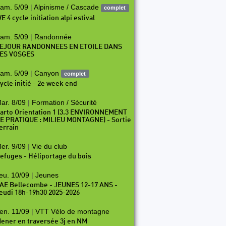
am. 5/09
|
Alpinisme / Cascade
complet
E 4 cycle initiation alpi estival
am. 5/09
|
Randonnée
EJOUR RANDONNEES EN ETOILE DANS
ES VOSGES
am. 5/09
|
Canyon
complet
ycle initié - 2e week end
ar. 8/09
|
Formation / Sécurité
arto Orientation 1 (3.3 ENVIRONNEMENT
E PRATIQUE : MILIEU MONTAGNE) - Sortie
errain
er. 9/09
|
Vie du club
efuges - Héliportage du bois
eu. 10/09
|
Jeunes
AE Bellecombe - JEUNES 12-17 ANS -
eudi 18h-19h30 2025-2026
en. 11/09
|
VTT Vélo de montagne
ener en traversée 3j en NM