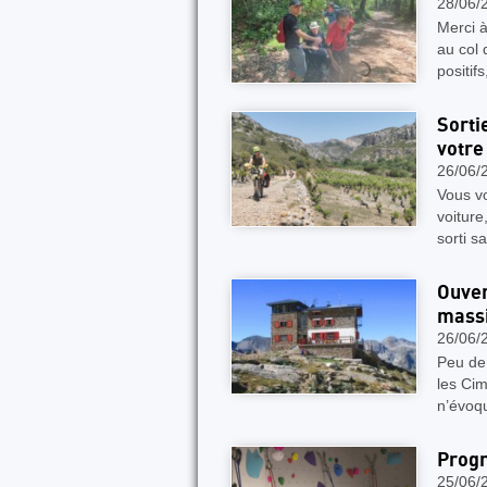
28/06/
Merci à
au col 
positi
Sorti
votre
26/06/
Vous vo
voiture
sorti s
Ouver
massi
26/06/
Peu de
les Cim
n’évoq
Prog
25/06/