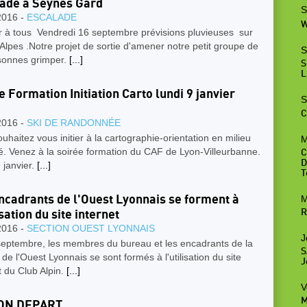
ade à Seynes Gard
S
2016 -
ESCALADE
W
r à tous Vendredi 16 septembre prévisions pluvieuses sur
lpes .Notre projet de sortie d'amener notre petit groupe de
S
sonnes grimper.
[...]
S
L
e Formation Initiation Carto lundi 9 janvier
S
C
2016 -
SKI DE RANDONNÉE
uhaitez vous initier à la cartographie-orientation en milieu
M
. Venez à la soirée formation du CAF de Lyon-Villeurbanne.
C
D
 janvier.
[...]
T
M
ncadrants de l'Ouest Lyonnais se forment à
R
isation du site internet
2016 -
SECTION OUEST LYONNAIS
J
septembre, les membres du bureau et les encadrants de la
S
 de l'Ouest Lyonnais se sont formés à l'utilisation du site
J
t du Club Alpin.
[...]
V
M
ON DEPART