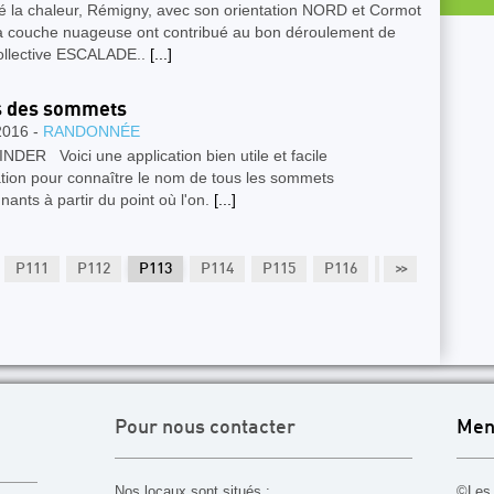
é la chaleur, Rémigny, avec son orientation NORD et Cormot
a couche nuageuse ont contribué au bon déroulement de
collective ESCALADE..
[...]
 des sommets
2016 -
RANDONNÉE
DER Voici une application bien utile et facile
sation pour connaître le nom de tous les sommets
nants à partir du point où l'on.
[...]
P111
P112
P113
P114
P115
P116
P117
>>
P118
Pour nous contacter
Men
Nos locaux sont situés :
©Les 