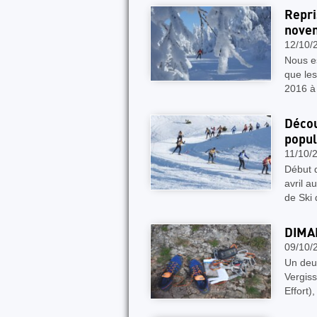
Repri
nove
12/10/
Nous e
que le
2016 à
Décou
popul
11/10/
Début d
avril a
de Ski
DIMA
09/10/
Un deu
Vergiss
Effort),