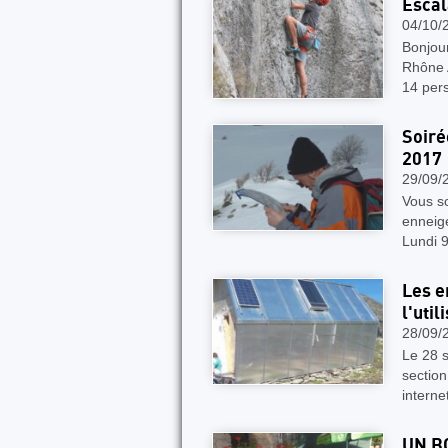
Escal
04/10/
Bonjou
Rhône A
14 per
Soiré
2017
29/09/
Vous so
enneigé
Lundi 9
Les e
l'util
28/09/
Le 28 
section
interne
UN B