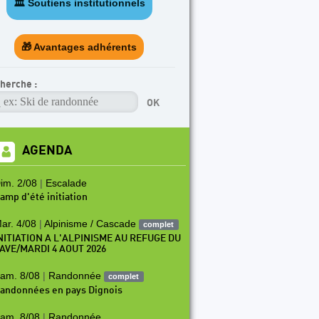
🏛️ Soutiens institutionnels
TICLE A LA UNE
rogramme des cycles d'escalade en falaise 202
🎁 Avantages adhérents
herche :
AGENDA
im. 2/08
|
Escalade
amp d'été initiation
ar. 4/08
|
Alpinisme / Cascade
complet
NITIATION A L'ALPINISME AU REFUGE DU
AVE/MARDI 4 AOUT 2026
am. 8/08
|
Randonnée
complet
andonnées en pays Dignois
am. 8/08
|
Randonnée