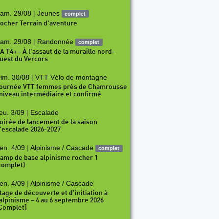
am. 29/08
|
Jeunes
complet
ocher Terrain d'aventure
am. 29/08
|
Randonnée
complet
A T4+ - À l'assaut de la muraille nord-
uest du Vercors
im. 30/08
|
VTT Vélo de montagne
ournée VTT femmes près de Chamrousse
 niveau intermédiaire et confirmé
eu. 3/09
|
Escalade
oirée de lancement de la saison
'escalade 2026-2027
en. 4/09
|
Alpinisme / Cascade
complet
amp de base alpinisme rocher 1
complet)
en. 4/09
|
Alpinisme / Cascade
tage de découverte et d’initiation à
’alpinisme – 4 au 6 septembre 2026
Complet]