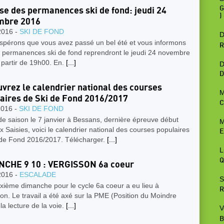
G
se des permanences ski de fond: jeudi 24
)
mbre 2016
2016 -
SKI DE FOND
D
spérons que vous avez passé un bel été et vous informons
R
s permanences ski de fond reprendront le jeudi 24 novembre
 partir de 19h00. En.
[...]
D
D
vrez le calendrier national des courses
M
aires de Ski de Fond 2016/2017
C
2016 -
SKI DE FOND
e saison le 7 janvier à Bessans, dernière épreuve début
M
ux Saisies, voici le calendrier national des courses populaires
E
 de Fond 2016/2017. Télécharger.
[...]
L
Q
NCHE 9 10 : VERGISSON 6a coeur
2016 -
ESCALADE
S
xième dimanche pour le cycle 6a coeur a eu lieu à
R
on. Le travail a été axé sur la PME (Position du Moindre
 la lecture de la voie.
[...]
V
B