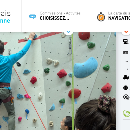
Commissions - Activités
La carte du s
CHOISISSEZ...
NAVIGATI
💻
🪪
→
→
🚑
🛑
🤔