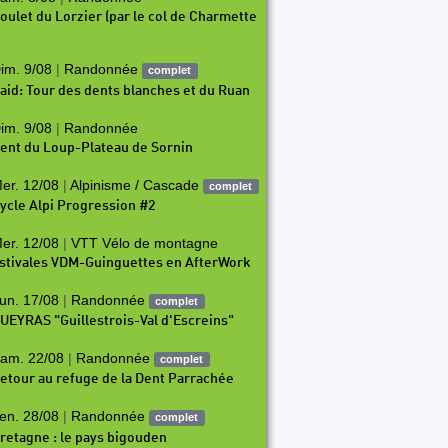
oulet du Lorzier (par le col de Charmette
im. 9/08
|
Randonnée
complet
aid: Tour des dents blanches et du Ruan
im. 9/08
|
Randonnée
ent du Loup-Plateau de Sornin
er. 12/08
|
Alpinisme / Cascade
complet
ycle Alpi Progression #2
er. 12/08
|
VTT Vélo de montagne
stivales VDM-Guinguettes en AfterWork
un. 17/08
|
Randonnée
complet
UEYRAS "Guillestrois-Val d'Escreins"
am. 22/08
|
Randonnée
complet
etour au refuge de la Dent Parrachée
en. 28/08
|
Randonnée
complet
retagne : le pays bigouden