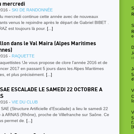
u mercredi
S
2016 -
SKI DE RANDONNÉE
R
 du mercredi continue cette année avec de nouveaux
nts venus le rejoindre après le départ de Gabriel BIBET .
S
AZ est toujours là pour.
[...]
R
o
llon dans le Val Maira (Alpes Maritimes
D
ennes)
J
2016 -
RAQUETTE
:
aquettistes !Je vous propose de clore l'année 2016 et de
cer 2017 en passant 5 jours dans les Alpes Maritimes
J
nes, et plus précisément.
[...]
S
d
 SAE ESCALADE LE SAMEDI 22 OCTOBRE A
V
AS
C
(
2016 -
VIE DU CLUB
 SAE (Structure Artificielle d'Escalade) a lieu le samedi 22
V
e à ARNAS (Rhône), proche de Villefranche sur Saône. Ce
S
ous permet de.
[...]
l
[