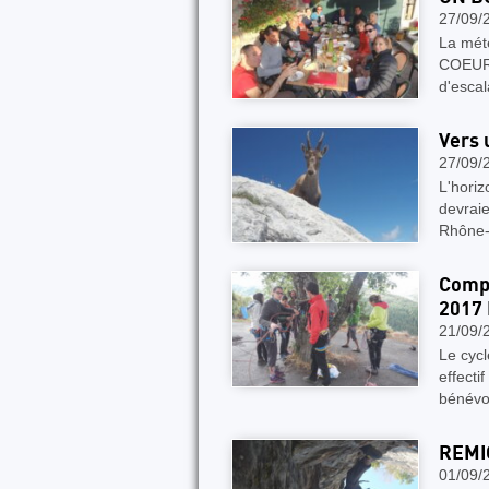
27/09/
La mété
COEUR.
d'esca
Vers 
27/09/
L'horiz
devraie
Rhône-
Compt
2017
21/09/
Le cyc
effecti
bénévo
REMI
01/09/