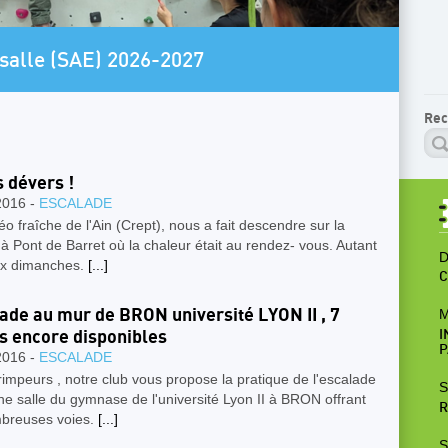
AR
salle (SAE) 2026-2027
P
Rec
s dévers !
2016 -
ESCALADE
o fraîche de l'Ain (Crept), nous a fait descendre sur la
 Pont de Barret où la chaleur était au rendez- vous. Autant
D
ux dimanches.
[...]
C
ade au mur de BRON université LYON II , 7
M
s encore disponibles
I
P
2016 -
ESCALADE
impeurs , notre club vous propose la pratique de l'escalade
S
e salle du gymnase de l'université Lyon II à BRON offrant
R
breuses voies.
[...]
S