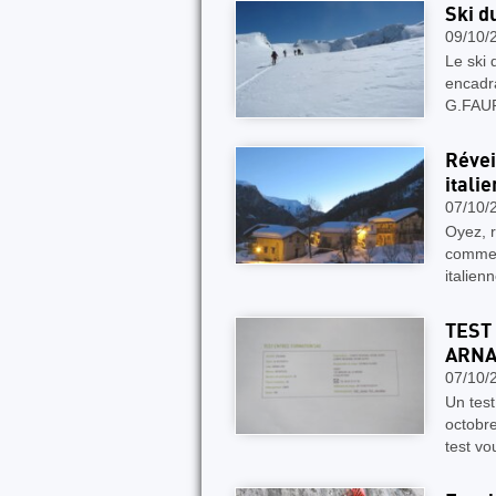
Ski d
09/10/
Le ski
encadra
G.FAUR
Révei
itali
07/10/
Oyez, r
commen
italien
TEST
ARN
07/10/
Un test
octobr
test v