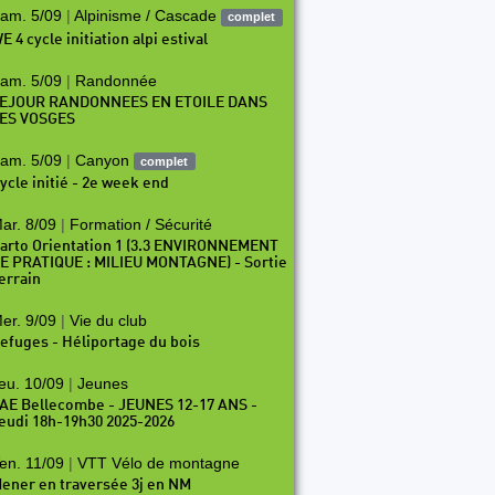
am. 5/09
|
Alpinisme / Cascade
complet
E 4 cycle initiation alpi estival
am. 5/09
|
Randonnée
EJOUR RANDONNEES EN ETOILE DANS
ES VOSGES
am. 5/09
|
Canyon
complet
ycle initié - 2e week end
ar. 8/09
|
Formation / Sécurité
arto Orientation 1 (3.3 ENVIRONNEMENT
E PRATIQUE : MILIEU MONTAGNE) - Sortie
errain
er. 9/09
|
Vie du club
efuges - Héliportage du bois
eu. 10/09
|
Jeunes
AE Bellecombe - JEUNES 12-17 ANS -
eudi 18h-19h30 2025-2026
en. 11/09
|
VTT Vélo de montagne
ener en traversée 3j en NM