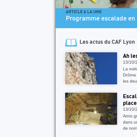
ARTICLE A LA UNE
Programme escalade en 
Les actus du
CAF Lyon
Ah le
13/10/
La mété
Drôme à
les de
Escal
place
13/10/
Amis gr
dans un
de nom