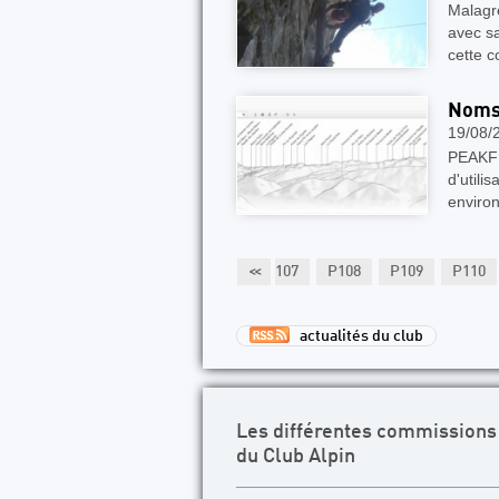
Malagr
avec s
cette 
Noms
19/08/
PEAKFIN
d'utili
environ
P103
P104
P105
P106
<<
P107
P108
P109
P110
actualités du club
Les différentes commissions
du Club Alpin