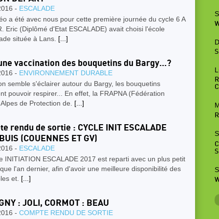
2016 -
ESCALADE
S
o a été avec nous pour cette première journée du cycle 6 A
W
 Eric (Diplômé d'Etat ESCALADE) avait choisi l'école
lade située à Lans.
[...]
D
S
une vaccination des bouquetins du Bargy...?
L
2016 -
ENVIRONNEMENT DURABLE
R
on semble s'éclairer autour du Bargy, les bouquetins
C
nt pouvoir respirer... En effet, la FRAPNA (Fédération
Alpes de Protection de.
[...]
M
R
e rendu de sortie : CYCLE INIT ESCALADE
S
 BUIS (COUENNES ET GV)
C
2016 -
ESCALADE
S
le INITIATION ESCALADE 2017 est reparti avec un plus petit
f que l'an dernier, afin d'avoir une meilleure disponibilité des
S
les et.
[...]
W
GNY : JOLI, CORMOT : BEAU
2016 -
COMPTE RENDU DE SORTIE