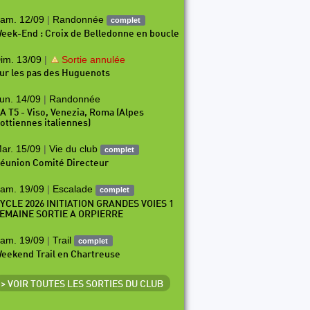
am. 12/09
|
Randonnée
complet
eek-End : Croix de Belledonne en boucle
im. 13/09
|
Sortie annulée
ur les pas des Huguenots
un. 14/09
|
Randonnée
A T5 - Viso, Venezia, Roma (Alpes
ottiennes italiennes)
ar. 15/09
|
Vie du club
complet
éunion Comité Directeur
am. 19/09
|
Escalade
complet
YCLE 2026 INITIATION GRANDES VOIES 1
EMAINE SORTIE A ORPIERRE
am. 19/09
|
Trail
complet
eekend Trail en Chartreuse
> VOIR TOUTES LES SORTIES DU CLUB