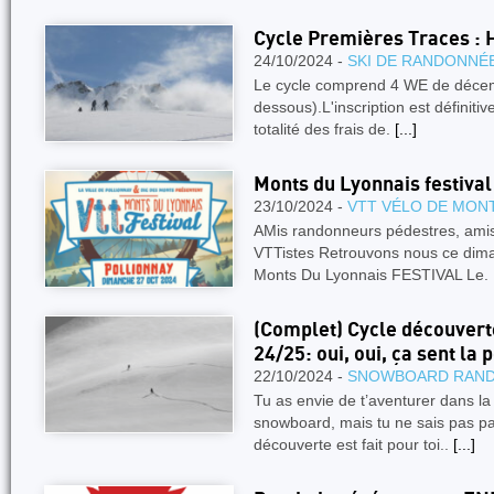
Cycle Premières Traces :
24/10/2024 -
SKI DE RANDONNÉ
Le cycle comprend 4 WE de décemb
dessous).L'inscription est définiti
totalité des frais de.
[...]
Monts du Lyonnais festival
23/10/2024 -
VTT VÉLO DE MON
AMis randonneurs pédestres, amis t
VTTistes Retrouvons nous ce dima
Monts Du Lyonnais FESTIVAL Le.
(Complet) Cycle découver
24/25: oui, oui, ça sent la 
22/10/2024 -
SNOWBOARD RAN
Tu as envie de t’aventurer dans 
snowboard, mais tu ne sais pas p
découverte est fait pour toi..
[...]