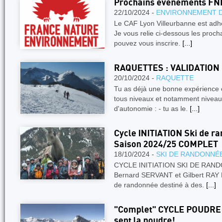
Prochains événements FN
22/10/2024 -
ENVIRONNEMENT 
Le CAF Lyon Villeurbanne est adh
Je vous relie ci-dessous les pro
pouvez vous inscrire.
[...]
RAQUETTES : VALIDATION
20/10/2024 -
RAQUETTE
Tu as déjà une bonne expérience
tous niveaux et notamment niveau 
d'autonomie : - tu as le.
[...]
Cycle INITIATION Ski de r
Saison 2024/25 COMPLET
18/10/2024 -
SKI DE RANDONNÉ
CYCLE INITIATION SKI DE RAND
Bernard SERVANT et Gilbert RAY Pou
de randonnée destiné à des.
[...]
"Complet" CYCLE POUDRE 
sent la poudre!