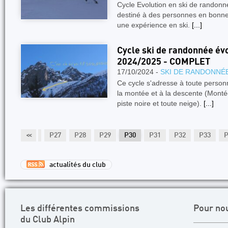
Cycle Evolution en ski de randonn
destiné à des personnes en bonne 
une expérience en ski.
[...]
Cycle ski de randonnée évo
2024/2025 - COMPLET
17/10/2024 -
SKI DE RANDONNÉ
Ce cycle s'adresse à toute perso
la montée et à la descente (Mont
piste noire et toute neige).
[...]
P25
P26
<<
P27
P28
P29
P30
P31
P32
P33
P
actualités du club
Les différentes commissions
Pour no
du Club Alpin