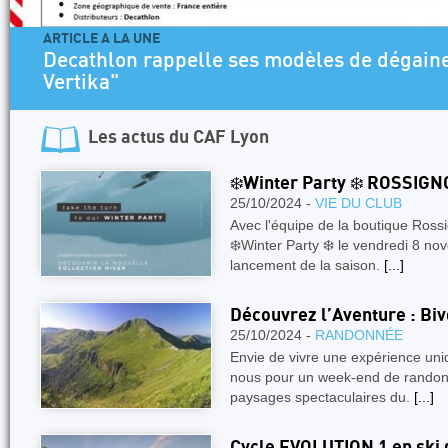
ARTICLE A LA UNE
Decathlon rappelle ses modèles de dégaine
Vertika"
Les actus du
CAF Lyon
❄️Winter Party ❄️ ROSSIGN
25/10/2024 -
VIE DU CLUB
Avec l'équipe de la boutique Rossi
❄️Winter Party ❄️ le vendredi 8 no
lancement de la saison.
[...]
Découvrez l’Aventure : Biv
25/10/2024 -
RANDONNÉE
Envie de vivre une expérience uni
nous pour un week-end de randon
paysages spectaculaires du.
[...]
Cycle EVOLUTION 1 en ski 