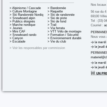
Nos locaux 
> Alpinisme / Cascade
> Randonnée
> Culture Montagne
> Raquette
56 rue du 4
> Ski Randonnée Nordique
> Ski de randonnée
69100 Ville
> Snowboard alpin
> Ski de piste
Tel : (33) 0
> Publics éloignés
> Ski de fond
> Marche nordique
> Trail
Courriel :
ac
> Jeunes
> Via ferrata
> Mini CAF
> VTT Vélo de montagne
PERMANEN
> Snowboard rando
> Formation / Sécurité
Nous vous a
> Canyon
> Environnement durable
> Escalade
> Vie du club
> le mardi 
> le jeudi 
> Voir les responsables par commission
PERMANE
materiel@cl
> le mardi 
> le jeudi 
🚧
UN PR