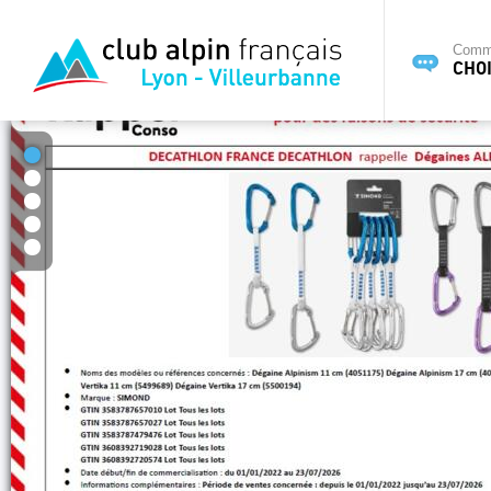
Commi
CHOI
1
2
3
4
5