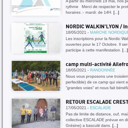
A partir du mercredi 19 mai, nos
rythme Merci de respecter le pro
horaires :- mardi: de 14H.
[...]
NORDIC WALKIN'LYON / Ins
18/05/2021 -
MARCHE NORDIQU
Les inscriptions pour la Nordic Wal
ouvertes pour le 17 Octobre. Il se
participe à cette manifestation.
[...]
camp multi-activité Ailefr
18/05/2021 -
RANDONNÉE
Nous vous proposons une troisième
perfectible) de ce camp qui vient
"grandes voies" et nous fait bénéfi
RETOUR ESCALADE CREST
17/05/2021 -
ESCALADE
Pas de limite de distance, ouf, ma
collective ESCALADE prévue en di
Grésine) a basculé dans.
[...]