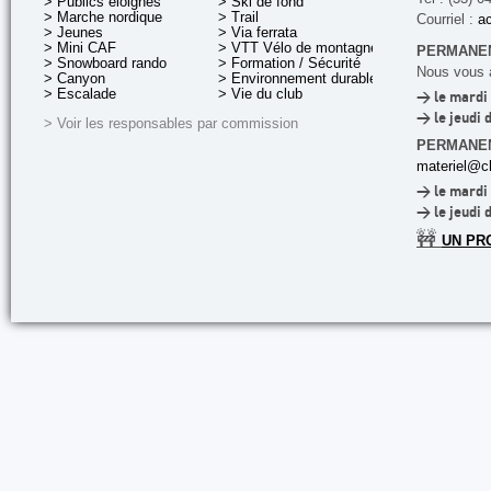
> Publics éloignés
> Ski de fond
> Marche nordique
> Trail
Courriel :
ac
> Jeunes
> Via ferrata
> Mini CAF
> VTT Vélo de montagne
PERMANEN
> Snowboard rando
> Formation / Sécurité
Nous vous a
> Canyon
> Environnement durable
> Escalade
> Vie du club
> le mardi 
> le jeudi 
> Voir les responsables par commission
PERMANE
materiel@cl
> le mardi 
> le jeudi 
🚧
UN PR