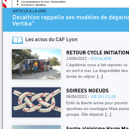
ARTICLE A LA UNE
Decathlon rappelle ses modèles de dégaines "A
Vertika"
Les actus du
CAF Lyon
RETOUR CYCLE INITIATIO
13/06/2021 -
ESCALADE
L'épidémie nous a fait reporter ce
en avril à mai. La disponibilité des
durée du séjour.
[...]
SOIREES NOEUDS
06/06/2021 -
VIE DU CLUB
Enfin la liberté arrive pour pouvoir
sportives en montagne Mais pensez
groupe. Elle dépend.
[...]
Sortie alpinisme Haute Ma