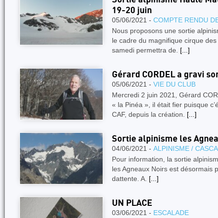
19-20 juin
05/06/2021 -
COMPTE RENDU DE
Nous proposons une sortie alpinis
le cadre du magnifique cirque des
samedi permettra de.
[...]
Gérard CORDEL a gravi so
05/06/2021 -
VIE DU CLUB
Mercredi 2 juin 2021, Gérard COR
« la Pinéa », il était fier puisque 
CAF, depuis la création.
[...]
Sortie alpinisme les Agneau
04/06/2021 -
ALPINISME / CASC
Pour information, la sortie alpinis
les Agneaux Noirs est désormais pl
dattente. A.
[...]
UN PLACE
03/06/2021 -
ESCALADE