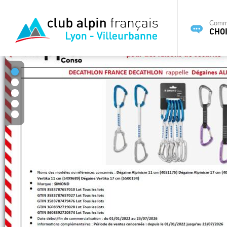
Commi
CHOI
1
2
3
4
5