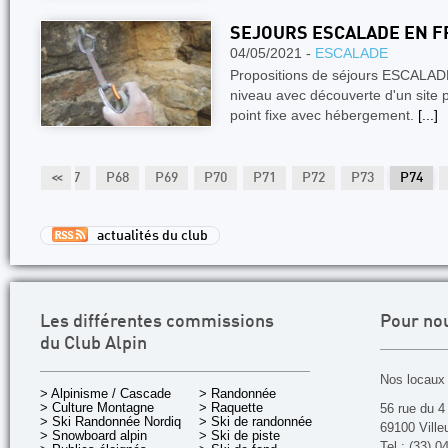
SEJOURS ESCALADE EN 
04/05/2021 -
ESCALADE
Propositions de séjours ESCALA
niveau avec découverte d'un site pa
point fixe avec hébergement.
[...]
P66
<<
P67
P68
P69
P70
P71
P72
P73
P74
actualités du club
Les différentes commissions
Pour no
du Club Alpin
Nos locaux 
> Alpinisme / Cascade
> Randonnée
> Culture Montagne
> Raquette
56 rue du 4
> Ski Randonnée Nordique
> Ski de randonnée
69100 Ville
> Snowboard alpin
> Ski de piste
Tel : (33) 0