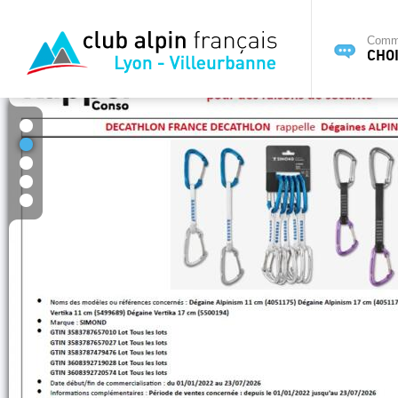
Commi
CHOI
1
2
3
4
5