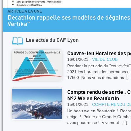
ARTICLE A LA UNE
Programme Escalade SAE 2026-2027 Jeun
Les actus du
CAF Lyon
Couvre-feu Horaires des 
16/01/2021 -
VIE DU CLUB
Pendant la période du "couve-feu"
2021 les horaires des permaneces 
17h00. Nous vous demandons.
[...
Compte rendu de sortie : Cy
N°2 We en Beaufortin
15/01/2021 -
COMPTE RENDU DE
Un beau we en Beaufortin ! Roch
neige ! Pointe de Grande Combe pa
avec poudreuse !! Vivement.
[...]