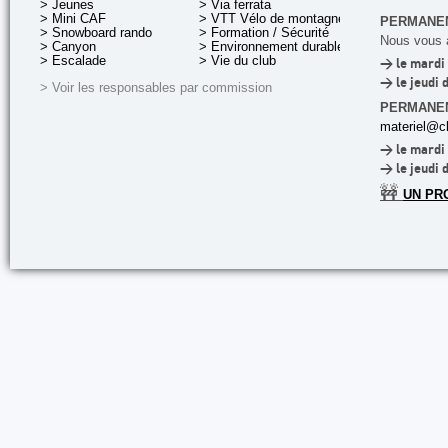
> Jeunes
> Via ferrata
> Mini CAF
> VTT Vélo de montagne
PERMANEN
> Snowboard rando
> Formation / Sécurité
Nous vous a
> Canyon
> Environnement durable
> Escalade
> Vie du club
> le mardi 
> le jeudi 
> Voir les responsables par commission
PERMANE
materiel@cl
> le mardi 
> le jeudi 
🚧
UN PR