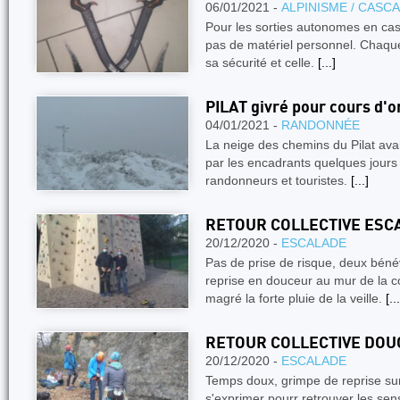
06/01/2021 -
ALPINISME / CASC
Pour les sorties autonomes en cas
pas de matériel personnel. Chaque
sa sécurité et celle.
[...]
PILAT givré pour cours d'o
04/01/2021 -
RANDONNÉE
La neige des chemins du Pilat avai
par les encadrants quelques jours 
randonneurs et touristes.
[...]
RETOUR COLLECTIVE ESC
20/12/2020 -
ESCALADE
Pas de prise de risque, deux béné
reprise en douceur au mur de la 
magré la forte pluie de la veille.
[...
RETOUR COLLECTIVE DOU
20/12/2020 -
ESCALADE
Temps doux, grimpe de reprise sur
s'exprimer pourr retrouver les sen