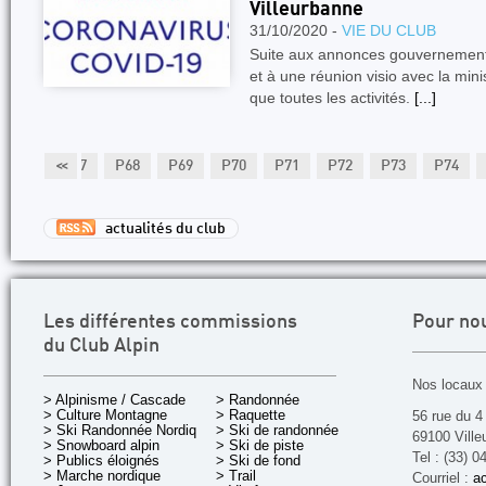
Villeurbanne
31/10/2020 -
VIE DU CLUB
Suite aux annonces gouvernement
et à une réunion visio avec la minis
que toutes les activités.
[...]
P66
<<
P67
P68
P69
P70
P71
P72
P73
P74
actualités du club
Les différentes commissions
Pour no
du Club Alpin
Nos locaux 
> Alpinisme / Cascade
> Randonnée
> Culture Montagne
> Raquette
56 rue du 4
> Ski Randonnée Nordique
> Ski de randonnée
69100 Ville
> Snowboard alpin
> Ski de piste
Tel : (33) 0
> Publics éloignés
> Ski de fond
> Marche nordique
> Trail
Courriel :
ac