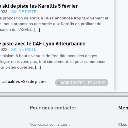
 ski de piste les Karellis 5 février
2023 -
SKI DE PISTE
a proposition de sortie à Huez annoncée trop tardivement et
, nous proposons une sortie aux Karellis en profitant de
isation de l'ASVEL.
[...]
e piste avec le CAF Lyon Villeurbanne
2022 -
SKI DE PISTE
e slalom à haut niveau ni de free ride avec des neiges
logie, ne rêvons pas, tout simplement, et pour commencer,
sur pistes ouvertes.
[...]
actualités «Ski de piste»
>
VOIR TOUTES LES ACTUS
Pour nous contacter
Men
Nos locaux sont situés :
©Les 