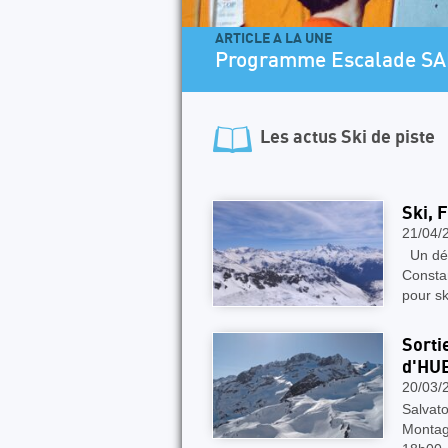
ARTICLE A LA UNE
Programme Escalade SA
Les actus
Ski de piste
Ski, 
21/04/
Un dépa
Constan
pour sk
Sorti
d'HU
20/03/
Salvato
Montagn