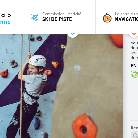
Commission - Activité
La carte du s
SKI DE PISTE
NAVIGATI
Vou
dan
sou
dom
EN 
Rec