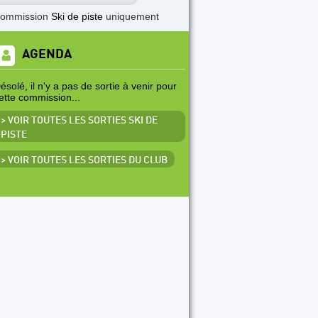
commission
Ski de piste
uniquement
TICLE A LA UNE
rogramme escalade en salle (SAE) 2026-2027
AGENDA
ésolé, il n'y a pas de sortie à venir pour
ette commission...
> VOIR TOUTES LES SORTIES SKI DE
PISTE
> VOIR TOUTES LES SORTIES DU CLUB