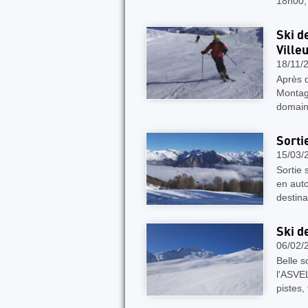
18h00, 
Ski d
Ville
18/11/
Après q
Montagn
domai
Sorti
15/03/
Sortie 
en auto
destina
Ski d
06/02/
Belle s
l'ASVEL
pistes, 