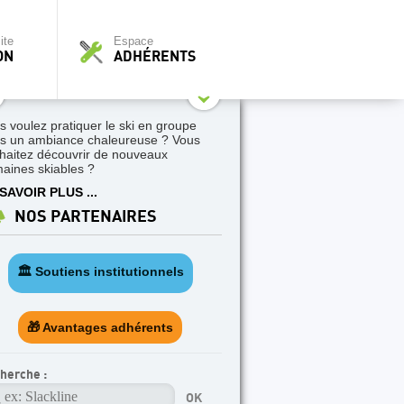
ite
Espace
ON
ADHÉRENTS
s voulez pratiquer le ski en groupe
s un ambiance chaleureuse ? Vous
haitez découvrir de nouveaux
aines skiables ?
SAVOIR PLUS ...
NOS PARTENAIRES
🏛️ Soutiens institutionnels
🎁 Avantages adhérents
herche :