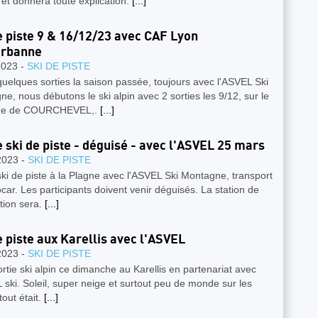
et donnera toute explication.
[...]
e piste 9 & 16/12/23 avec CAF Lyon
urbanne
2023 -
SKI DE PISTE
uelques sorties la saison passée, toujours avec l'ASVEL Ski
e, nous débutons le ski alpin avec 2 sorties les 9/12, sur le
ne de COURCHEVEL,.
[...]
e ski de piste - déguisé - avec l'ASVEL 25 mars
2023 -
SKI DE PISTE
ski de piste à la Plagne avec l'ASVEL Ski Montagne, transport
car. Les participants doivent venir déguisés. La station de
tion sera.
[...]
e piste aux Karellis avec l'ASVEL
2023 -
SKI DE PISTE
ortie ski alpin ce dimanche au Karellis en partenariat avec
 ski. Soleil, super neige et surtout peu de monde sur les
tout était.
[...]