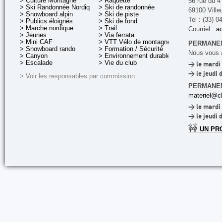
> Culture Montagne
> Raquette
56 rue du 4
> Ski Randonnée Nordique
> Ski de randonnée
69100 Ville
> Snowboard alpin
> Ski de piste
Tel : (33) 0
> Publics éloignés
> Ski de fond
> Marche nordique
> Trail
Courriel :
ac
> Jeunes
> Via ferrata
> Mini CAF
> VTT Vélo de montagne
PERMANEN
> Snowboard rando
> Formation / Sécurité
Nous vous a
> Canyon
> Environnement durable
> Escalade
> Vie du club
> le mardi 
> le jeudi 
> Voir les responsables par commission
PERMANE
materiel@cl
> le mardi 
> le jeudi 
🚧
UN PR