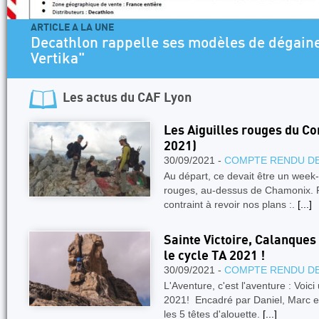
ARTICLE A LA UNE
Decathlon rappelle ses modèles de dégaines "A
Vertika"
Les actus du
CAF Lyon
Les Aiguilles rouges du C
2021)
30/09/2021 -
COMPTE RENDU DE
Au départ, ce devait être un week
rouges, au-dessus de Chamonix. 
contraint à revoir nos plans :.
[...]
Sainte Victoire, Calanques 
le cycle TA 2021 !
30/09/2021 -
COMPTE RENDU DE
L'Aventure, c'est l'aventure : Voi
2021! Encadré par Daniel, Marc et
les 5 têtes d'alouette.
[...]