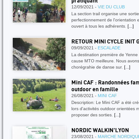
pratiquant
12/09/2021 -
VIE DU CLUB
La section trail organise une sort
perfectionnement de l'orientation e
ouvert à tous les adhérents.
[...]
RETOUR MINI CYCLE INIT 
09/09/2021 -
ESCALADE
La destination première de Yenne
cause MTO meilleure. Nous avons 
chorégrahie de danse sur.
[...]
Mini CAF : Randonnées fami
outdoor en famille
26/08/2021 -
MINI CAF
Description: Le Mini CAF a été cr
lors d'activités outdoor orientées
proposer des sorties.
[...]
NORDIC WALKIN'LYON
23/08/2021 -
MARCHE NORDIQU