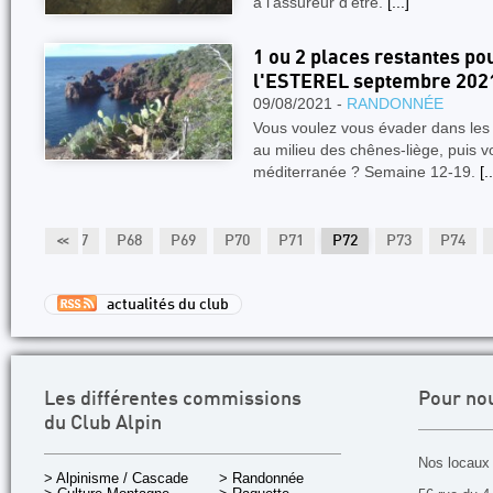
à l'assureur d'être.
[...]
1 ou 2 places restantes po
l'ESTEREL septembre 2021
09/08/2021 -
RANDONNÉE
Vous voulez vous évader dans les 
au milieu des chênes-liège, puis 
méditerranée ? Semaine 12-19.
[..
P66
<<
P67
P68
P69
P70
P71
P72
P73
P74
actualités du club
Les différentes commissions
Pour no
du Club Alpin
Nos locaux 
> Alpinisme / Cascade
> Randonnée