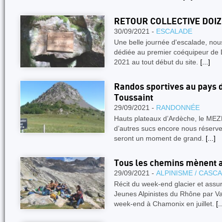
RETOUR COLLECTIVE DOIZ
30/09/2021 -
ESCALADE
Une belle journée d'escalade, no
dédiée au premier coéquipeur de 
2021 au tout début du site.
[...]
Randos sportives au pays de
Toussaint
29/09/2021 -
RANDONNÉE
Hauts plateaux d’Ardèche, le M
d’autres sucs encore nous réserve
seront un moment de grand.
[...]
Tous les chemins mènent a
29/09/2021 -
ALPINISME / CASC
Récit du week-end glacier et as
Jeunes Alpinistes du Rhône par Va
week-end à Chamonix en juillet.
[..