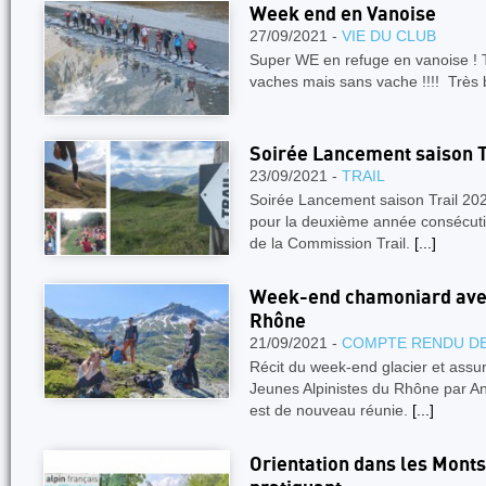
Week end en Vanoise
27/09/2021 -
VIE DU CLUB
Super WE en refuge en vanoise ! 
vaches mais sans vache !!!! Très
Soirée Lancement saison 
23/09/2021 -
TRAIL
Soirée Lancement saison Trail 20
pour la deuxième année consécutive
de la Commission Trail.
[...]
Week-end chamoniard avec
Rhône
21/09/2021 -
COMPTE RENDU DE
Récit du week-end glacier et as
Jeunes Alpinistes du Rhône par Anaï
est de nouveau réunie.
[...]
Orientation dans les Monts