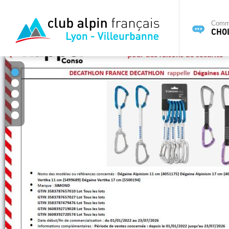
Commi
CHOI
1
2
3
4
5