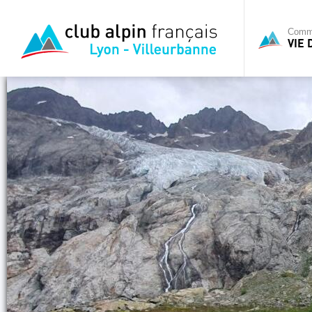
Commi
VIE 