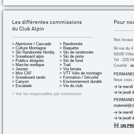
Les différentes commissions
Pour no
du Club Alpin
Nos locaux 
> Alpinisme / Cascade
> Randonnée
> Culture Montagne
> Raquette
56 rue du 4
> Ski Randonnée Nordique
> Ski de randonnée
69100 Ville
> Snowboard alpin
> Ski de piste
Tel : (33) 0
> Publics éloignés
> Ski de fond
> Marche nordique
> Trail
Courriel :
ac
> Jeunes
> Via ferrata
> Mini CAF
> VTT Vélo de montagne
PERMANEN
> Snowboard rando
> Formation / Sécurité
Nous vous a
> Canyon
> Environnement durable
> Escalade
> Vie du club
> le mardi 
> le jeudi 
> Voir les responsables par commission
PERMANE
materiel@cl
> le mardi 
> le jeudi 
🚧
UN PR