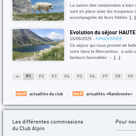
La saison des randonnées a bien 
sont en place avec les troupeaux d
accompagnés de leurs fidèles.
[...]
Evolution du séjour HAUT
15/06/2025 -
RANDONNÉE
Ce séjour qui nous promet de bel
voire dans le Mercantour, a subi un 
facteurs favorables : -.
[...]
<<
P1
P2
P3
P4
P5
P6
P7
P8
P9
actualités du club
actualités «Randonnée»
Les différentes commissions
Pour no
du Club Alpin