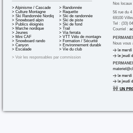
Nos locaux 
> Alpinisme / Cascade
> Randonnée
> Culture Montagne
> Raquette
56 rue du 4
> Ski Randonnée Nordique
> Ski de randonnée
69100 Ville
> Snowboard alpin
> Ski de piste
Tel : (33) 0
> Publics éloignés
> Ski de fond
> Marche nordique
> Trail
Courriel :
ac
> Jeunes
> Via ferrata
> Mini CAF
> VTT Vélo de montagne
PERMANEN
> Snowboard rando
> Formation / Sécurité
Nous vous a
> Canyon
> Environnement durable
> Escalade
> Vie du club
> le mardi 
> le jeudi 
> Voir les responsables par commission
PERMANE
materiel@cl
> le mardi 
> le jeudi 
🚧
UN PR