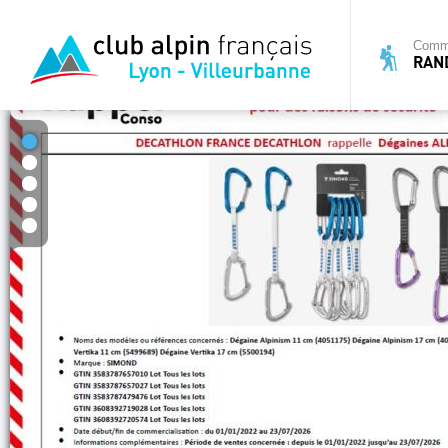
Commi
RAN
1
2
3
4
5