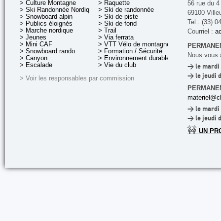
> Culture Montagne
> Raquette
56 rue du 4
> Ski Randonnée Nordique
> Ski de randonnée
69100 Ville
> Snowboard alpin
> Ski de piste
Tel : (33) 0
> Publics éloignés
> Ski de fond
> Marche nordique
> Trail
Courriel :
ac
> Jeunes
> Via ferrata
> Mini CAF
> VTT Vélo de montagne
PERMANEN
> Snowboard rando
> Formation / Sécurité
Nous vous a
> Canyon
> Environnement durable
> Escalade
> Vie du club
> le mardi 
> le jeudi 
> Voir les responsables par commission
PERMANE
materiel@cl
> le mardi 
> le jeudi 
🚧
UN PR