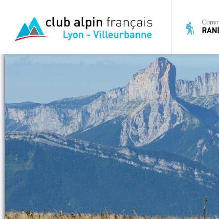
Commi
RAN