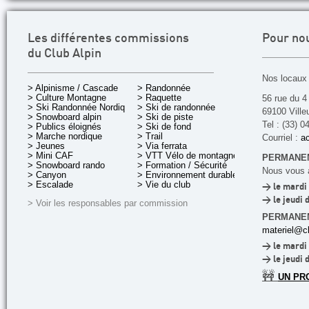
Les différentes commissions
Pour no
du Club Alpin
Nos locaux 
> Alpinisme / Cascade
> Randonnée
> Culture Montagne
> Raquette
56 rue du 4
> Ski Randonnée Nordique
> Ski de randonnée
69100 Ville
> Snowboard alpin
> Ski de piste
Tel : (33) 0
> Publics éloignés
> Ski de fond
> Marche nordique
> Trail
Courriel :
ac
> Jeunes
> Via ferrata
> Mini CAF
> VTT Vélo de montagne
PERMANEN
> Snowboard rando
> Formation / Sécurité
Nous vous a
> Canyon
> Environnement durable
> Escalade
> Vie du club
> le mardi 
> le jeudi 
> Voir les responsables par commission
PERMANE
materiel@cl
> le mardi 
> le jeudi 
🚧
UN PR