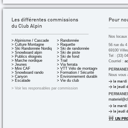
Les différentes commissions
Pour no
du Club Alpin
Nos locaux 
> Alpinisme / Cascade
> Randonnée
> Culture Montagne
> Raquette
56 rue du 4
> Ski Randonnée Nordique
> Ski de randonnée
69100 Ville
> Snowboard alpin
> Ski de piste
Tel : (33) 0
> Publics éloignés
> Ski de fond
> Marche nordique
> Trail
Courriel :
ac
> Jeunes
> Via ferrata
> Mini CAF
> VTT Vélo de montagne
PERMANEN
> Snowboard rando
> Formation / Sécurité
Nous vous a
> Canyon
> Environnement durable
> Escalade
> Vie du club
> le mardi 
> le jeudi 
> Voir les responsables par commission
PERMANE
materiel@cl
> le mardi 
> le jeudi 
🚧
UN PR