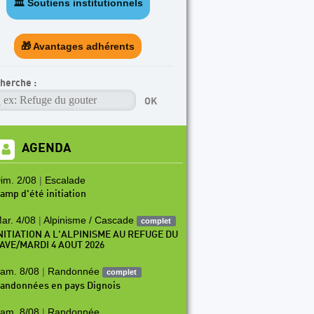
🏛️ Soutiens institutionnels
ARTICLE A LA UNE
es
Programme escalade
🎁 Avantages adhérents
herche :
AGENDA
im. 2/08
|
Escalade
amp d'été initiation
ar. 4/08
|
Alpinisme / Cascade
complet
NITIATION A L'ALPINISME AU REFUGE DU
AVE/MARDI 4 AOUT 2026
am. 8/08
|
Randonnée
complet
andonnées en pays Dignois
am. 8/08
|
Randonnée