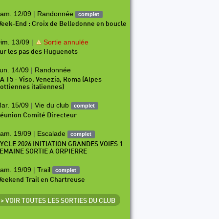
am. 12/09
|
Randonnée
complet
eek-End : Croix de Belledonne en boucle
im. 13/09
|
Sortie annulée
ur les pas des Huguenots
un. 14/09
|
Randonnée
A T5 - Viso, Venezia, Roma (Alpes
ottiennes italiennes)
ar. 15/09
|
Vie du club
complet
éunion Comité Directeur
am. 19/09
|
Escalade
complet
YCLE 2026 INITIATION GRANDES VOIES 1
EMAINE SORTIE A ORPIERRE
am. 19/09
|
Trail
complet
eekend Trail en Chartreuse
> VOIR TOUTES LES SORTIES DU CLUB