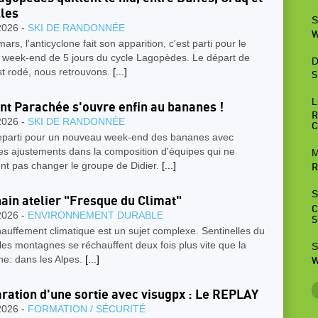
lles
S
2026 -
SKI DE RANDONNÉE
W
ars, l'anticyclone fait son apparition, c'est parti pour le
r week-end de 5 jours du cycle Lagopèdes. Le départ de
D
st rodé, nous retrouvons.
[...]
S
L
nt Parachée s'ouvre enfin au bananes !
R
2026 -
SKI DE RANDONNÉE
C
reparti pour un nouveau week-end des bananes avec
es ajustements dans la composition d'équipes qui ne
M
nt pas changer le groupe de Didier.
[...]
R
S
ain atelier "Fresque du Climat"
C
2026 -
ENVIRONNEMENT DURABLE
S
auffement climatique est un sujet complexe. Sentinelles du
 les montagnes se réchauffent deux fois plus vite que la
S
e: dans les Alpes.
[...]
W
ration d'une sortie avec visugpx : Le REPLAY
2026 -
FORMATION / SÉCURITÉ