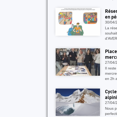
Réser
en pé
30/04/
La rése
souhai
d'AVER
Place
mercr
27/04/
Il rest
mercred
en 2h a
Cycle
alpin
27/04/
Nous pr
perfec