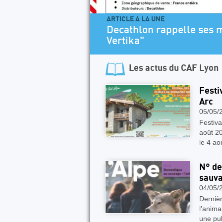
e ses modèles de dégaines "Alpinisme et
Les actus du
CAF Lyon
Festi
Arc
05/05/
Festiva
août 20
le 4 ao
N° de
sauva
04/05/
Derniè
l'anima
une pub