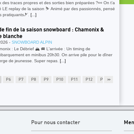
 des traces propres et des sorties bien préparées ?👀 On t’a
é LE replay de la saison ⛷️ Animé par des passionnés, pensé
s pratiquants🎿.
[...]
de fin de la saison snowboard : Chamonix &
e blanche
2026 -
SNOWBOARD ALPIN
onix : Le Débrief 🏔️ 🚐 L'arrivée : Un timing de
ébarquement en minibus 20h30. On arrive pile pour le dîner
berge de jeunesse. Super repas.
[...]
P6
P7
P8
P9
P10
P11
P12
P13
>>
P14
P
Pour nous contacter
Men