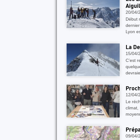
Aigui
20/04/
Début m
dernie
Lyon e
La De
15/04/
C’est 
quelqu
devraie
Proch
12/04/
Le réch
climat,
moyenn
Prépa
09/04/