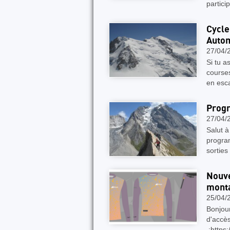
partici
Cycle
Auto
27/04/
Si tu a
courses
en esca
Progr
27/04/
Salut à
program
sorties
Nouve
mont
25/04/
Bonjour
d'accès
:https