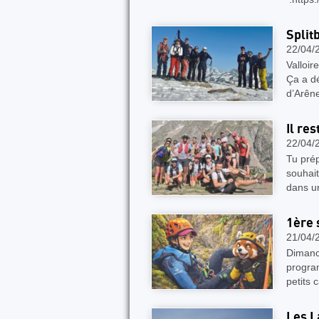
Split
22/04/
Valloir
Ça a dé
d’Arêne
Il re
22/04/
Tu prép
souhait
dans u
1ère 
21/04/
Dimanch
progra
petits 
Les L