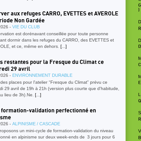
G
)
ver aux refuges CARRO, EVETTES et AVEROLE
riode Non Gardée
D
2026 -
VIE DU CLUB
R
rvation est dorénavant conseillée pour toute personne
tant dormir dans les refuges du CARRO, des EVETTES et
D
OLE, et ce, même en dehors.
[...]
D
M
s restantes pour la Fresque du Climat ce
C
edi 29 avril
2026 -
ENVIRONNEMENT DURABLE
M
e des places pour l'atelier “Fresque du Climat” prévu ce
E
i 29 avril de 19h à 21h (version plus courte que d'habitude,
L
u lieu de 3h).Ne.
[...]
Q
 formation-validation perfectionné en
S
isme
R
2026 -
ALPINISME / CASCADE
oposons un mini-cycle de formation-validation du niveau
V
tionné en alpinisme sur deux week-ends de 3 jours pour 6
B