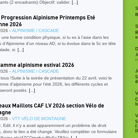
pants (2 encadrants).Objectif: valider.
[...]
S
R
 Progression Alpinisme Printemps Eté
mne 2026
S
2026 -
ALPINISME / CASCADE
R
s une bonne condition physique, si tu es à l’aise dans les
o
 d’Alpinisme d’un niveau AD, si tu évolue dans le 5c en tête
D
lade, si.
[...]
J
:
amme alpinisme estival 2026
J
2026 -
ALPINISME / CASCADE
S
 tous !Suite à la soirée de présentation du 22 avril, voici le
d
me d'alpinisme pour l'été 2026, les différents cycles et
 seront postés.
[...]
V
C
(
aux Maillots CAF LV 2026 section Vélo de
agne
V
2026 -
VTT VÉLO DE MONTAGNE
S
, Edit: il n'y a avait apparemment un problème de droit
l
[
, donc le lien a été changé. Veuillez compléter ce formulaire
://forms.gle/4ZCQmgbav8fxSaZBAsi.
[...]