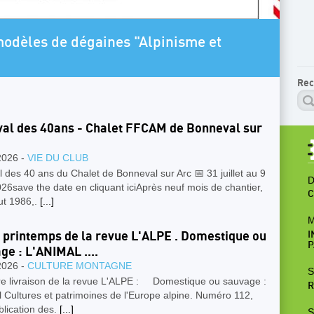
ARTICLE A LA UNE
Programme Escalade SAE 2026-2027 Jeun
Rec
val des 40ans - Chalet FFCAM de Bonneval sur
2026 -
VIE DU CLUB
l des 40 ans du Chalet de Bonneval sur Arc 📅 31 juillet au 9
D
26save the date en cliquant iciAprès neuf mois de chantier,
C
ut 1986,.
[...]
M
 printemps de la revue L'ALPE . Domestique ou
I
P
ge : L'ANIMAL ....
2026 -
CULTURE MONTAGNE
S
re livraison de la revue L'ALPE : Domestique ou sauvage :
R
l Cultures et patrimoines de l'Europe alpine. Numéro 112,
lication des.
[...]
S