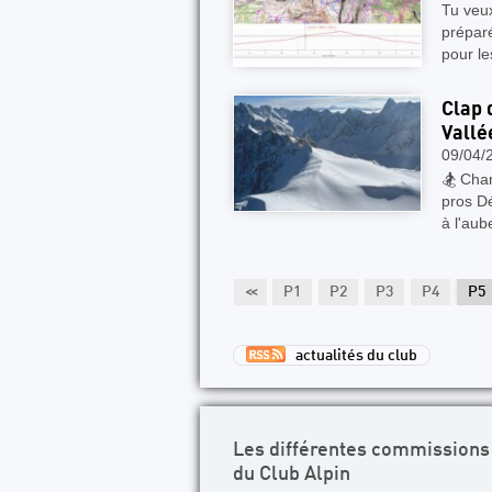
Tu veux
prépar
pour le
Clap 
Vallé
09/04/
🏂 Cham
pros D
à l'au
<<
P1
P2
P3
P4
P5
actualités du club
Les différentes commissions
du Club Alpin