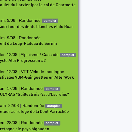
oulet du Lorzier (par le col de Charmette
im. 9/08
|
Randonnée
complet
aid: Tour des dents blanches et du Ruan
im. 9/08
|
Randonnée
ent du Loup-Plateau de Sornin
er. 12/08
|
Alpinisme / Cascade
complet
ycle Alpi Progression #2
er. 12/08
|
VTT Vélo de montagne
stivales VDM-Guinguettes en AfterWork
un. 17/08
|
Randonnée
complet
UEYRAS "Guillestrois-Val d'Escreins"
am. 22/08
|
Randonnée
complet
etour au refuge de la Dent Parrachée
en. 28/08
|
Randonnée
complet
retagne : le pays bigouden