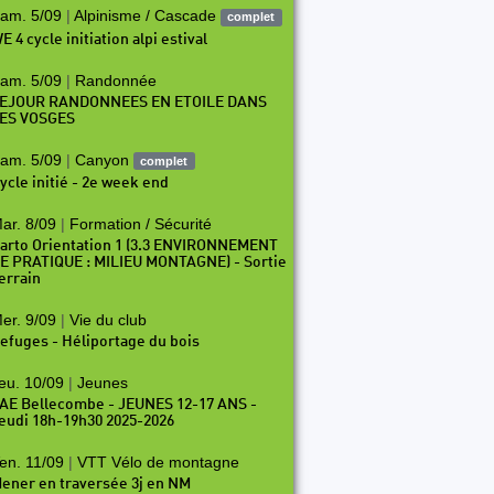
am. 5/09
|
Alpinisme / Cascade
complet
E 4 cycle initiation alpi estival
am. 5/09
|
Randonnée
EJOUR RANDONNEES EN ETOILE DANS
ES VOSGES
am. 5/09
|
Canyon
complet
ycle initié - 2e week end
ar. 8/09
|
Formation / Sécurité
arto Orientation 1 (3.3 ENVIRONNEMENT
E PRATIQUE : MILIEU MONTAGNE) - Sortie
errain
er. 9/09
|
Vie du club
efuges - Héliportage du bois
eu. 10/09
|
Jeunes
AE Bellecombe - JEUNES 12-17 ANS -
eudi 18h-19h30 2025-2026
en. 11/09
|
VTT Vélo de montagne
ener en traversée 3j en NM