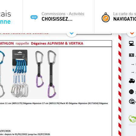
Commissions - Activités
La carte du s
CHOISISSEZ...
NAVIGATI
💻
🪪
→
→
🚑
🛑
🤔