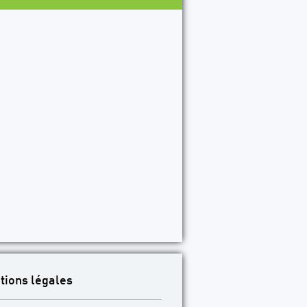
15
P16
P17
P18
P19
P20
P21
P22
P23
P2
tions légales