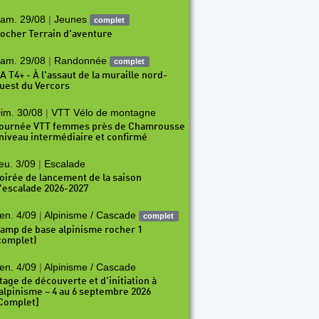
am. 29/08
|
Jeunes
complet
ocher Terrain d'aventure
am. 29/08
|
Randonnée
complet
A T4+ - À l'assaut de la muraille nord-
uest du Vercors
im. 30/08
|
VTT Vélo de montagne
ournée VTT femmes près de Chamrousse
 niveau intermédiaire et confirmé
eu. 3/09
|
Escalade
oirée de lancement de la saison
'escalade 2026-2027
en. 4/09
|
Alpinisme / Cascade
complet
amp de base alpinisme rocher 1
complet)
en. 4/09
|
Alpinisme / Cascade
tage de découverte et d’initiation à
’alpinisme – 4 au 6 septembre 2026
Complet]