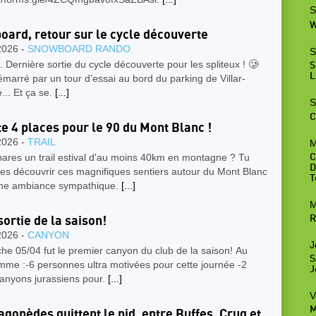
S
W
board, retour sur le cycle découverte
2026 -
SNOWBOARD RANDO
S
e. Dernière sortie du cycle découverte pour les spliteux ! 🥲
S
L
marré par un tour d’essai au bord du parking de Villar-
... Et ça se.
[...]
S
C
ste 4 places pour le 90 du Mont Blanc !
2026 -
TRAIL
M
ares un trail estival d'au moins 40km en montagne ? Tu
C
D
es découvrir ces magnifiques sentiers autour du Mont Blanc
T
ne ambiance sympathique.
[...]
M
R
sortie de la saison!
2026 -
CANYON
J
e 05/04 fut le premier canyon du club de la saison! Au
S
mme :-6 personnes ultra motivées pour cette journée -2
J
canyons jurassiens pour.
[...]
V
M
agopèdes quittent le nid, entre Buffes, Cruq et