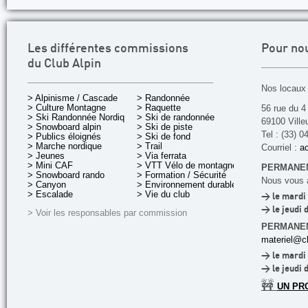
Les différentes commissions
Pour no
du Club Alpin
Nos locaux 
> Alpinisme / Cascade
> Randonnée
> Culture Montagne
> Raquette
56 rue du 4
> Ski Randonnée Nordique
> Ski de randonnée
69100 Ville
> Snowboard alpin
> Ski de piste
Tel : (33) 0
> Publics éloignés
> Ski de fond
> Marche nordique
> Trail
Courriel :
ac
> Jeunes
> Via ferrata
> Mini CAF
> VTT Vélo de montagne
PERMANEN
> Snowboard rando
> Formation / Sécurité
Nous vous a
> Canyon
> Environnement durable
> Escalade
> Vie du club
> le mardi 
> le jeudi 
> Voir les responsables par commission
PERMANE
materiel@cl
> le mardi 
> le jeudi 
🚧
UN PR