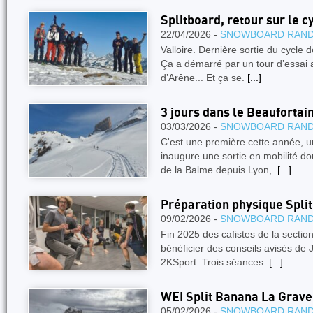
Splitboard, retour sur le 
22/04/2026 -
SNOWBOARD RAN
Valloire. Dernière sortie du cycle 
Ça a démarré par un tour d’essai a
d’Arêne... Et ça se.
[...]
3 jours dans le Beaufortain
03/03/2026 -
SNOWBOARD RAN
C'est une première cette année, u
inaugure une sortie en mobilité dou
de la Balme depuis Lyon,.
[...]
Préparation physique Spli
09/02/2026 -
SNOWBOARD RAN
Fin 2025 des cafistes de la sect
bénéficier des conseils avisés de J
2KSport. Trois séances.
[...]
WEI Split Banana La Grave
05/02/2026 -
SNOWBOARD RAN