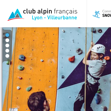
Commi
SNO
1
2
3
4
5