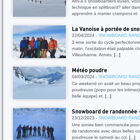
Ami.e.s snowboarders.euses, vous
technique en splitboard? aller dan
apprendre à manier crampons et.
La Vanoise à portée de sn
22/04/2024 -
SNOWBOARD RAN
3 ème sortie du cycle perfectionne
matin, l'excitation était palpable
Villeurbanne. Armés.
[...]
Météo poudre
04/03/2024 -
SNOWBOARD RAN
Ce weekend on avait un beau prog
poudreuse (popo pour les intimes), 
belle équipe) et.
[...]
Snowboard de randonnée - 
23/12/2023 -
SNOWBOARD RAN
Une année bien commencée pour 
de randonnée avec deux belles cou
poudreuse le samedi au col.
[...]