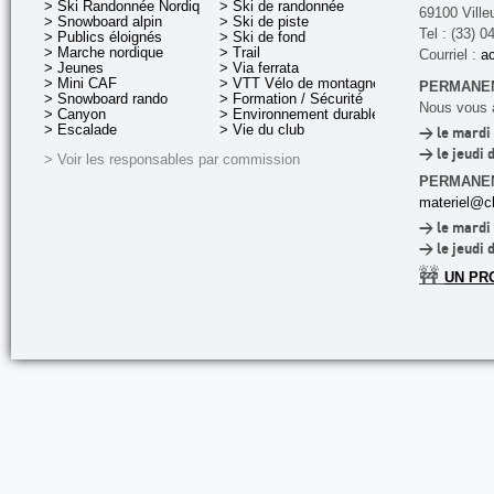
> Ski Randonnée Nordique
> Ski de randonnée
69100 Ville
> Snowboard alpin
> Ski de piste
Tel : (33) 0
> Publics éloignés
> Ski de fond
> Marche nordique
> Trail
Courriel :
ac
> Jeunes
> Via ferrata
> Mini CAF
> VTT Vélo de montagne
PERMANEN
> Snowboard rando
> Formation / Sécurité
Nous vous a
> Canyon
> Environnement durable
> Escalade
> Vie du club
> le mardi 
> le jeudi 
> Voir les responsables par commission
PERMANE
materiel@cl
> le mardi 
> le jeudi 
🚧
UN PR