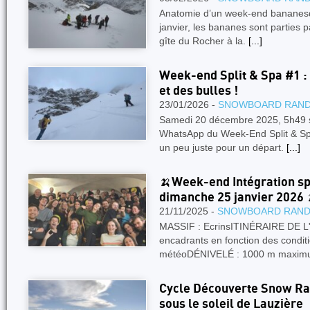
Anatomie d’un week-end bananesq
janvier, les bananes sont parties p
gîte du Rocher à la.
[...]
Week-end Split & Spa #1 : 
et des bulles !
23/01/2026 -
SNOWBOARD RAN
Samedi 20 décembre 2025, 5h49 s
WhatsApp du Week-End Split & Spa
un peu juste pour un départ.
[...]
🍌Week-end Intégration spl
dimanche 25 janvier 2026 
21/11/2025 -
SNOWBOARD RAN
MASSIF : EcrinsITINÉRAIRE DE L'A
encadrants en fonction des conditi
météoDÉNIVELÉ : 1000 m maxi
Cycle Découverte Snow Ra
sous le soleil de Lauzière