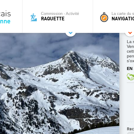
Commission - Activité
La carte du s
RAQUETTE
NAVIGATI
La 
Ven
cett
per
s'o
EN 
Rec