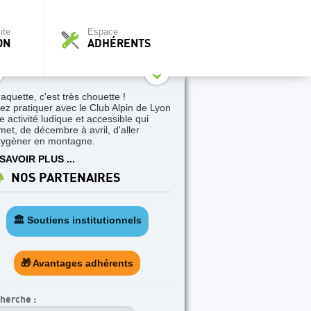
ite
Espace
ON
ADHÉRENTS
raquette, c'est très chouette !
ez pratiquer avec le Club Alpin de Lyon
e activité ludique et accessible qui
met, de décembre à avril, d'aller
xygèner en montagne.
SAVOIR PLUS ...
NOS PARTENAIRES
🏛️ Soutiens institutionnels
🎁 Avantages adhérents
herche :