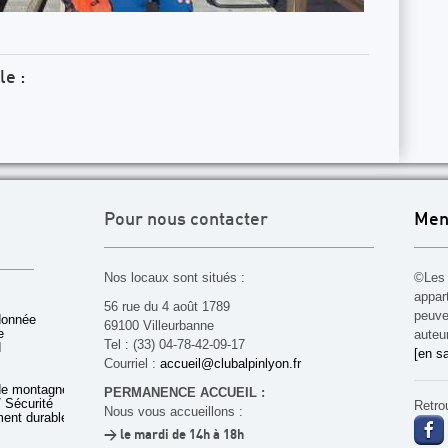
le :
Pour nous contacter
Men
Nos locaux sont situés :
©Les 
appar
56 rue du 4 août 1789
peuven
donnée
69100 Villeurbanne
e
auteu
Tel : (33) 04-78-42-09-17
d
[en sa
Courriel :
accueil@clubalpinlyon.fr
de montagne
PERMANENCE ACCUEIL :
 Sécurité
Retro
Nous vous accueillons :
ent durable
> le mardi de 14h à 18h