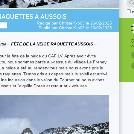
 RAQUETTES A AUSSOIS
Rédigé par
ChristelK-b03
le 26/02/2025
Publié par
ChristelK-b03
le 26/02/2025
D
rtie «
FÊTE DE LA NEIGE RAQUETTE AUSSOIS
»
c
ur la fête de la neige du CAF LV. Après avoir évité
oute, nous sommes partis au-dessus du village Le Freney
. La neige a été au rendez-vous mais nous avons pris le
 raquettes. Temps gris au départ mais le soleil est arrivé
 Une incursion dans le vallon du Fournet où nous avions
ois et l'aiguille Doran et retour aux voitures.