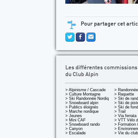
Pour partager cet artic
Les différentes commissions
du Club Alpin
> Alpinisme / Cascade
> Randonnée
> Culture Montagne
> Raquette
> Ski Randonnée Nordique
> Ski de ran
> Snowboard alpin
> Ski de pist
> Publics éloignés
> Ski de fon
> Marche nordique
> Trail
> Jeunes
> Via ferrata
> Mini CAF
> VTT Vélo 
> Snowboard rando
> Formation /
> Canyon
> Environnem
> Escalade
> Vie du club