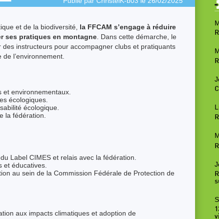
Publié par
ChristelK-b03
le 26/02/2025
M
que et de la biodiversité,
la FFCAM s’engage à réduire
R
er ses pratiques en montagne
. Dans cette démarche, le
 des instructeurs pour accompagner clubs et pratiquants
M
 de l’environnement.
R
J
C
es et environnementaux.
ues écologiques.
L
abilité écologique.
e la fédération.
R
M
R
 du Label CIMES et relais avec la fédération.
J
es et éducatives.
ation au sein de la Commission Fédérale de Protection de
R
s
S
1
sation aux impacts climatiques et adoption de
v