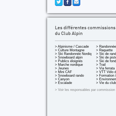
Les différentes commissions
du Club Alpin
> Alpinisme / Cascade
> Randonnée
> Culture Montagne
> Raquette
> Ski Randonnée Nordique
> Ski de ran
> Snowboard alpin
> Ski de pist
> Publics éloignés
> Ski de fon
> Marche nordique
> Trail
> Jeunes
> Via ferrata
> Mini CAF
> VTT Vélo 
> Snowboard rando
> Formation /
> Canyon
> Environnem
> Escalade
> Vie du club
> Voir les responsables par commission