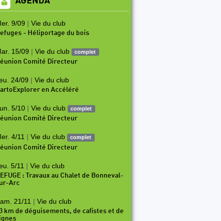
AGENDA
er. 9/09
|
Vie du club
efuges - Héliportage du bois
ar. 15/09
|
Vie du club
complet
éunion Comité Directeur
eu. 24/09
|
Vie du club
artoExplorer en Accéléré
un. 5/10
|
Vie du club
complet
éunion Comité Directeur
er. 4/11
|
Vie du club
complet
éunion Comité Directeur
eu. 5/11
|
Vie du club
EFUGE : Travaux au Chalet de Bonneval-
ur-Arc
am. 21/11
|
Vie du club
3 km de déguisements, de cafistes et de
ignes