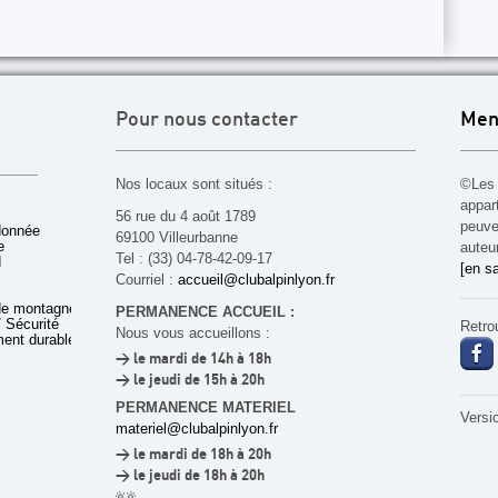
Pour nous contacter
Men
Nos locaux sont situés :
©Les 
appar
56 rue du 4 août 1789
peuven
donnée
69100 Villeurbanne
e
auteu
Tel : (33) 04-78-42-09-17
d
[en sa
Courriel :
accueil@clubalpinlyon.fr
de montagne
PERMANENCE ACCUEIL :
 Sécurité
Retro
Nous vous accueillons :
ent durable
> le mardi de 14h à 18h
> le jeudi de 15h à 20h
PERMANENCE MATERIEL
Versi
materiel@clubalpinlyon.fr
> le mardi de 18h à 20h
> le jeudi de 18h à 20h