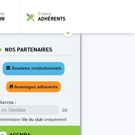
ite
Espace
ON
ADHÉRENTS
NOS PARTENAIRES
🏛️ Soutiens institutionnels
🎁 Avantages adhérents
herche :
commission
Vie du club
uniquement