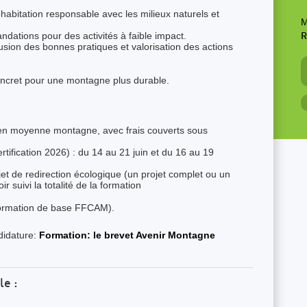
ohabitation responsable avec les milieux naturels et
M
dations pour des activités à faible impact.
R
usion des bonnes pratiques et valorisation des actions
ncret pour une montagne plus durable.
s en moyenne montagne, avec frais couverts sous
rtification 2026) : du 14 au 21 juin et du 16 au 19
ojet de redirection écologique (un projet complet ou un
r suivi la totalité de la formation
ormation de base FFCAM).
didature:
Formation: le brevet Avenir Montagne
le :