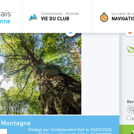
Commission - Activité
La carte du s
VIE DU CLUB
NAVIGATI
Rec
r Montagne
Rédigé par
OvidiuteodorI-0eb
le 26/02/2025