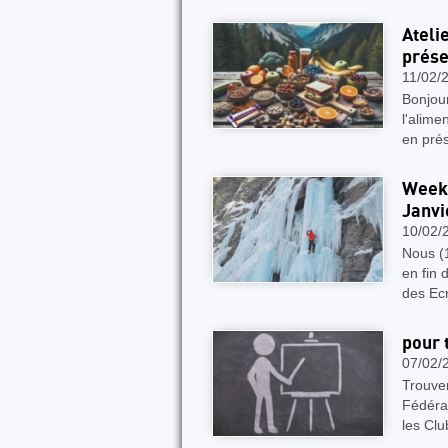
Ateli
prése
11/02/
Bonjou
l'alime
en prés
Week-
Janvi
10/02/
Nous (1
en fin 
des Ecr
pour 
07/02/
Trouver
Fédérat
les Clu