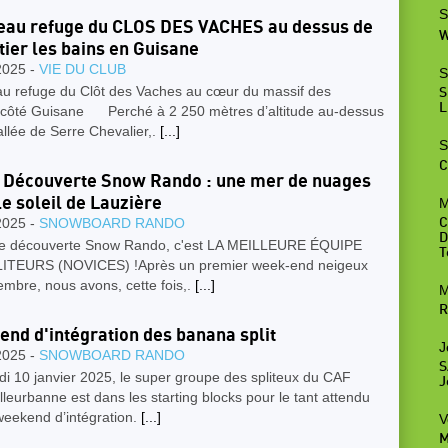
S
au refuge du CLOS DES VACHES au dessus de
W
ier les bains en Guisane
2025 -
VIE DU CLUB
S
u refuge du Clôt des Vaches au cœur du massif des
S
L
 côté Guisane Perché à 2 250 mètres d’altitude au-dessus
allée de Serre Chevalier,.
[...]
S
C
 Découverte Snow Rando : une mer de nuages
le soleil de Lauzière
M
2025 -
SNOWBOARD RANDO
C
D
le découverte Snow Rando, c'est LA MEILLEURE ÉQUIPE
T
ITEURS (NOVICES) !Après un premier week-end neigeux
embre, nous avons, cette fois,.
[...]
M
R
nd d'intégration des banana split
J
2025 -
SNOWBOARD RANDO
S
i 10 janvier 2025, le super groupe des spliteux du CAF
J
lleurbanne est dans les starting blocks pour le tant attendu
eekend d’intégration.
[...]
V
M