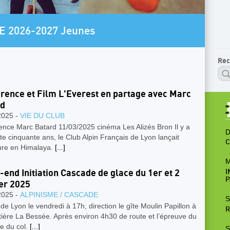
AR
E 2026-2027 Jeunes
P
Rec
rence et Film L'Everest en partage avec Marc
rd
2025 -
VIE DU CLUB
ence Marc Batard 11/03/2025 cinéma Les Alizés Bron Il y a
D
ste cinquante ans, le Club Alpin Français de Lyon lançait
C
ture en Himalaya.
[...]
M
end Initiation Cascade de glace du 1er et 2
I
P
er 2025
2025 -
ALPINISME / CASCADE
S
de Lyon le vendredi à 17h, direction le gîte Moulin Papillon à
R
tière La Bessée. Après environ 4h30 de route et l’épreuve du
e du col.
[...]
S