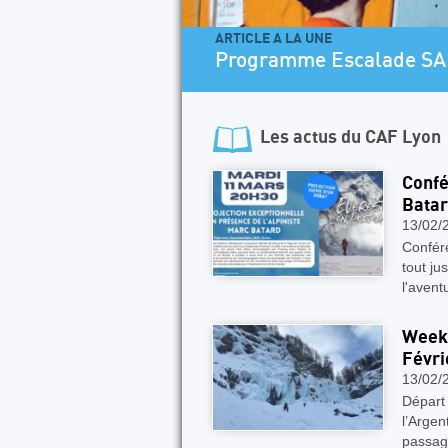
ARTICLE A LA UNE
Programme Escalade SA
Les actus du
CAF Lyon
Confé
Bata
13/02/
Confér
tout ju
l'aven
Week-
Févri
13/02/
Départ 
l’Argen
passag