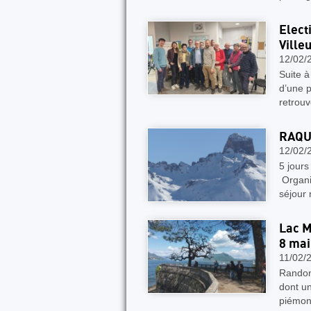
Elect
Ville
12/02/
Suite à
d’une p
retrouv
RAQU
12/02/
5 jours
Organi
séjour
Lac M
8 mai
11/02/
Randon
dont un
piémon