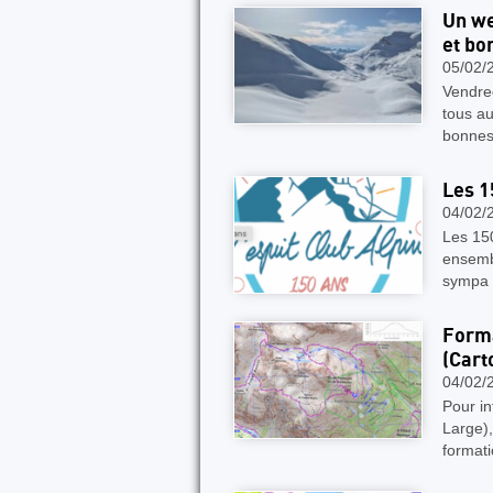
Un we
et bo
05/02/
Vendred
tous au
bonnes
Les 1
04/02/
Les 150
ensemb
sympa 
Forma
(Cart
04/02/
Pour in
Large)
format