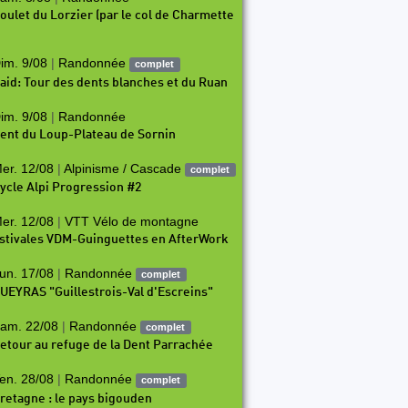
oulet du Lorzier (par le col de Charmette
im. 9/08
|
Randonnée
complet
aid: Tour des dents blanches et du Ruan
im. 9/08
|
Randonnée
ent du Loup-Plateau de Sornin
er. 12/08
|
Alpinisme / Cascade
complet
ycle Alpi Progression #2
er. 12/08
|
VTT Vélo de montagne
stivales VDM-Guinguettes en AfterWork
un. 17/08
|
Randonnée
complet
UEYRAS "Guillestrois-Val d'Escreins"
am. 22/08
|
Randonnée
complet
etour au refuge de la Dent Parrachée
en. 28/08
|
Randonnée
complet
retagne : le pays bigouden