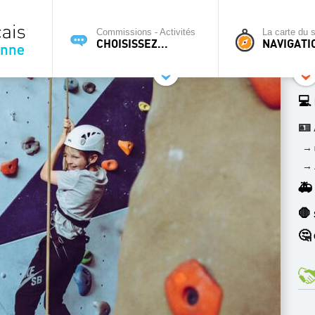
Commissions - Activités
La carte du s
CHOISISSEZ...
NAVIGATI
💻
🪪
→
→
🚑
🛑
🤔