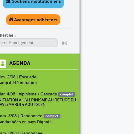
🏛️ Soutiens institutionnels
TICLE A LA UNE
rogramme escalade en salle (SAE) 2026-2027
🎁 Avantages adhérents
herche :
AGENDA
im. 2/08
|
Escalade
amp d'été initiation
ar. 4/08
|
Alpinisme / Cascade
complet
NITIATION A L'ALPINISME AU REFUGE DU
AVE/MARDI 4 AOUT 2026
am. 8/08
|
Randonnée
complet
andonnées en pays Dignois
am. 8/08
|
Randonnée