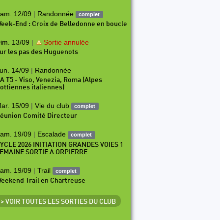
am. 12/09
|
Randonnée
complet
eek-End : Croix de Belledonne en boucle
im. 13/09
|
Sortie annulée
ur les pas des Huguenots
un. 14/09
|
Randonnée
A T5 - Viso, Venezia, Roma (Alpes
ottiennes italiennes)
ar. 15/09
|
Vie du club
complet
éunion Comité Directeur
am. 19/09
|
Escalade
complet
YCLE 2026 INITIATION GRANDES VOIES 1
EMAINE SORTIE A ORPIERRE
am. 19/09
|
Trail
complet
eekend Trail en Chartreuse
> VOIR TOUTES LES SORTIES DU CLUB