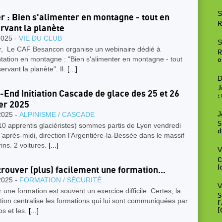
S
er : Bien s'alimenter en montagne - tout en
R
rvant la planète
2025 -
VIE DU CLUB
S
r, Le CAF Besancon organise un webinaire dédié à
R
ntation en montagne : "Bien s'alimenter en montagne - tout
o
ervant la planète". Il.
[...]
D
J
End Initiation Cascade de glace des 25 et 26
:
er 2025
J
2025 -
ALPINISME / CASCADE
S
0 apprentis glaciéristes) sommes partis de Lyon vendredi
d
d’après-midi, direction l’Argentière-la-Bessée dans le massif
ins. 2 voitures.
[...]
V
C
(
trouver (plus) facilement une formation...
2025 -
FORMATION / SÉCURITÉ
V
 une formation est souvent un exercice difficile. Certes, la
S
ion centralise les formations qui lui sont communiquées par
l
bs et les.
[...]
[