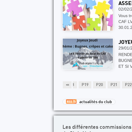
ASSE
02/02/
Vous tr
CAF LV
30.01.
JOYE
29/01/
RENDE
BUGNE
ET SI
3
P14
P15
P16
P17
<<
P18
P19
P20
P21
P22
actualités du club
Les différentes commissions