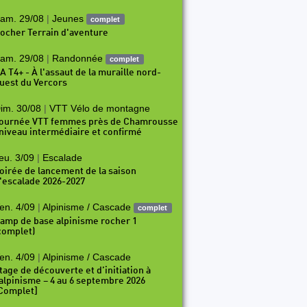
am. 29/08
|
Jeunes
complet
ocher Terrain d'aventure
am. 29/08
|
Randonnée
complet
A T4+ - À l'assaut de la muraille nord-
uest du Vercors
im. 30/08
|
VTT Vélo de montagne
ournée VTT femmes près de Chamrousse
 niveau intermédiaire et confirmé
eu. 3/09
|
Escalade
oirée de lancement de la saison
'escalade 2026-2027
en. 4/09
|
Alpinisme / Cascade
complet
amp de base alpinisme rocher 1
complet)
en. 4/09
|
Alpinisme / Cascade
tage de découverte et d’initiation à
’alpinisme – 4 au 6 septembre 2026
Complet]