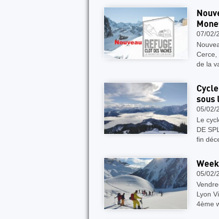
Nouve
Monet
07/02/
Nouvea
Cerce,
de la v
Cycle
sous 
05/02/
Le cyc
DE SPL
fin déc
Weeke
05/02/
Vendred
Lyon Vi
4ème w