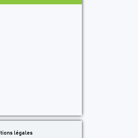
P32
P33
P34
P35
P36
P37
P38
P39
P40
tions légales