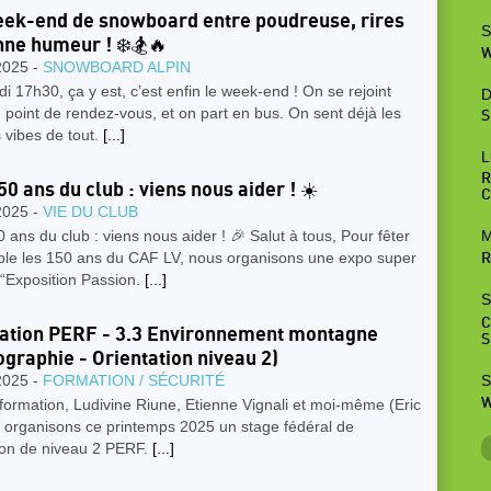
ek-end de snowboard entre poudreuse, rires
S
nne humeur ! ❄️🏂🔥
W
2025 -
SNOWBOARD ALPIN
i 17h30, ça y est, c’est enfin le week-end ! On se rejoint
D
 point de rendez-vous, et on part en bus. On sent déjà les
S
 vibes de tout.
[...]
L
R
50 ans du club : viens nous aider ! ☀️
C
2025 -
VIE DU CLUB
 ans du club : viens nous aider ! 🎉 Salut à tous, Pour fêter
M
le les 150 ans du CAF LV, nous organisons une expo super
R
“Exposition Passion.
[...]
S
C
tion PERF - 3.3 Environnement montagne
S
ographie - Orientation niveau 2)
S
2025 -
FORMATION / SÉCURITÉ
W
formation, Ludivine Riune, Etienne Vignali et moi-même (Eric
, organisons ce printemps 2025 un stage fédéral de
ion de niveau 2 PERF.
[...]