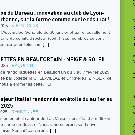
G
)
ion du Bureau : innovation au club de Lyon-
urbanne, sur la forme comme sur le résultat !
D
2025 -
VIE DU CLUB
R
 l’Assemblée Générale du 30 janvier et au renouvellement
artie du comité directeur (codir), ses membres se sont
D
és hier pour l’élection.
[...]
D
M
ETTES EN BEAUFORTAIN : NEIGE & SOLEIL
C
2025 -
RAQUETTE
 de rando raquettes en Beaufortain du 3 au 7 février 2025
M
sé par Josette MICHEL-VILLAZ et Christel KITZINGER, ce
E
 nous a emmenés cette.
[...]
L
Q
ajeur (Italie) randonnée en étoile du au 1er au
 2025
S
2025 -
RANDONNÉE
R
née en étoile autour du Lac Majeur qui s’étend sur 65 km
e partie en Suisse. Nous randonnerons sur la rive
V
taise. Nous découvrirons.
[...]
B