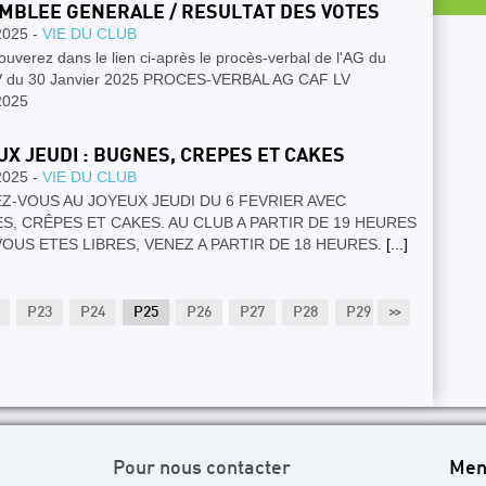
MBLEE GENERALE / RESULTAT DES VOTES
2025 -
VIE DU CLUB
ouverez dans le lien ci-après le procès-verbal de l'AG du
 du 30 Janvier 2025 PROCES-VERBAL AG CAF LV
2025
UX JEUDI : BUGNES, CREPES ET CAKES
2025 -
VIE DU CLUB
Z-VOUS AU JOYEUX JEUDI DU 6 FEVRIER AVEC
S, CRÊPES ET CAKES. AU CLUB A PARTIR DE 19 HEURES
 VOUS ETES LIBRES, VENEZ A PARTIR DE 18 HEURES.
[...]
P23
P24
P25
P26
P27
P28
P29
>>
P30
P31
Pour nous contacter
Men