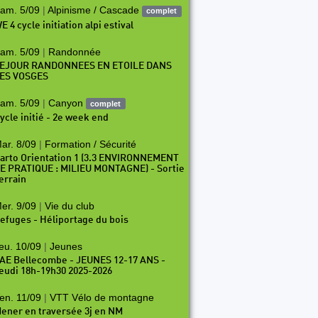
am. 5/09
|
Alpinisme / Cascade
complet
E 4 cycle initiation alpi estival
am. 5/09
|
Randonnée
EJOUR RANDONNEES EN ETOILE DANS
ES VOSGES
am. 5/09
|
Canyon
complet
ycle initié - 2e week end
ar. 8/09
|
Formation / Sécurité
arto Orientation 1 (3.3 ENVIRONNEMENT
E PRATIQUE : MILIEU MONTAGNE) - Sortie
errain
er. 9/09
|
Vie du club
efuges - Héliportage du bois
eu. 10/09
|
Jeunes
AE Bellecombe - JEUNES 12-17 ANS -
eudi 18h-19h30 2025-2026
en. 11/09
|
VTT Vélo de montagne
ener en traversée 3j en NM