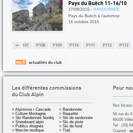
Pays du Buëch 11-16/10
27/08/2015 -
RANDONNÉE
Pays du Buëch à l
16 octobre 201
P106
<<
P107
P108
P109
P110
P111
P112
P113
actualités du club
Les différentes commissions
Pour no
du Club Alpin
Nos locaux 
> Alpinisme / Cascade
> Randonnée
> Culture Montagne
> Raquette
56 rue du 4
> Ski Randonnée Nordique
> Ski de randonnée
69100 Ville
> Snowboard alpin
> Ski de piste
Tel : (33) 0
> Publics éloignés
> Ski de fond
> Marche nordique
> Trail
Courriel :
ac