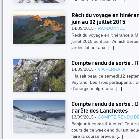
Récit du voyage en itinéra
juin au 02 juillet 2015
14/09/2015 -
RANDONNÉE
Récit du voyage en itinérance à M
juillet 2015 écrit par Annick Bér
jardin flottant aux.
[...]
Compte rendu de sortie : 
14/09/2015 -
VIA FERRATA
Il faisait beau ce samedi 12 septe
Veyrand. Les Trois participants : D
d'énergie malgré une.
[...]
Compte rendu de sortie : 
l'arête des Lanchettes
13/09/2015 -
COMPTE RENDU DE
Bonjour à toutes & à tous ! Tout s
cours de ce week end durant leque
faire la course prévue.
[...]