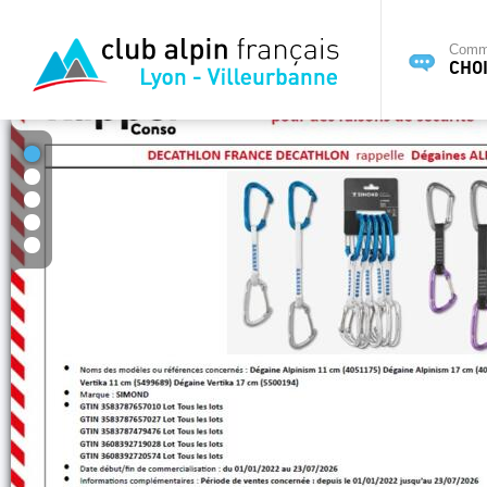
Commi
CHOI
1
2
3
4
5