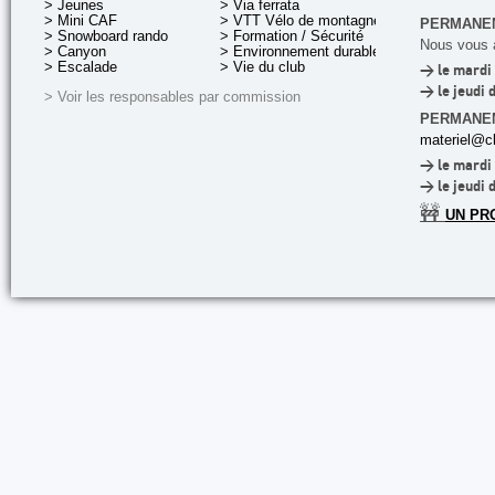
> Jeunes
> Via ferrata
> Mini CAF
> VTT Vélo de montagne
PERMANEN
> Snowboard rando
> Formation / Sécurité
Nous vous a
> Canyon
> Environnement durable
> Escalade
> Vie du club
> le mardi 
> le jeudi 
> Voir les responsables par commission
PERMANE
materiel@cl
> le mardi 
> le jeudi 
🚧
UN PR