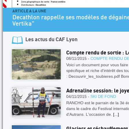
ARTICLE A LA UNE
Decathlon rappelle ses modèles de dégaine
Vertika"
Les actus du
CAF Lyon
Compte rendu de sortie : L
08/11/2015 -
COMPTE RENDU DE
Voici un document pour vous faire
spécifique et riche d'intérêt des to
: Decouvrir_les_toubieres.pdf Bon
Adrenaline session: le joy
04/11/2015 -
SKI DE FOND
RANCHO est le parrain de la 3è éd
dans le cadre du Festival internat
d'Autrans. L'occasion de.
[...]
Glaciers et réchauffement