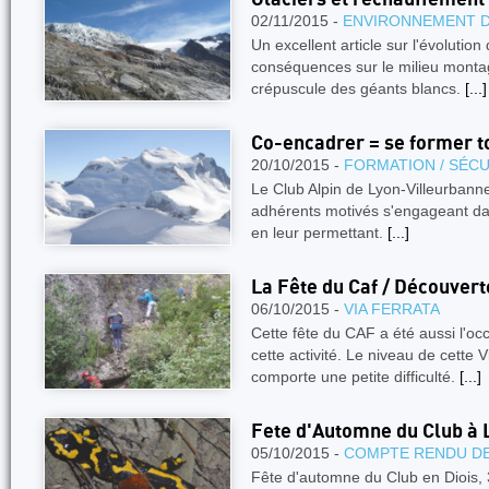
02/11/2015 -
ENVIRONNEMENT 
Un excellent article sur l'évolution
conséquences sur le milieu montag
crépuscule des géants blancs.
[...]
Co-encadrer = se former t
20/10/2015 -
FORMATION / SÉCU
Le Club Alpin de Lyon-Villeurbanne
adhérents motivés s'engageant d
en leur permettant.
[...]
La Fête du Caf / Découvert
06/10/2015 -
VIA FERRATA
Cette fête du CAF a été aussi l'oc
cette activité. Le niveau de cette 
comporte une petite difficulté.
[...]
Fete d'Automne du Club à L
05/10/2015 -
COMPTE RENDU DE
Fête d'automne du Club en Diois, 