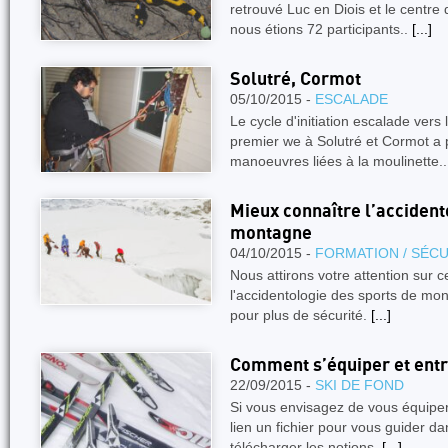
retrouvé Luc en Diois et le centre 
nous étions 72 participants..
[...]
Solutré, Cormot
05/10/2015 -
ESCALADE
Le cycle d'initiation escalade vers 
premier we à Solutré et Cormot a p
manoeuvres liées à la moulinette.
Mieux connaître l’accident
montagne
04/10/2015 -
FORMATION / SÉCU
Nous attirons votre attention sur ce
l'accidentologie des sports de mon
pour plus de sécurité.
[...]
Comment s’équiper et entr
22/09/2015 -
SKI DE FOND
Si vous envisagez de vous équiper
lien un fichier pour vous guider da
télécharger les notions.
[...]