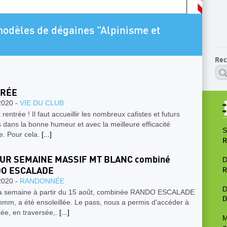
ARTICLE A LA UNE
sme et
Programme Escalade SAE 202
Rec
RÉE
2020 -
VIE DU CLUB
a rentrée ! Il faut accueillir les nombreux cafistes et futurs
s dans la bonne humeur et avec la meilleure efficacité
S
e. Pour cela.
[...]
R
UR SEMAINE MASSIF MT BLANC combiné
D
O ESCALADE
R
2020 -
RANDONNÉE
D
la semaine à partir du 15 août, combinée RANDO ESCALADE
D
mm, a été ensoleillée. Le pass, nous a permis d'accéder à
ée, en traversée,.
[...]
M