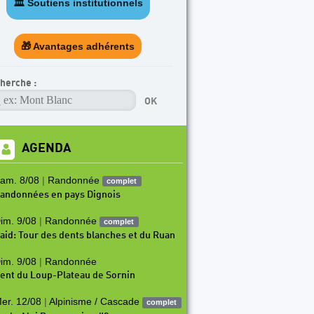
🏛️ Soutiens institutionnels
ARTICLE 
6-2027 Jeunes
Progra
🎁 Avantages adhérents
herche :
AGENDA
am. 8/08
|
Randonnée
complet
andonnées en pays Dignois
im. 9/08
|
Randonnée
complet
aid: Tour des dents blanches et du Ruan
im. 9/08
|
Randonnée
ent du Loup-Plateau de Sornin
er. 12/08
|
Alpinisme / Cascade
complet