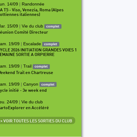
un. 14/09
|
Randonnée
A T5 - Viso, Venezia, Roma (Alpes
ottiennes italiennes)
ar. 15/09
|
Vie du club
complet
éunion Comité Directeur
am. 19/09
|
Escalade
complet
YCLE 2026 INITIATION GRANDES VOIES 1
EMAINE SORTIE A ORPIERRE
am. 19/09
|
Trail
complet
eekend Trail en Chartreuse
am. 19/09
|
Canyon
complet
ycle initié - 3e week end
eu. 24/09
|
Vie du club
artoExplorer en Accéléré
> VOIR TOUTES LES SORTIES DU CLUB