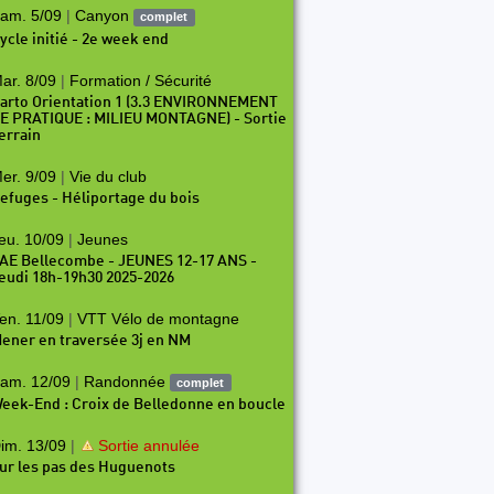
am. 5/09
|
Canyon
complet
ycle initié - 2e week end
ar. 8/09
|
Formation / Sécurité
arto Orientation 1 (3.3 ENVIRONNEMENT
E PRATIQUE : MILIEU MONTAGNE) - Sortie
errain
er. 9/09
|
Vie du club
efuges - Héliportage du bois
eu. 10/09
|
Jeunes
AE Bellecombe - JEUNES 12-17 ANS -
eudi 18h-19h30 2025-2026
en. 11/09
|
VTT Vélo de montagne
ener en traversée 3j en NM
am. 12/09
|
Randonnée
complet
eek-End : Croix de Belledonne en boucle
im. 13/09
|
Sortie annulée
ur les pas des Huguenots