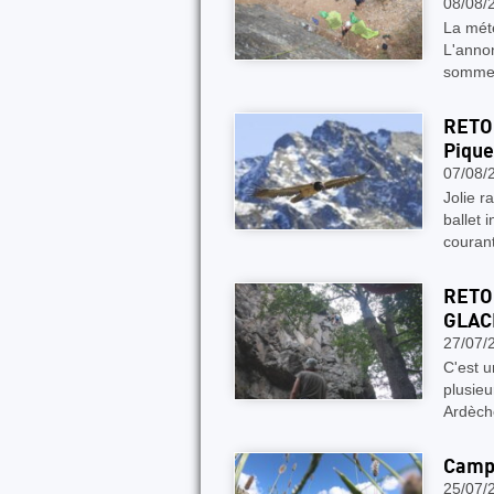
08/08/
La mété
L'annon
sommes
RETOU
Pique
07/08/
Jolie r
ballet 
courant
RETO
GLAC
27/07/
C'est u
plusieu
Ardèch
Camp 
25/07/