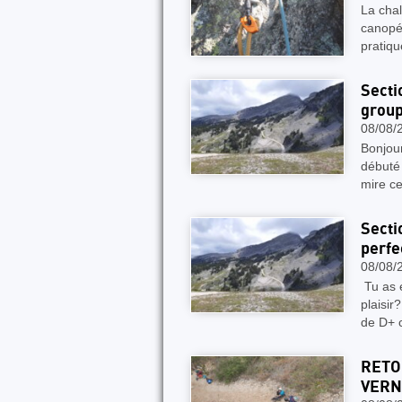
La chal
canopée
pratiqu
Secti
group
08/08/
Bonjour
débuté 
mire c
Secti
perfe
08/08/
Tu as e
plaisir
de D+ c
RETO
VERN