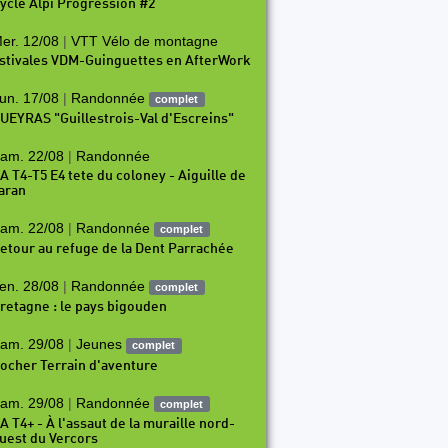
ycle Alpi Progression #2
er. 12/08
|
VTT Vélo de montagne
stivales VDM-Guinguettes en AfterWork
un. 17/08
|
Randonnée
complet
UEYRAS "Guillestrois-Val d'Escreins"
am. 22/08
|
Randonnée
A T4-T5 E4 tete du coloney - Aiguille de
aran
am. 22/08
|
Randonnée
complet
etour au refuge de la Dent Parrachée
en. 28/08
|
Randonnée
complet
retagne : le pays bigouden
am. 29/08
|
Jeunes
complet
ocher Terrain d'aventure
am. 29/08
|
Randonnée
complet
A T4+ - À l'assaut de la muraille nord-
uest du Vercors