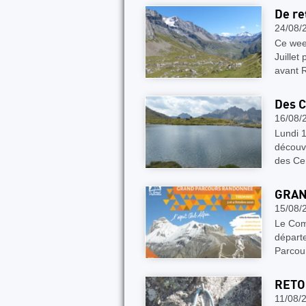
De re
24/08/
Ce week
Juille
avant 
Des C
16/08/
Lundi 1
découve
des Ce
GRAN
15/08/
Le Com
départe
Parcour
RETO
11/08/