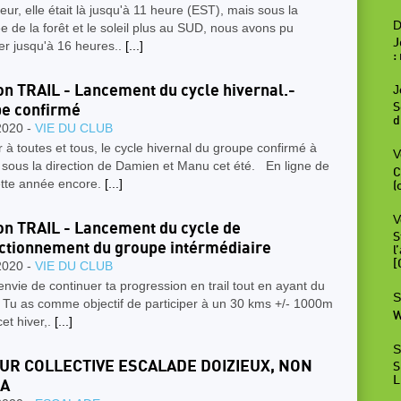
eur, elle était là jusqu'à 11 heure (EST), mais sous la
D
 de la forêt et le soleil plus au SUD, nous avons pu
J
er jusqu'à 16 heures..
[...]
:
J
on TRAIL - Lancement du cycle hivernal.-
S
e confirmé
d
2020 -
VIE DU CLUB
 à toutes et tous, le cycle hivernal du groupe confirmé à
V
sous la direction de Damien et Manu cet été. En ligne de
C
ette année encore.
[...]
(
V
on TRAIL - Lancement du cycle de
S
ctionnement du groupe intérmédiaire
l
[
2020 -
VIE DU CLUB
nvie de continuer ta progression en trail tout en ayant du
S
? Tu as comme objectif de participer à un 30 kms +/- 1000m
W
et hiver,.
[...]
S
UR COLLECTIVE ESCALADE DOIZIEUX, NON
S
L
A