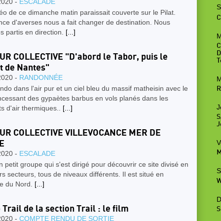
2020 -
ESCALADE
S
o de ce dimanche matin paraissait couverte sur le Pilat.
C
ce d'averses nous a fait changer de destination. Nous
 partis en direction.
[...]
M
C
D
R COLLECTIVE "D'abord le Tabor, puis le
T
t de Nantes"
2020 -
RANDONNÉE
M
ando dans l'air pur et un ciel bleu du massif matheisin avec le
R
incessant des gypaètes barbus en vols planés dans les
J
s d'air thermiques..
[...]
S
J
UR COLLECTIVE VILLEVOCANCE MER DE
V
E
M
2020 -
ESCALADE
n petit groupe qui s'est dirigé pour découvrir ce site divisé en
S
rs secteurs, tous de niveaux différents. Il est situé en
W
e du Nord.
[...]
D
Trail de la section Trail : le film
S
2020 -
COMPTE RENDU DE SORTIE