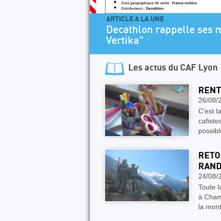
E A LA UNE
hlon rappelle ses modèles de dégaines "Alpini
ka"
Les actus du
CAF Lyon
RENT
26/08/
C'est l
cafiste
possibl
RETO
RAND
24/08/
Toute 
à Cham
la mont