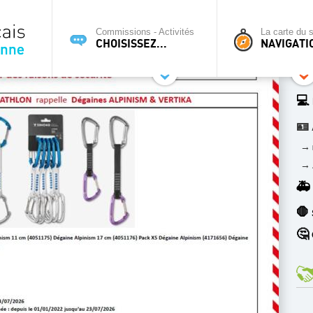
Commissions - Activités
La carte du s
CHOISISSEZ...
NAVIGATI
💻
🪪
→
→
🚑
🛑
🤔