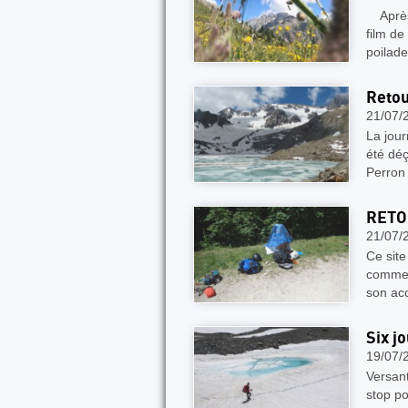
Après u
film de
poilade
Retou
21/07/
La jour
été déç
Perron
RETO
21/07/
Ce site
commenc
son acc
Six j
19/07/
Versant
stop po