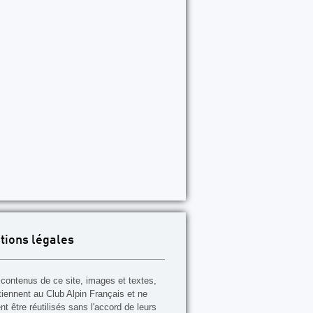
P89
P90
P91
P92
P93
P94
P95
P96
P97
tions légales
contenus de ce site, images et textes,
tiennent au Club Alpin Français et ne
t être réutilisés sans l'accord de leurs