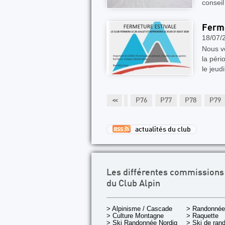
conseil
Ferme
18/07/
Nous v
la péri
le jeud
P71
P72
P73
P74
P75
<<
P76
P77
P78
P79
actualités du club
Les différentes commissions
du Club Alpin
> Alpinisme / Cascade
> Randonnée
> Culture Montagne
> Raquette
> Ski Randonnée Nordique
> Ski de ran