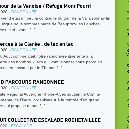
C
tour de la Vanoise / Refuge Mont Pourri
M
2020 -
RANDONNÉE
E
-end était un peu la continuité du tour de la Vallaisonnay fin
t puisque nous sommes partis de Beaupraz/Les Lanches
L
Rosuel et avons.
[...]
Q
erces à la Clarée : de lac en lac
S
2020 -
RANDONNÉE
R
V
0 Août commençait notre randonnée itinérante à la
rte des nombreux lacs qui vont jalonner notre parcours,
S
rces en passant par le Thabor.
[...]
R
D PARCOURS RANDONNEE
V
2020 -
RANDONNÉE
B
ité Régional Auvergne Rhône-Alpes soutient le Comité
S
mental de l’Isère, organisateur à la rentrée d'un grand
R
s qui propose à tout.
[...]
S
UR COLLECTIVE ESCALADE ROCHETAILLEE
R
2020 -
ESCALADE
o