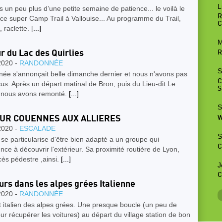
L
n peu plus d’une petite semaine de patience... le voilà le
R
 ce super Camp Trail à Vallouise... Au programme du Trail,
C
, raclette.
[...]
M
r du Lac des Quirlies
R
2020 -
RANDONNÉE
S
née s'annonçait belle dimanche dernier et nous n'avons pas
C
us. Après un départ matinal de Bron, puis du Lieu-dit Le
S
 nous avons remonté.
[...]
S
UR COUENNES AUX ALLIERES
W
2020 -
ESCALADE
S
 se particularise d'être bien adapté a un groupe qui
C
e à découvrir l'extérieur. Sa proximité routière de Lyon,
ès pédestre ,ainsi.
[...]
J
C
ours dans les alpes grées Italienne
2020 -
RANDONNÉE
 italien des alpes grées. Une presque boucle (un peu de
ur récupérer les voitures) au départ du village station de bon