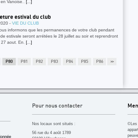
 en Vanoise..
[...]
ture estival du club
2020 -
VIE DU CLUB
ous informons que les permanences de votre club pendant
ode estivale seront arrétées le 28 juillet au soir et reprendront
i 27 aout. En.
[...]
P80
P81
P82
P83
P84
P85
P86
>>
P87
P88
Pour nous contacter
Men
Nos locaux sont situés :
©Les 
appar
56 rue du 4 août 1789
peuven
donnée