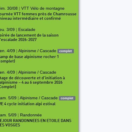
im. 30/08
|
VTT Vélo de montagne
ournée VTT femmes près de Chamrousse
 niveau intermédiaire et confirmé
eu. 3/09
|
Escalade
oirée de lancement de la saison
'escalade 2026-2027
en. 4/09
|
Alpinisme / Cascade
complet
amp de base alpinisme rocher 1
complet)
en. 4/09
|
Alpinisme / Cascade
tage de découverte et d’initiation à
’alpinisme – 4 au 6 septembre 2026
Complet]
am. 5/09
|
Alpinisme / Cascade
complet
E 4 cycle initiation alpi estival
am. 5/09
|
Randonnée
EJOUR RANDONNEES EN ETOILE DANS
ES VOSGES