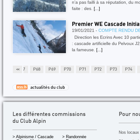
n’a pas failli à sa réputation, du mo
faite : des.
[...]
Premier WE Cascade Initia
19/01/2021 -
COMPTE RENDU DE
Direction les Ecrins Avec 10 partic
: cascade artificielle du Pelvoux 
la fameuse.
[...]
P66
<<
P67
P68
P69
P70
P71
P72
P73
P74
actualités du club
Les différentes commissions
Pour no
du Club Alpin
Nos locaux 
> Alpinisme / Cascade
> Randonnée