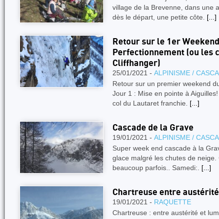
village de la Brevenne, dans une
dès le départ, une petite côte.
[...]
Retour sur le 1er Weeken
Perfectionnement (ou les 
Cliffhanger)
25/01/2021 -
ALPINISME / CASC
Retour sur un premier weekend du
Jour 1 : Mise en pointe à Aiguille
col du Lautaret franchie.
[...]
Cascade de la Grave
19/01/2021 -
ALPINISME / CASC
Super week end cascade à la Grav
glace malgré les chutes de neige. 
beaucoup parfois.. Samedi:.
[...]
Chartreuse entre austérité
19/01/2021 -
RAQUETTE
Chartreuse : entre austérité et lu