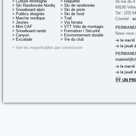
> Culture Montagne
> Raquette
56 rue du 4
> Ski Randonnée Nordique
> Ski de randonnée
69100 Ville
> Snowboard alpin
> Ski de piste
Tel : (33) 0
> Publics éloignés
> Ski de fond
> Marche nordique
> Trail
Courriel :
ac
> Jeunes
> Via ferrata
> Mini CAF
> VTT Vélo de montagne
PERMANEN
> Snowboard rando
> Formation / Sécurité
Nous vous a
> Canyon
> Environnement durable
> Escalade
> Vie du club
> le mardi 
> le jeudi 
> Voir les responsables par commission
PERMANE
materiel@cl
> le mardi 
> le jeudi 
🚧
UN PR