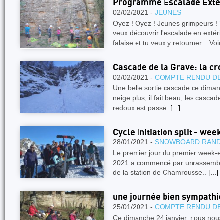
Programme Escalade Extéri
02/02/2021 -
JEUNES
Oyez ! Oyez ! Jeunes grimpeurs ! 
veux découvrir l'escalade en extér
falaise et tu veux y retourner... Voi
Cascade de la Grave: la cr
02/02/2021 -
COMPTE RENDU DE
Une belle sortie cascade ce diman
neige plus, il fait beau, les casca
redoux est passé.
[...]
Cycle initiation split - we
28/01/2021 -
SNOWBOARD RAN
Le premier jour du premier week-en
2021 a commencé par unrassembl
de la station de Chamrousse..
[...]
une journée bien sympathi
25/01/2021 -
COMPTE RENDU DE
Ce dimanche 24 janvier, nous nou