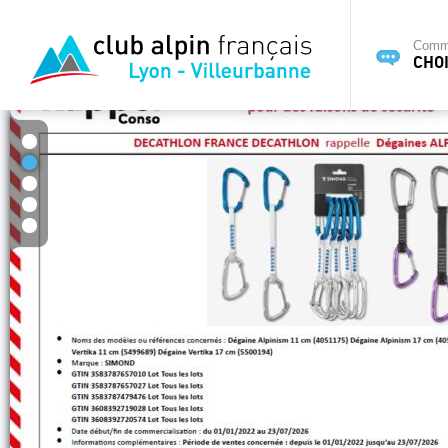
Commi
CHOI
1
2
3
4
5