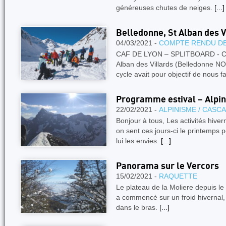
généreuses chutes de neiges.
[...]
Belledonne, St Alban des V
04/03/2021 -
COMPTE RENDU DE
CAF DE LYON – SPLITBOARD - Cy
Alban des Villards (Belledonne 
cycle avait pour objectif de nous fa
Programme estival – Alpin
22/02/2021 -
ALPINISME / CASC
Bonjour à tous, Les activités hive
on sent ces jours-ci le printemps p
lui les envies.
[...]
Panorama sur le Vercors
15/02/2021 -
RAQUETTE
Le plateau de la Moliere depuis le 
a commencé sur un froid hivernal, vi
dans le bras.
[...]