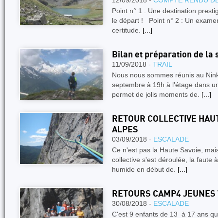
12/09/2018 -
COMPTE RENDU DE
Point n° 1 : Une destination prest
le départ ! Point n° 2 : Un examen 
certitude.
[...]
Bilan et préparation de la 
11/09/2018 -
TRAIL
Nous nous sommes réunis au Ninkas
septembre à 19h à l'étage dans une
permet de jolis moments de.
[...]
RETOUR COLLECTIVE HAUT
ALPES
03/09/2018 -
ESCALADE
Ce n'est pas la Haute Savoie, mai
collective s'est déroulée, la faute
humide en début de.
[...]
RETOURS CAMP4 JEUNES 
30/08/2018 -
ESCALADE
C'est 9 enfants de 13 à 17 ans qu