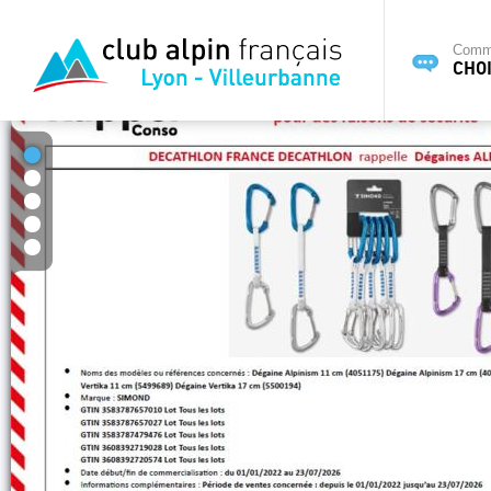
Commi
CHOI
1
2
3
4
5