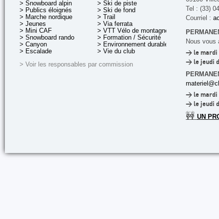
> Snowboard alpin
> Ski de piste
Tel : (33) 0
> Publics éloignés
> Ski de fond
> Marche nordique
> Trail
Courriel :
ac
> Jeunes
> Via ferrata
> Mini CAF
> VTT Vélo de montagne
PERMANEN
> Snowboard rando
> Formation / Sécurité
Nous vous a
> Canyon
> Environnement durable
> Escalade
> Vie du club
> le mardi 
> le jeudi 
> Voir les responsables par commission
PERMANE
materiel@cl
> le mardi 
> le jeudi 
🚧
UN PR