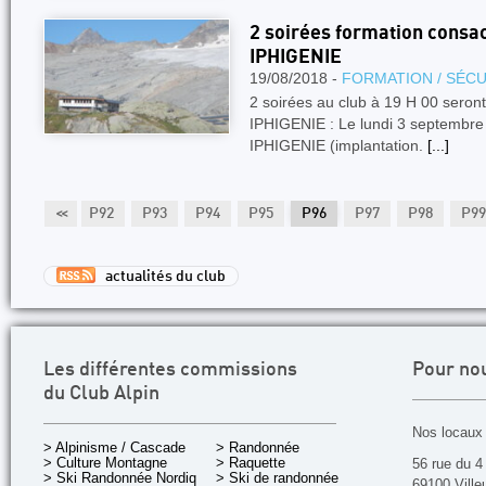
2 soirées formation consac
IPHIGENIE
19/08/2018 -
FORMATION / SÉCU
2 soirées au club à 19 H 00 seront
IPHIGENIE : Le lundi 3 septembre 
IPHIGENIE (implantation.
[...]
0
P91
<<
P92
P93
P94
P95
P96
P97
P98
P99
actualités du club
Les différentes commissions
Pour no
du Club Alpin
Nos locaux 
> Alpinisme / Cascade
> Randonnée
> Culture Montagne
> Raquette
56 rue du 4
> Ski Randonnée Nordique
> Ski de randonnée
69100 Ville