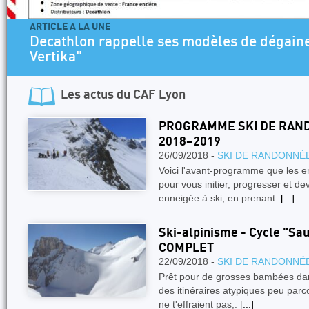
ARTICLE A LA UNE
Decathlon rappelle ses modèles de dégaine
Vertika"
Les actus du
CAF Lyon
PROGRAMME SKI DE RAND
2018–2019
26/09/2018 -
SKI DE RANDONNÉ
Voici l'avant-programme que les 
pour vous initier, progresser et 
enneigée à ski, en prenant.
[...]
Ski-alpinisme - Cycle "Sa
COMPLET
22/09/2018 -
SKI DE RANDONNÉ
Prêt pour de grosses bambées dan
des itinéraires atypiques peu par
ne t'effraient pas,.
[...]