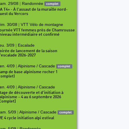
am. 29/08
|
Randonnée
complet
A T4+ - À l'assaut de la muraille nord-
uest du Vercors
im. 30/08
|
VTT Vélo de montagne
ournée VTT femmes près de Chamrousse
 niveau intermédiaire et confirmé
eu. 3/09
|
Escalade
oirée de lancement de la saison
'escalade 2026-2027
en. 4/09
|
Alpinisme / Cascade
complet
amp de base alpinisme rocher 1
complet)
en. 4/09
|
Alpinisme / Cascade
tage de découverte et d’initiation à
’alpinisme – 4 au 6 septembre 2026
Complet]
am. 5/09
|
Alpinisme / Cascade
complet
E 4 cycle initiation alpi estival
am. 5/09
|
Randonnée