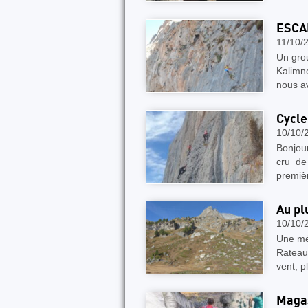
ESCA
11/10/
Un grou
Kalimn
nous av
Cycle
10/10/
Bonjou
cru de 
premièr
Au pl
10/10/
Une mé
Rateau
vent, p
Magas