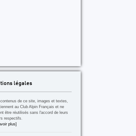
P112
P113
P114
P115
P116
P117
P118
tions légales
contenus de ce site, images et textes,
tiennent au Club Alpin Français et ne
t être réutilisés sans l'accord de leurs
rs respectifs.
voir plus]