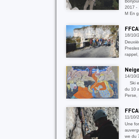
Bonjou
2017 -
M En g
FFCA
18/10/
Deuxièm
Presles
rappel
Neige
14/10/
Ski et 
du 10 a
Perse, 
FFCA
11/10/
Une for
auvergn
we du 7