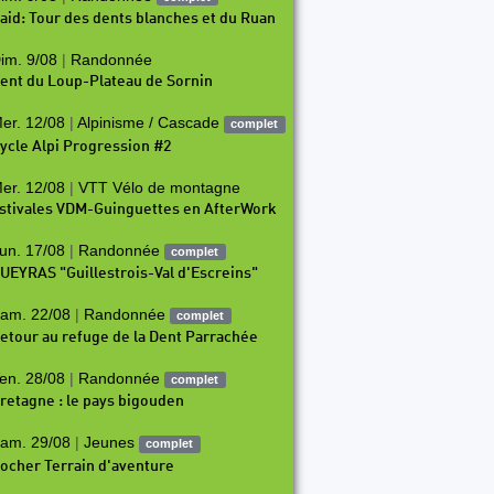
aid: Tour des dents blanches et du Ruan
im. 9/08
|
Randonnée
ent du Loup-Plateau de Sornin
er. 12/08
|
Alpinisme / Cascade
complet
ycle Alpi Progression #2
er. 12/08
|
VTT Vélo de montagne
stivales VDM-Guinguettes en AfterWork
un. 17/08
|
Randonnée
complet
UEYRAS "Guillestrois-Val d'Escreins"
am. 22/08
|
Randonnée
complet
etour au refuge de la Dent Parrachée
en. 28/08
|
Randonnée
complet
retagne : le pays bigouden
am. 29/08
|
Jeunes
complet
ocher Terrain d'aventure