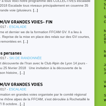
r à tous Voici notre programme des COLLECTIVES escalade
S
 2018 Escalade tous niveaux principalement en couenne 35
L
rande voie (plusieurs.
[...]
S
M/UV GRANDES VOIES- FIN
C
2017 -
ESCALADE
M
e et dernier we de la formation FFCAM GV. Il a lieu à
C
. Reprise de la mise en place des relais sur des GV courtes,
D
, remontées en.
[...]
T
M
s persanes
R
2017 -
SKI DE RANDONNÉE
découverte de l'Iran avec le Club Alpin de Lyon 14 jours -
J
u 25 février 2018 Une invitation à la découverte de la
S
son histoire,.
[...]
J
V
M/UV GRANDES VOIES
M
2017 -
ESCALADE
mation en grandes voies organisée par le comité régional
S
e rhône alpes de la FFCAM, s'est déroulée à Rochetaillé le
W
/ 8 octobre..
[...]