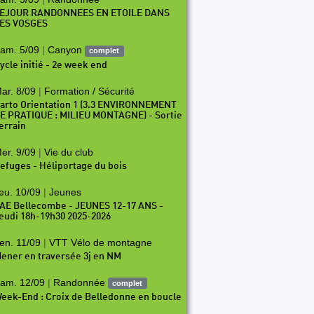
EJOUR RANDONNEES EN ETOILE DANS
ES VOSGES
am. 5/09
|
Canyon
complet
ycle initié - 2e week end
ar. 8/09
|
Formation / Sécurité
arto Orientation 1 (3.3 ENVIRONNEMENT
E PRATIQUE : MILIEU MONTAGNE) - Sortie
errain
er. 9/09
|
Vie du club
efuges - Héliportage du bois
eu. 10/09
|
Jeunes
AE Bellecombe - JEUNES 12-17 ANS -
eudi 18h-19h30 2025-2026
en. 11/09
|
VTT Vélo de montagne
ener en traversée 3j en NM
am. 12/09
|
Randonnée
complet
eek-End : Croix de Belledonne en boucle