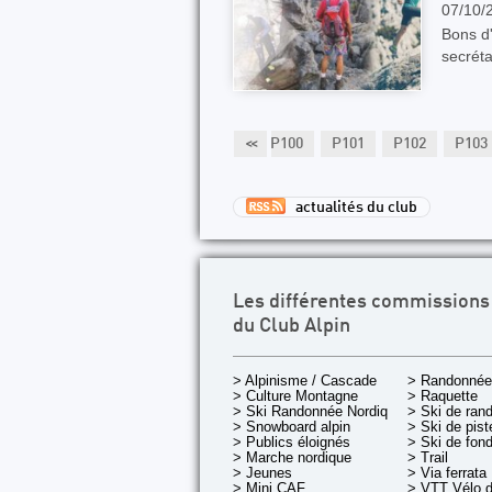
07/10/
Bons d
secréta
P95
P96
P97
P98
P99
<<
P100
P101
P102
P103
actualités du club
Les différentes commissions
du Club Alpin
> Alpinisme / Cascade
> Randonnée
> Culture Montagne
> Raquette
> Ski Randonnée Nordique
> Ski de ran
> Snowboard alpin
> Ski de pist
> Publics éloignés
> Ski de fon
> Marche nordique
> Trail
> Jeunes
> Via ferrata
> Mini CAF
> VTT Vélo 