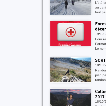
L'été e
au cani
faut p
Forma
déce
19/10/
Pour r
Format
Le nom
SORT
18/10/
Randonn
pied pa
randon
Colle
2017
18/10/