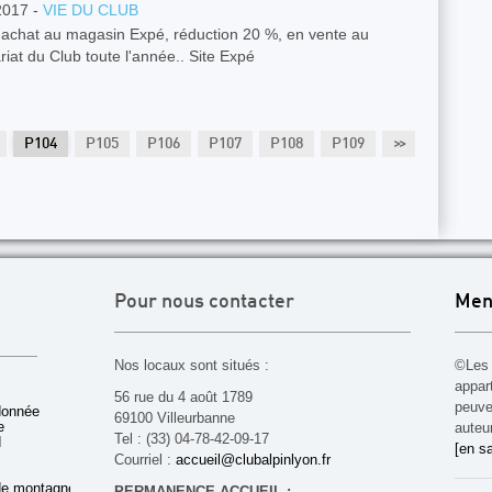
2017 -
VIE DU CLUB
'achat au magasin Expé, réduction 20 %, en vente au
riat du Club toute l'année.. Site Expé
P104
P105
P106
P107
P108
P109
>>
P110
P111
Pour nous contacter
Men
Nos locaux sont situés :
©Les 
appar
56 rue du 4 août 1789
peuven
donnée
69100 Villeurbanne
e
auteu
Tel : (33) 04-78-42-09-17
d
[en sa
Courriel :
accueil@clubalpinlyon.fr
de montagne
PERMANENCE ACCUEIL :