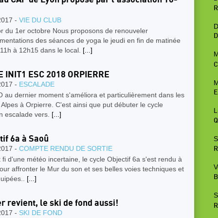
R
2017 -
VIE DU CLUB
D
ior du 1er octobre Nous proposons de renouveler
D
imentations des séances de yoga le jeudi en fin de matinée
 11h à 12h15 dans le local.
[...]
M
C
E INIT1 ESC 2018 ORPIERRE
M
2017 -
ESCALADE
E
 au dernier moment s'améliora et particulièrement dans les
Alpes à Orpierre. C'est ainsi que put débuter le cycle
L
ion escalade vers.
[...]
Q
tif 6a à Saoû
S
2017 -
COMPTE RENDU DE SORTIE
R
 fi d'une météo incertaine, le cycle Objectif 6a s'est rendu à
V
ur affronter le Mur du son et ses belles voies techniques et
B
quipées..
[...]
S
r revient, le ski de fond aussi!
R
2017 -
SKI DE FOND