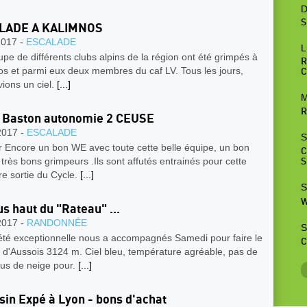
D
S
LADE A KALIMNOS
2017 -
ESCALADE
L
pe de différents clubs alpins de la région ont été grimpés à
R
os et parmi eux deux membres du caf LV. Tous les jours,
C
ions un ciel.
[...]
M
R
 Baston autonomie 2 CEUSE
2017 -
ESCALADE
S
r Encore un bon WE avec toute cette belle équipe, un bon
C
très bons grimpeurs .Ils sont affutés entrainés pour cette
S
e sortie du Cycle.
[...]
S
W
us haut du "Rateau" ...
2017 -
RANDONNÉE
S
té exceptionnelle nous a accompagnés Samedi pour faire le
C
 d'Aussois 3124 m. Ciel bleu, température agréable, pas de
lus de neige pour.
[...]
in Expé à Lyon - bons d'achat