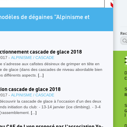
ARTICLE A LA
de dégaines "Alpinisme et
Programm
Rec
ctionnement cascade de glace 2018
2017 -
ALPINISME / CASCADE
e s'adresse aux cafistes désireux de grimper en tête en
e de glace (dans des cascades de niveau abordable bien
D
es différents aspects.
[...]
C
ation cascade de glace 2018
S
2017 -
ALPINISME / CASCADE
R
écouvrir la cascade de glace à l'occasion d'un des deux
S
ds initiation du club: - 13-14 janvier (ice climbing). - 3-4
G
r (rassemblement.
[...]
)
D
au CAF de Lyon proposé par l'association Yo-