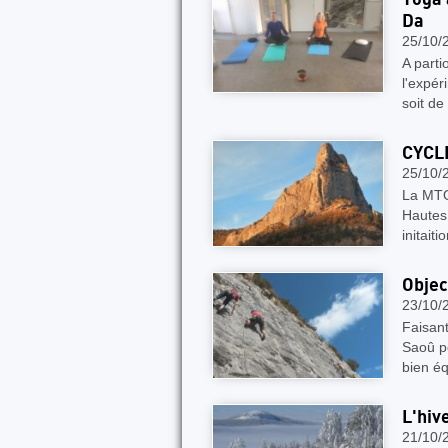
Da
25/10/
A part
l'expér
soit de
CYCL
25/10/
La MTO
Hautes 
initait
Objec
23/10/
Faisant
Saoû po
bien é
L'hive
21/10/