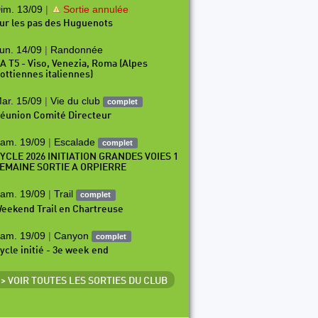
im. 13/09
|
Sortie annulée
ur les pas des Huguenots
un. 14/09
|
Randonnée
A T5 - Viso, Venezia, Roma (Alpes
ottiennes italiennes)
ar. 15/09
|
Vie du club
complet
éunion Comité Directeur
am. 19/09
|
Escalade
complet
YCLE 2026 INITIATION GRANDES VOIES 1
EMAINE SORTIE A ORPIERRE
am. 19/09
|
Trail
complet
eekend Trail en Chartreuse
am. 19/09
|
Canyon
complet
ycle initié - 3e week end
> VOIR TOUTES LES SORTIES DU CLUB