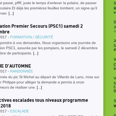
st passé, pffff, juste le temps d'enlever la polaire, de passer
S
culaire.Et déjà les premières feuilles tombent, un signe qu'il
R
o
enser.
[...]
D
tion Premier Secours (PSC1) samedi 2
J
:
mbre
2017 -
FORMATION / SÉCURITÉ
J
épondre à vos demandes, Nous organisons une journée de
S
ion PSC1, assurée par les pompiers, le samedi 2 décembre
d
bre de participants.
[...]
V
C
IE D'AUTOMNE
(
2017 -
RANDONNÉE
ée du pic St Michel au départ de Villards de Lans, mise sur
V
r Philippe pour alléger la demande a permis à onze
S
neurs de réaliser une.
[...]
l
[
ctives escalades tous niveaux programme
S
-2018
W
2017 -
ESCALADE
S