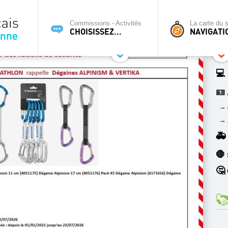
Commissions - Activités
La carte du s
CHOISISSEZ...
NAVIGATI
💻
🪪
→
→
🚑
🛑
🤔