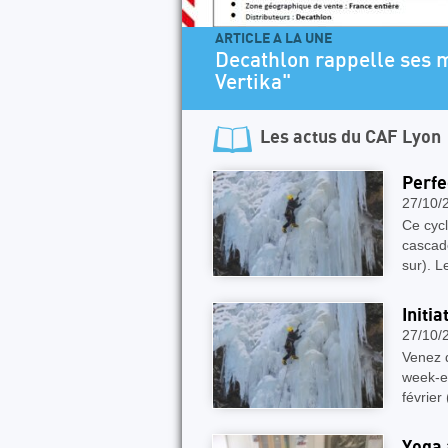
ARTICLE A LA UNE
Decathlon rappelle ses modèles 
Vertika"
Les actus du
CAF Lyon
Perfe
27/10/
Ce cycl
cascad
sur). L
Initi
27/10/
Venez d
week-en
févrie
Yoga 