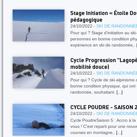
Stage Initiation « Étoile D
pédagogique
24/10/2022 -
SKI DE RANDONNÉ
Pour qui ? Stage d’initiation au sk
personnes en bonne condition phy
expérience en ski de randonnée,.
Cycle Progression "Lagopèd
mobilité douce)
24/10/2022 -
SKI DE RANDONNÉ
Pour qui ? Cycle de ski-alpinisme
bonne condition physique, qui ont d
randonnée, souhaitant.
[...]
CYCLE POUDRE - SAISON 
24/10/2022 -
SKI DE RANDONNÉ
Cycle PoudreSaison 5 : Accro à la 
vous ! C'est reparti pour une nouve
courses en montagne,.
[...]