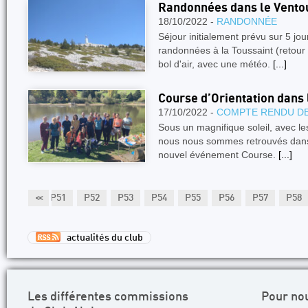
Randonnées dans le Ventou
18/10/2022 -
RANDONNÉE
Séjour initialement prévu sur 5 jo
randonnées à la Toussaint (retour 
bol d'air, avec une météo.
[...]
Course d’Orientation dans
17/10/2022 -
COMPTE RENDU DE
Sous un magnifique soleil, avec le
nous nous sommes retrouvés dans
nouvel événement Course.
[...]
P50
<<
P51
P52
P53
P54
P55
P56
P57
P58
actualités du club
Les différentes commissions
Pour no