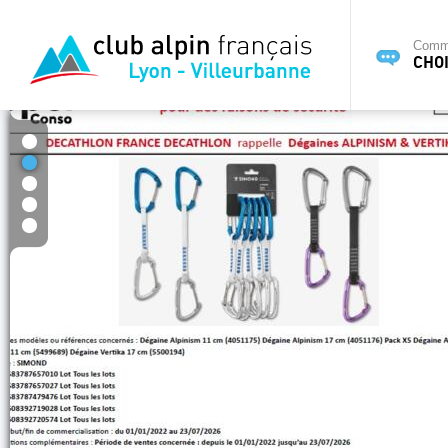
Commi
CHOI
1
2
3
4
5