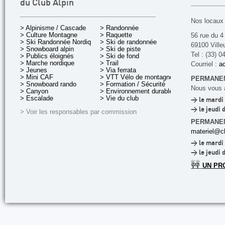
du Club Alpin
Nos locaux 
> Alpinisme / Cascade
> Randonnée
> Culture Montagne
> Raquette
56 rue du 4
> Ski Randonnée Nordique
> Ski de randonnée
69100 Ville
> Snowboard alpin
> Ski de piste
Tel : (33) 0
> Publics éloignés
> Ski de fond
> Marche nordique
> Trail
Courriel :
ac
> Jeunes
> Via ferrata
> Mini CAF
> VTT Vélo de montagne
PERMANEN
> Snowboard rando
> Formation / Sécurité
Nous vous a
> Canyon
> Environnement durable
> Escalade
> Vie du club
> le mardi 
> le jeudi 
> Voir les responsables par commission
PERMANE
materiel@cl
> le mardi 
> le jeudi 
🚧
UN PR