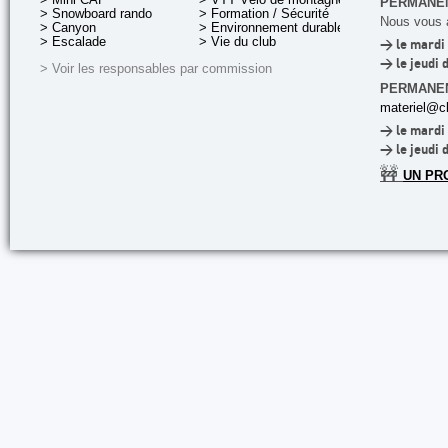
PERMANEN
> Snowboard rando
> Formation / Sécurité
Nous vous a
> Canyon
> Environnement durable
> Escalade
> Vie du club
> le mardi 
> le jeudi 
> Voir les responsables par commission
PERMANE
materiel@cl
> le mardi 
> le jeudi 
🚧
UN PR