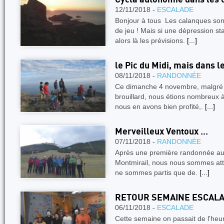
12/11/2018 -
ESCALADE
Bonjour à tous Les calanques sont
de jeu ! Mais si une dépression st
alors là les prévisions.
[...]
le Pic du Midi, mais dans le
08/11/2018 -
RANDONNÉE
Ce dimanche 4 novembre, malgré 
brouillard, nous étions nombreux à 
nous en avons bien profité,.
[...]
Merveilleux Ventoux ...
07/11/2018 -
RANDONNÉE
Après une première randonnée aut
Montmirail, nous nous sommes at
ne sommes partis que de.
[...]
RETOUR SEMAINE ESCALA
06/11/2018 -
ESCALADE
Cette semaine on passait de l'heure