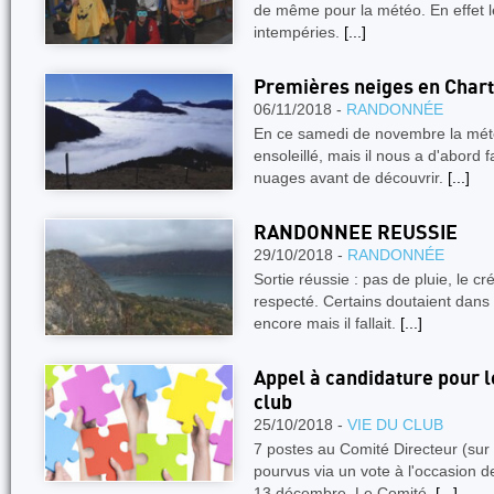
de même pour la météo. En effet l
intempéries.
[...]
Premières neiges en Char
06/11/2018 -
RANDONNÉE
En ce samedi de novembre la mété
ensoleillé, mais il nous a d'abord 
nuages avant de découvrir.
[...]
RANDONNEE REUSSIE
29/10/2018 -
RANDONNÉE
Sortie réussie : pas de pluie, le c
respecté. Certains doutaient dans l
encore mais il fallait.
[...]
Appel à candidature pour l
club
25/10/2018 -
VIE DU CLUB
7 postes au Comité Directeur (sur 1
pourvus via un vote à l'occasion 
13 décembre. Le Comité.
[...]