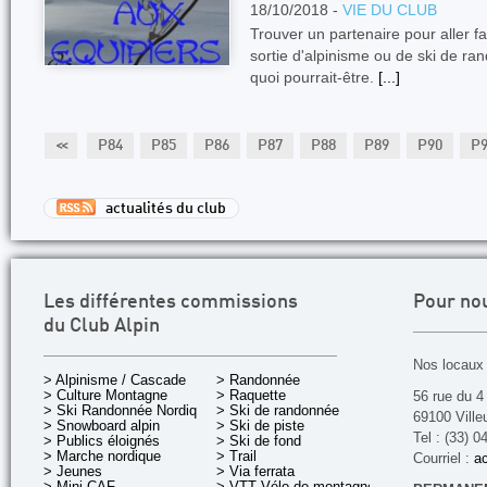
18/10/2018 -
VIE DU CLUB
Trouver un partenaire pour aller f
sortie d'alpinisme ou de ski de ra
quoi pourrait-être.
[...]
82
P83
<<
P84
P85
P86
P87
P88
P89
P90
P
actualités du club
Les différentes commissions
Pour no
du Club Alpin
Nos locaux 
> Alpinisme / Cascade
> Randonnée
> Culture Montagne
> Raquette
56 rue du 4
> Ski Randonnée Nordique
> Ski de randonnée
69100 Ville
> Snowboard alpin
> Ski de piste
Tel : (33) 0
> Publics éloignés
> Ski de fond
> Marche nordique
> Trail
Courriel :
ac
> Jeunes
> Via ferrata
> Mini CAF
> VTT Vélo de montagne