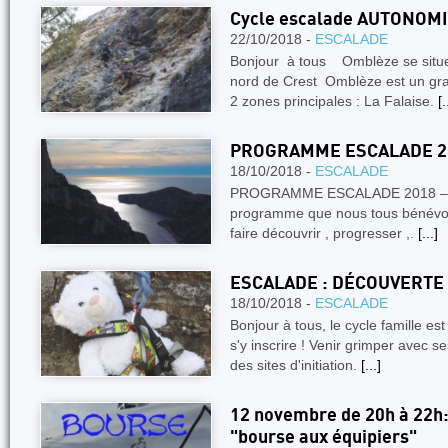
Cycle escalade AUTONOM
22/10/2018 -
ESCALADE
Bonjour à tous Omblèze se situ
nord de Crest Omblèze est un gran
2 zones principales : La Falaise.
[.
PROGRAMME ESCALADE 20
18/10/2018 -
ESCALADE
PROGRAMME ESCALADE 2018 – 201
programme que nous tous bénévol
faire découvrir , progresser ,.
[...]
ESCALADE : DÉCOUVERTE
18/10/2018 -
ESCALADE
Bonjour à tous, le cycle famille es
s'y inscrire ! Venir grimper avec s
des sites d'initiation.
[...]
12 novembre de 20h à 22h:
"bourse aux équipiers"