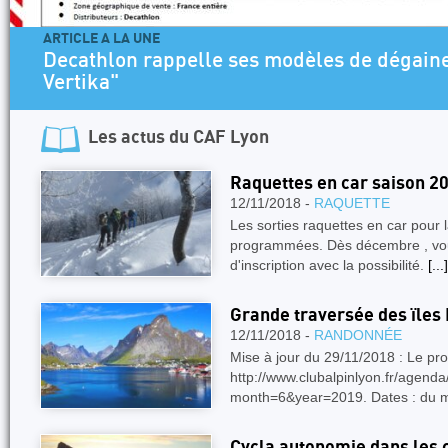
ARTICLE A LA UNE
Decathlon rappelle ses modèles de dégaine
Vertika"
Les actus du
CAF Lyon
Raquettes en car saison 2
12/11/2018 -
RAQUETTE
Les sorties raquettes en car pour 
programmées. Dès décembre , vous 
d'inscription avec la possibilité.
[...]
Grande traversée des ïles
12/11/2018 -
RANDONNÉE
Mise à jour du 29/11/2018 : Le progr
http://www.clubalpinlyon.fr/agend
month=6&year=2019. Dates : du 
Cycla autonomie dans les 