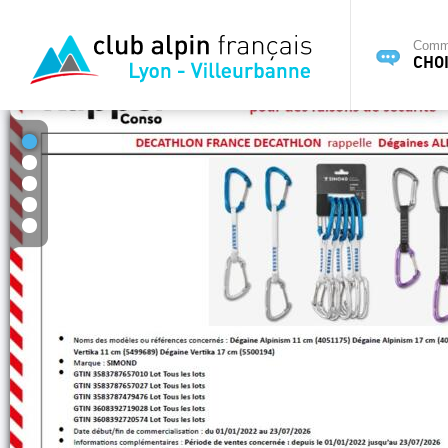
Commi
CHOI
1
2
3
4
5