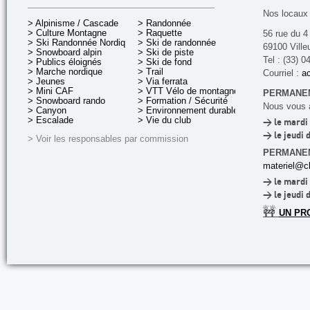
Nos locaux 
> Alpinisme / Cascade
> Randonnée
> Culture Montagne
> Raquette
56 rue du 4
> Ski Randonnée Nordique
> Ski de randonnée
69100 Ville
> Snowboard alpin
> Ski de piste
Tel : (33) 0
> Publics éloignés
> Ski de fond
> Marche nordique
> Trail
Courriel :
ac
> Jeunes
> Via ferrata
> Mini CAF
> VTT Vélo de montagne
PERMANEN
> Snowboard rando
> Formation / Sécurité
Nous vous a
> Canyon
> Environnement durable
> Escalade
> Vie du club
> le mardi 
> le jeudi 
> Voir les responsables par commission
PERMANE
materiel@cl
> le mardi 
> le jeudi 
🚧
UN PR