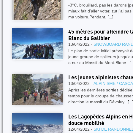
-3°C, brouillard, pas les darons [pare
mieux fait d'aller voter, zut j'ai pa
ma voiture.Pendant.
[...]
45 mètres pour atteindre l
Blanc du Galibier
13/04/2022 -
SNOWBOARD RAN
Le plan de sortie initial prévoyait d
jeune groupe de spliteurs jusqu
cœur du Massif du Mont-Blanc..
[..
Les jeunes alpinistes chau
13/04/2022 -
ALPINISME / CASC
Après les dernières sorties dédiées
temps pour le groupe de chausser
direction le massif du Dévoluy..
[...
Les Lagopèdes Alpins en Ha
douce mobilité
12/04/2022 -
SKI DE RANDONNÉ