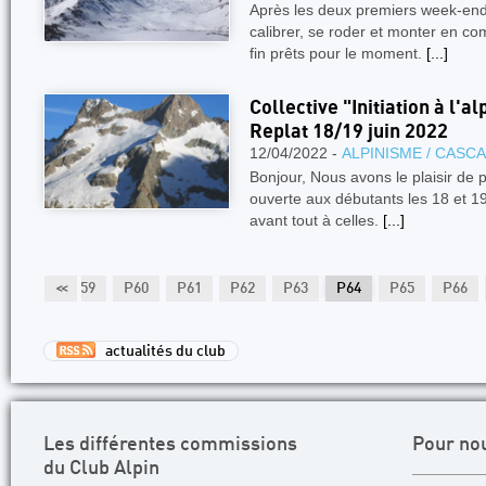
Après les deux premiers week-ends
calibrer, se roder et monter en c
fin prêts pour le moment.
[...]
Collective "Initiation à l'
Replat 18/19 juin 2022
12/04/2022 -
ALPINISME / CASC
Bonjour, Nous avons le plaisir de 
ouverte aux débutants les 18 et 19 
avant tout à celles.
[...]
P58
<<
P59
P60
P61
P62
P63
P64
P65
P66
actualités du club
Les différentes commissions
Pour no
du Club Alpin