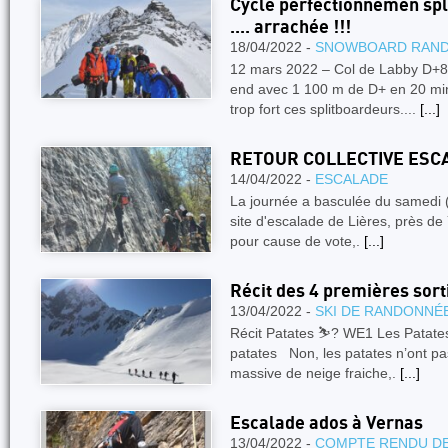
Cycle perfectionnemen spli
.... arrachée !!!
18/04/2022 -
SNOWBOARD RAN
12 mars 2022 – Col de Labby D+
end avec 1 100 m de D+ en 20 minu
trop fort ces splitboardeurs....
[...]
RETOUR COLLECTIVE ESC
14/04/2022 -
ESCALADE
La journée a basculée du samedi (
site d'escalade de Lières, près d
pour cause de vote,.
[...]
Récit des 4 premières sort
13/04/2022 -
SKI DE RANDONNÉ
Récit Patates ⛷? WE1 Les Patates 
patates Non, les patates n’ont pas
massive de neige fraiche,.
[...]
Escalade ados à Vernas
13/04/2022 -
COMPTE RENDU DE