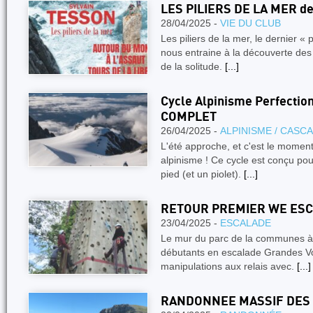
LES PILIERS DE LA MER de
28/04/2025 -
VIE DU CLUB
Les piliers de la mer, le dernier «
nous entraine à la découverte d
de la solitude.
[...]
Cycle Alpinisme Perfecti
COMPLET
26/04/2025 -
ALPINISME / CASC
L'été approche, et c'est le momen
alpinisme ! Ce cycle est conçu pou
pied (et un piolet).
[...]
RETOUR PREMIER WE ESC 
23/04/2025 -
ESCALADE
Le mur du parc de la communes à
débutants en escalade Grandes Voi
manipulations aux relais avec.
[...]
RANDONNEE MASSIF DES MO