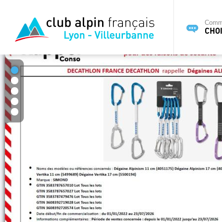
Commi
CHOI
1
2
3
4
5