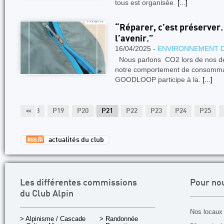
tous est organisée.
[...]
“Réparer, c’est préserver.
l’avenir.”
16/04/2025 -
ENVIRONNEMENT 
Nous parlons CO2 lors de nos d
notre comportement de consommati
GOODLOOP participe à la.
[...]
P17
<<
P18
P19
P20
P21
P22
P23
P24
P25
actualités du club
Les différentes commissions
Pour no
du Club Alpin
Nos locaux 
> Alpinisme / Cascade
> Randonnée