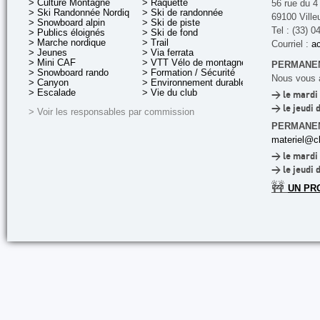
> Culture Montagne
> Raquette
56 rue du 4
> Ski Randonnée Nordique
> Ski de randonnée
69100 Ville
> Snowboard alpin
> Ski de piste
Tel : (33) 0
> Publics éloignés
> Ski de fond
> Marche nordique
> Trail
Courriel :
ac
> Jeunes
> Via ferrata
> Mini CAF
> VTT Vélo de montagne
PERMANEN
> Snowboard rando
> Formation / Sécurité
Nous vous a
> Canyon
> Environnement durable
> Escalade
> Vie du club
> le mardi 
> le jeudi 
> Voir les responsables par commission
PERMANE
materiel@cl
> le mardi 
> le jeudi 
🚧
UN PR