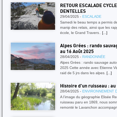
RETOUR ESCALADE CYCLE 
DENTELLES
29/04/2025 -
ESCALADE
Samedi le beau temps a permis de 
manip des relais, ainsi que les rap
école, le Grand Travers..
[...]
Alpes Grées : rando sauva
au 16 Août 2025
28/04/2025 -
RANDONNÉE
Alpes Grées : rando sauvage auto
2025 Cette année avec Etienne Vi
raid de 5 jrs dans les alpes.
[...]
Histoire d'un ruisseau : au
28/04/2025 -
ENVIRONNEMENT 
A l’image du géographie Elisée Rec
ruisseau paru en 1869, nous somme
remonté le Lavanchon accompag