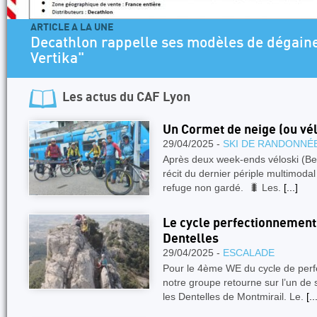
ARTICLE A LA UNE
Decathlon rappelle ses modèles de dégaines "A
Vertika"
Les actus du
CAF Lyon
Un Cormet de neige (ou vé
29/04/2025 -
SKI DE RANDONNÉ
Après deux week-ends véloski (Beau
récit du dernier périple multimoda
refuge non gardé. 🐛 Les.
[...]
Le cycle perfectionnement
Dentelles
29/04/2025 -
ESCALADE
Pour le 4ème WE du cycle de perf
notre groupe retourne sur l’un de 
les Dentelles de Montmirail. Le.
[..