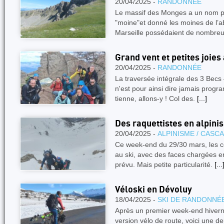
20/04/2025 -
RANDONNÉE
Le massif des Monges a un nom p
"moine"et donné les moines de l’a
Marseille possédaient de nombreu
Grand vent et petites joie
20/04/2025 -
RANDONNÉE
La traversée intégrale des 3 Becs
n'est pour ainsi dire jamais prog
tienne, allons-y ! Col des.
[...]
Des raquettistes en alpini
20/04/2025 -
ALPINISME / CASC
Ce week-end du 29/30 mars, les c
au ski, avec des faces chargées 
prévu. Mais petite particularité.
[...
Véloski en Dévoluy
18/04/2025 -
SKI DE RANDONNÉ
Après un premier week-end hiverna
version vélo de route, voici une 