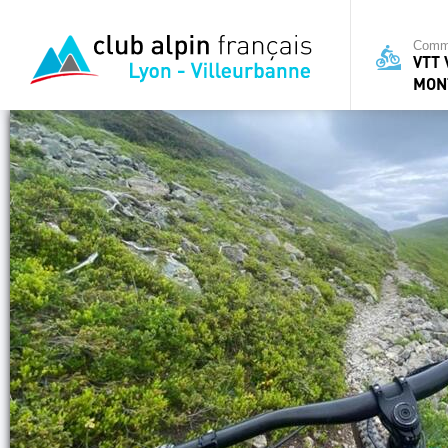
Commi
VTT 
MON