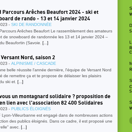
S
 Parcours Arêches Beaufort 2024 - ski et
W
oard de rando - 13 et 14 janvier 2024
2023 -
SKI DE RANDONNÉE
D
Parcours Arêches Beaufort Le rassemblement des amateurs
S
et de snowboard de randonnée les 13 et 14 janvier 2024 –
L
du Beaufortin (Savoie.
[...]
R
C
 Versant Nord, saison 2
2023 -
ALPINISME / CASCADE
M
ne belle réussite l'année dernière, l'équipe de Versant Nord
R
é de remettre ça et te propose de délaisser les plaisirs
S
 du ski et.
[...]
C
S
vous un montagnard solidaire ? proposition de
S
en lien avec l'association 82 400 Solidaires
W
2023 -
PUBLICS ÉLOIGNÉS
 Lyon-Villeurbanne est engagé dans de nombreuses actions
ction des publics éloignés. Dans ce cadre, il est proposé une
elle" avec.
[...]