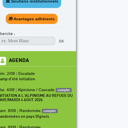
🏛️ Soutiens institutionnels
ARTICLE A LA UNE
Programme escalade e
🎁 Avantages adhérents
herche :
AGENDA
im. 2/08
|
Escalade
amp d'été initiation
ar. 4/08
|
Alpinisme / Cascade
complet
NITIATION A L'ALPINISME AU REFUGE DU
AVE/MARDI 4 AOUT 2026
am. 8/08
|
Randonnée
complet
andonnées en pays Dignois
am. 8/08
|
Randonnée