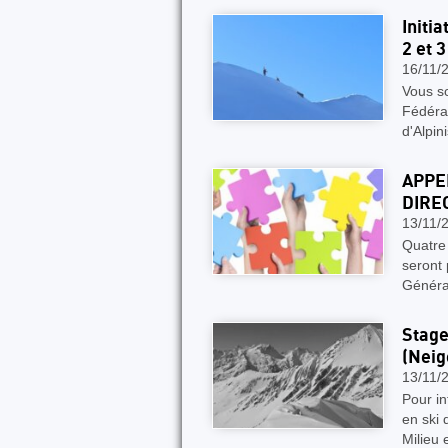
Initi
2 et 
16/11/
Vous s
Fédérat
d'Alpin
APPE
DIRE
13/11/
Quatre 
seront 
Généra
Stage
(Neig
13/11/
Pour in
en ski 
Milieu