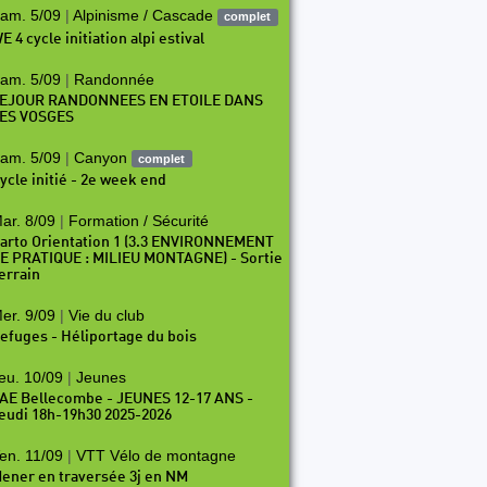
am. 5/09
|
Alpinisme / Cascade
complet
E 4 cycle initiation alpi estival
am. 5/09
|
Randonnée
EJOUR RANDONNEES EN ETOILE DANS
ES VOSGES
am. 5/09
|
Canyon
complet
ycle initié - 2e week end
ar. 8/09
|
Formation / Sécurité
arto Orientation 1 (3.3 ENVIRONNEMENT
E PRATIQUE : MILIEU MONTAGNE) - Sortie
errain
er. 9/09
|
Vie du club
efuges - Héliportage du bois
eu. 10/09
|
Jeunes
AE Bellecombe - JEUNES 12-17 ANS -
eudi 18h-19h30 2025-2026
en. 11/09
|
VTT Vélo de montagne
ener en traversée 3j en NM