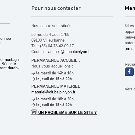
Pour nous contacter
Men
Nos locaux sont situés :
©Les 
appar
56 rue du 4 août 1789
peuven
donnée
69100 Villeurbanne
e
auteu
Tel : (33) 04-78-42-09-17
d
[en sa
Courriel :
accueil@clubalpinlyon.fr
de montagne
PERMANENCE ACCUEIL :
 Sécurité
Retro
Nous vous accueillons :
ent durable
> le mardi de 14h à 18h
> le jeudi de 15h à 20h
PERMANENCE MATERIEL
Versi
materiel@clubalpinlyon.fr
> le mardi de 18h à 20h
> le jeudi de 18h à 20h
🚧
UN PROBLEME SUR LE SITE ?