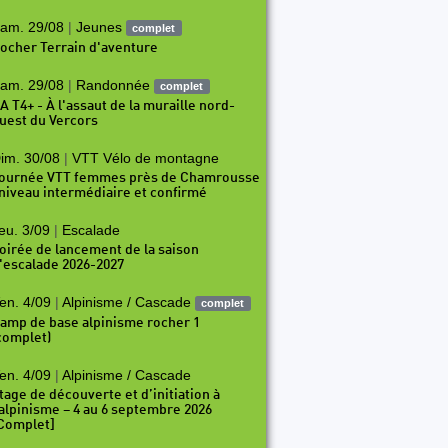
am. 29/08
|
Jeunes
complet
ocher Terrain d'aventure
am. 29/08
|
Randonnée
complet
A T4+ - À l'assaut de la muraille nord-
uest du Vercors
im. 30/08
|
VTT Vélo de montagne
ournée VTT femmes près de Chamrousse
 niveau intermédiaire et confirmé
eu. 3/09
|
Escalade
oirée de lancement de la saison
'escalade 2026-2027
en. 4/09
|
Alpinisme / Cascade
complet
amp de base alpinisme rocher 1
complet)
en. 4/09
|
Alpinisme / Cascade
tage de découverte et d’initiation à
’alpinisme – 4 au 6 septembre 2026
Complet]