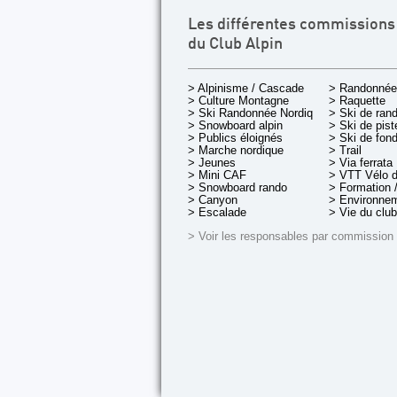
Les différentes commissions
du Club Alpin
> Alpinisme / Cascade
> Randonnée
> Culture Montagne
> Raquette
> Ski Randonnée Nordique
> Ski de ran
> Snowboard alpin
> Ski de pist
> Publics éloignés
> Ski de fon
> Marche nordique
> Trail
> Jeunes
> Via ferrata
> Mini CAF
> VTT Vélo 
> Snowboard rando
> Formation /
> Canyon
> Environnem
> Escalade
> Vie du club
> Voir les responsables par commission