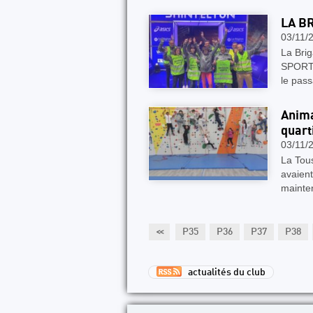
LA B
03/11/
La Brig
SPORTS
le pas
Anima
quart
03/11/
La Tous
avaient
mainte
P30
P31
P32
P33
P34
<<
P35
P36
P37
P38
actualités du club