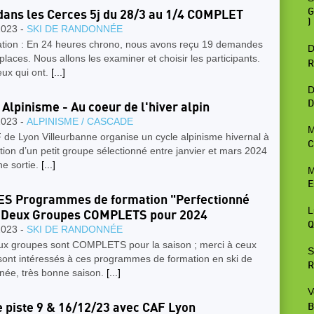
G
dans les Cerces 5j du 28/3 au 1/4 COMPLET
)
2023 -
SKI DE RANDONNÉE
ation : En 24 heures chrono, nous avons reçu 19 demandes
D
places. Nous allons les examiner et choisir les participants.
R
eux qui ont.
[...]
D
D
 Alpinisme - Au coeur de l'hiver alpin
2023 -
ALPINISME / CASCADE
M
de Lyon Villeurbanne organise un cycle alpinisme hivernal à
C
tion d’un petit groupe sélectionné entre janvier et mars 2024
e sortie.
[...]
M
E
S Programmes de formation "Perfectionné
L
- Deux Groupes COMPLETS pour 2024
Q
2023 -
SKI DE RANDONNÉE
ux groupes sont COMPLETS pour la saison ; merci à ceux
S
sont intéressés à ces programmes de formation en ski de
R
née, très bonne saison.
[...]
V
e piste 9 & 16/12/23 avec CAF Lyon
B