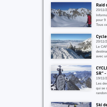
Raid 
20/11/
Inform
pour 9 
Tous c
Cycle
20/11/
Le CAF 
destina
avec un
CYCLE
SR" 
19/11/
Les de
qui se 
randon
Ski d