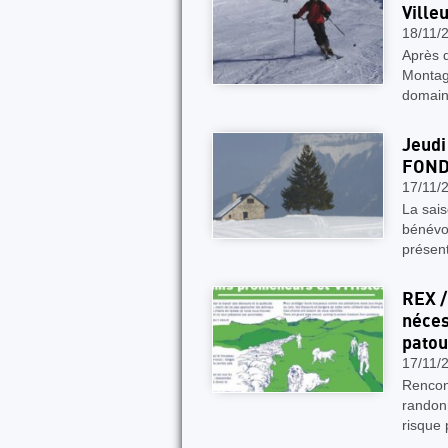
Ville
18/11/
Après q
Montagn
domai
Jeudi
FOND 
17/11/
La sais
bénévol
présen
REX /
néces
patou
17/11/
Rencont
randonn
risque 