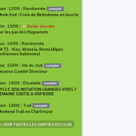
am. 12/09
|
Randonnée
complet
eek-End : Croix de Belledonne en boucle
im. 13/09
|
Sortie annulée
ur les pas des Huguenots
un. 14/09
|
Randonnée
A T5 - Viso, Venezia, Roma (Alpes
ottiennes italiennes)
ar. 15/09
|
Vie du club
complet
éunion Comité Directeur
am. 19/09
|
Escalade
complet
YCLE 2026 INITIATION GRANDES VOIES 1
EMAINE SORTIE A ORPIERRE
am. 19/09
|
Trail
complet
eekend Trail en Chartreuse
> VOIR TOUTES LES SORTIES DU CLUB