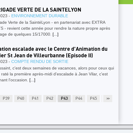
RIGADE VERTE DE LA SAINTELYON
2023 -
ENVIRONNEMENT DURABLE
ade Verte de la SaintéLyon - en partenariat avec EXTRA
 - revient cette année pour rendre la nature propre après
sage de quelques 15/17000.
[...]
tion escalade avec le Centre d'Animation du
ier St Jean de Villeurbanne (Episode II)
2023 -
COMPTE RENDU DE SORTIE
saint, c'est deux semaines de vacances, alors pour ceux qui
 raté la première après-midi d'escalade à Jean Vilar, c'est
nant l'occasion.
[...]
P39
P40
P41
P42
P43
P44
P45
P46
>>
P47