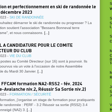
S
ation et perfectionnement en ski de randonnée le
W
3 décembre 2023
2023 -
SKI DE RANDONNÉE
S
ouhaitez démarrer le ski de randonnée ou progresser ? La
S
L
ion soutient l'association "Bessans Bonneval terre
isme", et nous connaissons.
[...]
S
C
L A CANDIDATURE POUR LE COMITE
CTEUR DU CLUB
M
2023 -
VIE DU CLUB
C
D
postes au Comité Directeur (sur 16) sont à pourvoir. Ils
T
pourvus via un vote à l'occasion de notre Assemblée
le du Mardi 30 Janvier.
[...]
M
R
 FFCAM formation NA2-RSS2 - fév. 2024
J
e-Avalanche niv.2, Réussir Sa Sortie niv.2)
S
2023 -
FORMATION / SÉCURITÉ
J
formation, j'organise un stage de formation pour pratiquants
V
de randonnée : PERF - 3.2 Réussir sa sortie (RSS2) 3.4
 enneigé (NA2) 3.
[...]
M