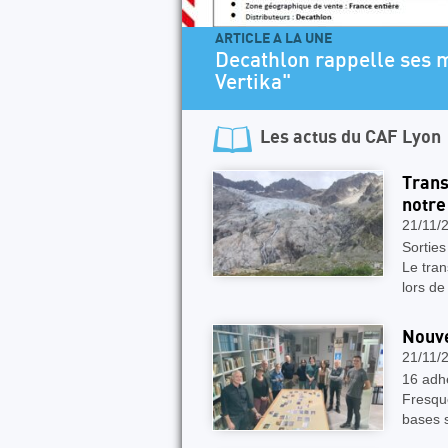
ses modèles de dégaines "Alpinisme et
Les actus du
CAF Lyon
Trans
notre
21/11/
Sorties
Le tran
lors de
Nouve
21/11/
16 adhé
Fresque
bases s