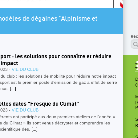
ARTICLE A LA UNE
Programme Escalade SAE 2026-2027 Jeunes
Rec
port : les solutions pour connaître et réduire
 impact
2023 -
VIE DU CLUB
 du club : les solutions de mobilité pour réduire notre impact
D
sport est le premier poste d’émission de gaz à effet de serre
C
 nos.
[...]
M
lles dates "Fresque du Climat"
I
P
2023 -
VIE DU CLUB
rents ont participé aux deux premiers ateliers de l'année «
S
 du Climat » Ils sont venus décrypter et comprendre les
R
cientifique des.
[...]
S