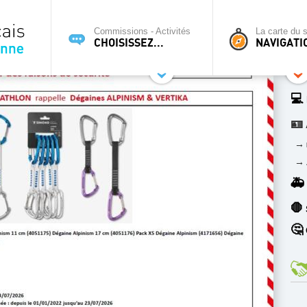
Commissions - Activités
La carte du s
CHOISISSEZ...
NAVIGATI
💻
🪪
→
→
🚑
🛑
🤔