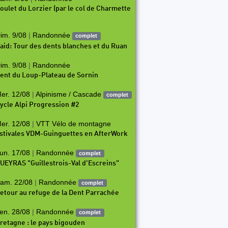
oulet du Lorzier (par le col de Charmette
im. 9/08
|
Randonnée
complet
aid: Tour des dents blanches et du Ruan
im. 9/08
|
Randonnée
ent du Loup-Plateau de Sornin
er. 12/08
|
Alpinisme / Cascade
complet
ycle Alpi Progression #2
er. 12/08
|
VTT Vélo de montagne
stivales VDM-Guinguettes en AfterWork
un. 17/08
|
Randonnée
complet
UEYRAS "Guillestrois-Val d'Escreins"
am. 22/08
|
Randonnée
complet
etour au refuge de la Dent Parrachée
en. 28/08
|
Randonnée
complet
retagne : le pays bigouden