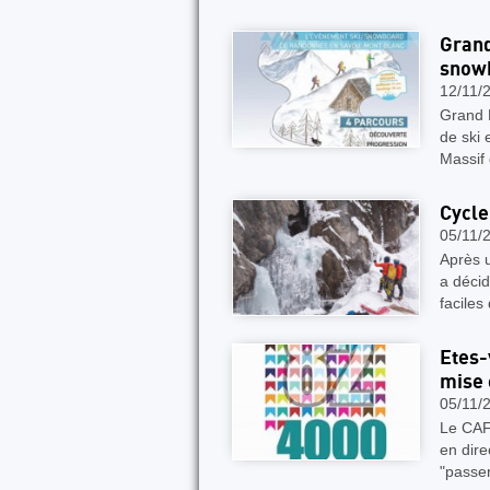
Grand
snowb
12/11/
Grand 
de ski 
Massif 
Cycle
05/11/
Après u
a décid
faciles
Etes-
mise 
05/11/
Le CAF
en dire
"passer