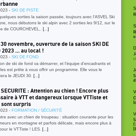
urbanne
S
2023 -
SKI DE PISTE
R
uelques sorties la saison passée, toujours avec l'ASVEL Ski
e, nous débutons le ski alpin avec 2 sorties les 9/12, sur le
S
ne de COURCHEVEL,.
[...]
R
o
 30 novembre, ouverture de la saison SKI DE
D
2023 ... au local !
J
2023 -
SKI DE FOND
:
on de ski de fond va démarrer, et l'équipe d'encadrants et
es est prête à vous offrir un programme. Elle vous le
J
tera le JEUDI 30.
[...]
S
d
 SECURITE : Attention au chien ! Encore plus
V
saire à VTT et dangereux lorsque VTTiste et
C
(
 sont surpris
2023 -
FORMATION / SÉCURITÉ
V
re avec un chien de troupeau : situation courante pour les
S
eurs en montagne et parfois délicate, mais encore plus à
l
pour le VTTiste ! LES.
[...]
[