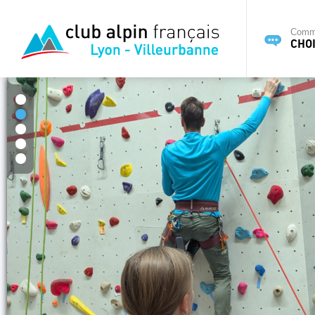
Commi
CHOI
1
2
3
4
5