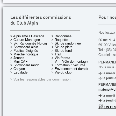
Les différentes commissions
Pour no
du Club Alpin
Nos locaux 
> Alpinisme / Cascade
> Randonnée
> Culture Montagne
> Raquette
56 rue du 4
> Ski Randonnée Nordique
> Ski de randonnée
69100 Ville
> Snowboard alpin
> Ski de piste
Tel : (33) 0
> Publics éloignés
> Ski de fond
> Marche nordique
> Trail
Courriel :
ac
> Jeunes
> Via ferrata
> Mini CAF
> VTT Vélo de montagne
PERMANEN
> Snowboard rando
> Formation / Sécurité
Nous vous a
> Canyon
> Environnement durable
> Escalade
> Vie du club
> le mardi 
> le jeudi 
> Voir les responsables par commission
PERMANE
materiel@cl
> le mardi 
> le jeudi 
🚧
UN PR