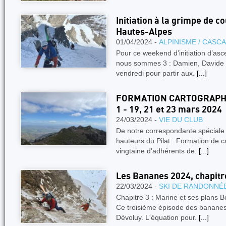
Initiation à la grimpe de c
Hautes-Alpes
01/04/2024 -
ALPINISME / CASC
Pour ce weekend d’initiation d’asc
nous sommes 3 : Damien, Davide 
vendredi pour partir aux.
[...]
FORMATION CARTOGRAPHI
1 - 19, 21 et 23 mars 2024
24/03/2024 -
VIE DU CLUB
De notre correspondante spéciale
hauteurs du Pilat Formation de c
vingtaine d’adhérents de.
[...]
Les Bananes 2024, chapitr
22/03/2024 -
SKI DE RANDONNÉ
Chapitre 3 : Marine et ses plans B
Ce troisième épisode des bananes
Dévoluy. L'équation pour.
[...]