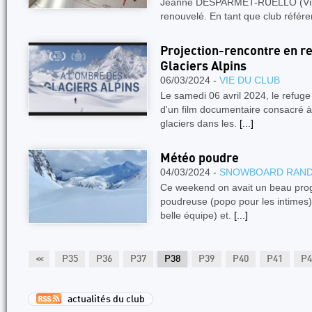
Jeanne DESPARMET-RUELLO (Ville
renouvelé. En tant que club référe
Projection-rencontre en re
Glaciers Alpins
06/03/2024 -
VIE DU CLUB
Le samedi 06 avril 2024, le refuge
d'un film documentaire consacré à 
glaciers dans les.
[...]
Météo poudre
04/03/2024 -
SNOWBOARD RAN
Ce weekend on avait un beau prog
poudreuse (popo pour les intimes), 
belle équipe) et.
[...]
33
P34
<<
P35
P36
P37
P38
P39
P40
P41
P4
actualités du club