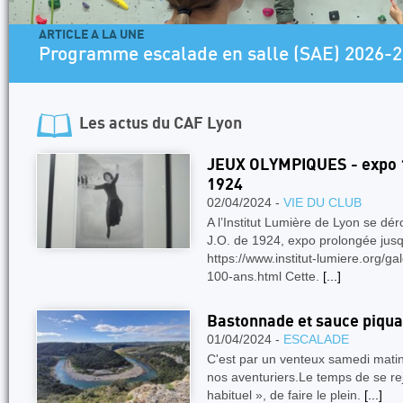
ARTICLE A LA UNE
Programme escalade en salle (SAE) 2026-
Les actus du
CAF Lyon
JEUX OLYMPIQUES - expo 
1924
02/04/2024 -
VIE DU CLUB
A l’Institut Lumière de Lyon se dér
J.O. de 1924, expo prolongée jusqu
https://www.institut-lumiere.org/gal
100-ans.html Cette.
[...]
Bastonnade et sauce piqua
01/04/2024 -
ESCALADE
C'est par un venteux samedi matin
nos aventuriers.Le temps de se re
habituel », de faire le plein.
[...]