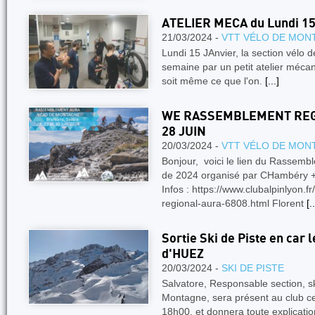
ATELIER MECA du Lundi 15
21/03/2024 -
VTT VÉLO DE MON
Lundi 15 JAnvier, la section vél
semaine par un petit atelier mécan
soit même ce que l'on.
[...]
WE RASSEMBLEMENT REGI
28 JUIN
20/03/2024 -
VTT VÉLO DE MON
Bonjour, voici le lien du Rasse
de 2024 organisé par CHambéry + 
Infos : https://www.clubalpinlyon.
regional-aura-6808.html Florent
[..
Sortie Ski de Piste en car
d'HUEZ
20/03/2024 -
SKI DE PISTE
Salvatore, Responsable section, sk
Montagne, sera présent au club ce
18h00, et donnera toute explicati