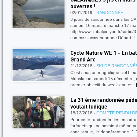
ouvertes !
02/01/2019 -
RANDONNÉE
3 jours de randonnée dans les C
samedi 16 mars, dimanche 17 ma
http://www.clubalpinlyon.fr/sortie
commission=randonnee Départ.
[.
Cycle Nature WE 1 - En bal
Grand Arc
21/12/2018 -
SKI DE RANDONNÉ
C'est sous un magnifique ciel ble
Monslacon samedi 15 décembre, 
premier objectif du week-end est.
La 31 ème randonnée péde
voulait ludique
18/12/2018 -
COMPTE RENDU DE
Pour cette randonnée les encadrant
farfadets qui ne savaient même pas
conciliabule, ils donnèrent une.
[...