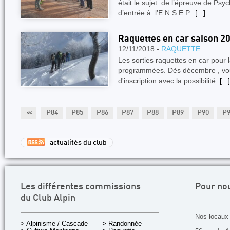
était le sujet de l’épreuve de Ps
d’entrée à l’E.N.S.E.P..
[...]
Raquettes en car saison 2
12/11/2018 -
RAQUETTE
Les sorties raquettes en car pour 
programmées. Dès décembre , vous 
d'inscription avec la possibilité.
[...]
82
P83
<<
P84
P85
P86
P87
P88
P89
P90
P
actualités du club
Les différentes commissions
Pour no
du Club Alpin
Nos locaux 
> Alpinisme / Cascade
> Randonnée