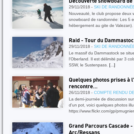
Découverte snowboard de
29/11/2018 -
SKI DE RANDONNÉ
Nouveauté, le club propose deux
snowboard de randonnée: Les 5 et 
hébergement au gite de Valezan).
Raid - Tour du Dammastoc
29/11/2018 -
SKI DE RANDONNÉ
Le massif du Dammastock se situe 
l'Oberland. Il est délimité par 3 c
SSW, le Sustenpass.
[...]
Quelques photos prises à l
rencontre…
26/11/2018 -
COMPTE RENDU DE
La demi-journée de discussion sur 
d'un pot, voici quelques photos ill
https://www.flickr.com/gp/pmugni
Grand Parcours Cascade -
Arc/Bessans