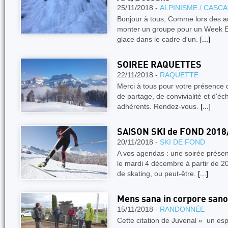
25/11/2018 -
ALPINISME / CASC
Bonjour à tous, Comme lors des a
monter un groupe pour un Week End
glace dans le cadre d'un.
[...]
SOIREE RAQUETTES
22/11/2018 -
RAQUETTE
Merci à tous pour votre présence 
de partage, de convivialité et d'é
adhérents. Rendez-vous.
[...]
SAISON SKI de FOND 2018
20/11/2018 -
SKI DE FOND
A vos agendas : une soirée présent
le mardi 4 décembre à partir de 2
de skating, ou peut-être.
[...]
Mens sana in corpore sano
15/11/2018 -
RANDONNÉE
Cette citation de Juvenal « un esp