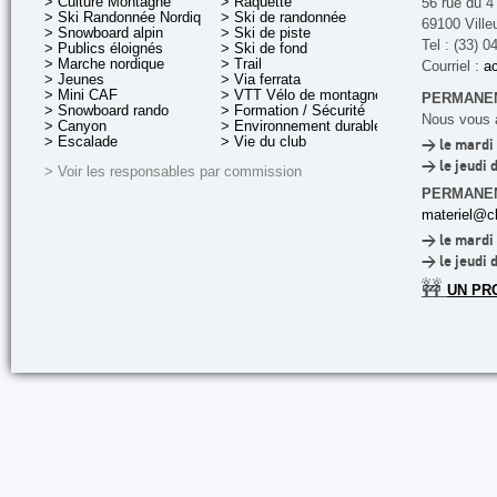
> Culture Montagne
> Raquette
56 rue du 4
> Ski Randonnée Nordique
> Ski de randonnée
69100 Ville
> Snowboard alpin
> Ski de piste
Tel : (33) 0
> Publics éloignés
> Ski de fond
> Marche nordique
> Trail
Courriel :
ac
> Jeunes
> Via ferrata
> Mini CAF
> VTT Vélo de montagne
PERMANEN
> Snowboard rando
> Formation / Sécurité
Nous vous a
> Canyon
> Environnement durable
> Escalade
> Vie du club
> le mardi 
> le jeudi 
> Voir les responsables par commission
PERMANE
materiel@cl
> le mardi 
> le jeudi 
🚧
UN PR