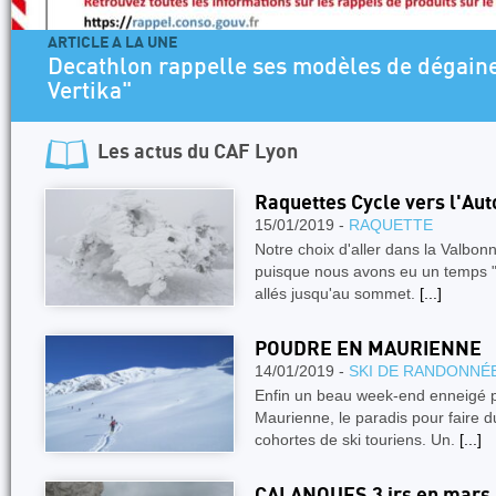
ARTICLE A LA UNE
Decathlon rappelle ses modèles de dégaine
Vertika"
Les actus du
CAF Lyon
Raquettes Cycle vers l'Aut
15/01/2019 -
RAQUETTE
Notre choix d'aller dans la Valbon
puisque nous avons eu un temps 
allés jusqu'au sommet.
[...]
POUDRE EN MAURIENNE
14/01/2019 -
SKI DE RANDONNÉ
Enfin un beau week-end enneigé po
Maurienne, le paradis pour faire d
cohortes de ski touriens. Un.
[...]
CALANQUES 3 jrs en mars 2