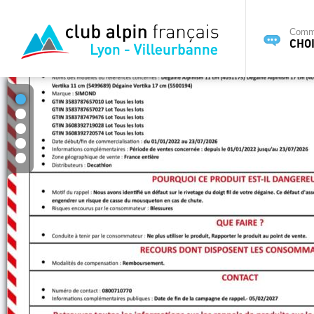
Commi
CHOI
1
2
3
4
5