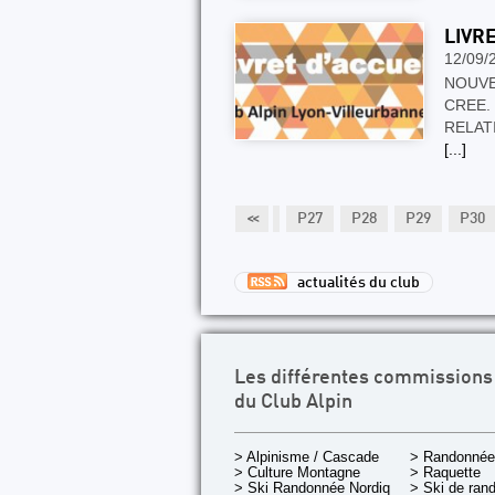
LIVR
12/09/
NOUVE
CREE.
RELATI
[...]
P22
P23
P24
P25
P26
<<
P27
P28
P29
P30
actualités du club
Les différentes commissions
du Club Alpin
> Alpinisme / Cascade
> Randonnée
> Culture Montagne
> Raquette
> Ski Randonnée Nordique
> Ski de ran