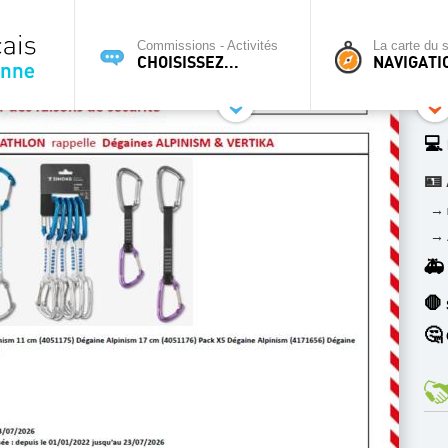
Commissions - Activités
La carte du s
CHOISISSEZ...
NAVIGATI
💻
🪪
→
→
🚑
🛑
🤔