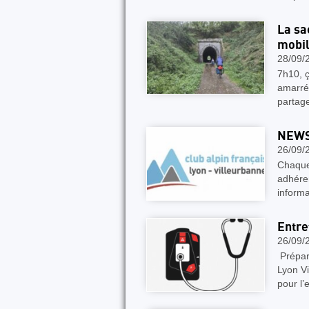
La sa
mobil
28/09/
7h10, ç
amarré
partage
NEWS
26/09/
Chaque
adhére
informa
Entre
26/09/
Prépare
Lyon Vi
pour l’