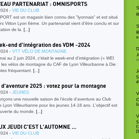
EAU PARTENARIAT : OMNISPORTS
S
2024 -
VIE DU CLUB
R
ORT est un magasin bien connu des "lyonnais" et est situé
s Vitton Lyon 6ème. Un partenariat vient d'être conclu et sur
S
ation de la.
[...]
R
o
ek-end d'intégration des VDM -2024
D
2024 -
VTT VÉLO DE MONTAGNE
J
ai au 2 juin 2024, c'était le week-end d'intégration (« WEI
:
 les vélos de montagne du CAF de Lyon Villeurbanne à Die :
otes fréquentant.
[...]
J
S
d
 d'aventure 2025 : votez pour la montagne
2024 -
JEUNES
V
nçons une nouvelle saison de l’école d’aventure au Club
C
(
e Lyon Villeurbanne pour les jeunes 14-18 ans. L'objectif est
ouverte du monde.
[...]
V
S
X JEUDI C'EST L'AUTOMNE ...
l
[
2024 -
VIE DU CLUB