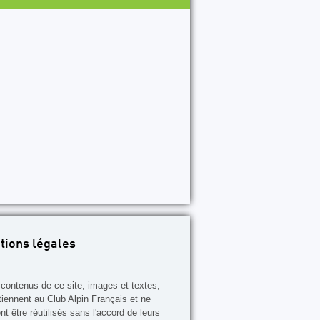
P40
P41
P42
P43
P44
P45
P46
P47
P48
tions légales
contenus de ce site, images et textes,
tiennent au Club Alpin Français et ne
t être réutilisés sans l'accord de leurs