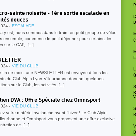
R
cro-sainte noisette - 1ère sortie escalade en
D
ités douces
D
2024 -
ESCALADE
a y est, nous sommes dans le train, en petit groupe de vélos
M
s ensemble, commence le petit déjeuner pour certains, les
C
s sur le CAF,.
[...]
M
E
LETTER
2024 -
VIE DU CLUB
L
 fin de mois, une NEWSLETTER est envoyée à tous les
Q
nts du Club Alpin Lyon-Villeurbanne donnant quelques
tions sur le Club, les activités.
[...]
S
R
V
tien DVA : Offre Spéciale chez Omnisport
2024 -
VIE DU CLUB
S
z votre matériel avalanche avant l'hiver ! Le Club Alpin
R
lleurbanne et Omnisport vous proposent une offre exclusive
entretien de.
[...]
V
B