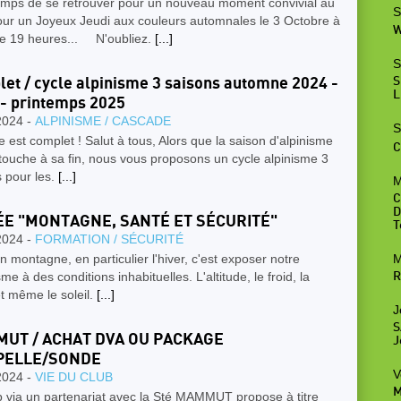
temps de se retrouver pour un nouveau moment convivial au
S
our un Joyeux Jeudi aux couleurs automnales le 3 Octobre à
W
 de 19 heures... N'oubliez.
[...]
S
et / cycle alpinisme 3 saisons automne 2024 -
S
L
 - printemps 2025
2024 -
ALPINISME / CASCADE
S
e est complet ! Salut à tous, Alors que la saison d'alpinisme
C
 touche à sa fin, nous vous proposons un cycle alpinisme 3
 pour les.
[...]
M
C
D
ÉE "MONTAGNE, SANTÉ ET SÉCURITÉ"
T
2024 -
FORMATION / SÉCURITÉ
M
en montagne, en particulier l'hiver, c'est exposer notre
me à des conditions inhabituelles. L'altitude, le froid, la
R
t même le soleil.
[...]
J
S
UT / ACHAT DVA OU PACKAGE
J
PELLE/SONDE
V
2024 -
VIE DU CLUB
M
b via un partenariat avec la Sté MAMMUT propose à titre