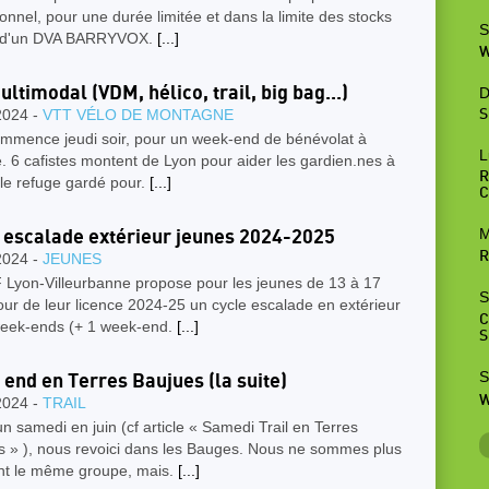
onnel, pour une durée limitée et dans la limite des stocks
S
t d'un DVA BARRYVOX.
[...]
W
ltimodal (VDM, hélico, trail, big bag...)
D
2024 -
VTT VÉLO DE MONTAGNE
S
ommence jeudi soir, pour un week-end de bénévolat à
L
. 6 cafistes montent de Lyon pour aider les gardien.nes à
R
le refuge gardé pour.
[...]
C
M
 escalade extérieur jeunes 2024-2025
R
2024 -
JEUNES
 Lyon-Villeurbanne propose pour les jeunes de 13 à 17
S
our de leur licence 2024-25 un cycle escalade en extérieur
C
week-ends (+ 1 week-end.
[...]
S
S
end en Terres Baujues (la suite)
W
2024 -
TRAIL
n samedi en juin (cf article « Samedi Trail en Terres
s » ), nous revoici dans les Bauges. Nous ne sommes plus
nt le même groupe, mais.
[...]