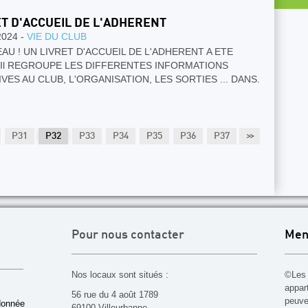
ET D'ACCUEIL DE L'ADHERENT
2024 -
VIE DU CLUB
AU ! UN LIVRET D'ACCUEIL DE L'ADHERENT A ETE
 Il REGROUPE LES DIFFERENTES INFORMATIONS
VES AU CLUB, L'ORGANISATION, LES SORTIES ... DANS.
P31
P32
P33
P34
P35
P36
P37
>>
P38
P39
Pour nous contacter
Men
Nos locaux sont situés :
©Les 
appar
56 rue du 4 août 1789
peuven
donnée
69100 Villeurbanne