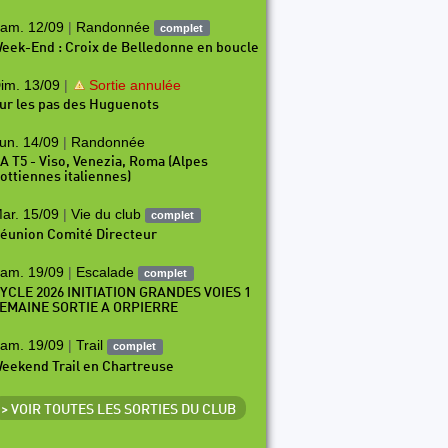
am. 12/09
|
Randonnée
complet
eek-End : Croix de Belledonne en boucle
im. 13/09
|
Sortie annulée
ur les pas des Huguenots
un. 14/09
|
Randonnée
A T5 - Viso, Venezia, Roma (Alpes
ottiennes italiennes)
ar. 15/09
|
Vie du club
complet
éunion Comité Directeur
am. 19/09
|
Escalade
complet
YCLE 2026 INITIATION GRANDES VOIES 1
EMAINE SORTIE A ORPIERRE
am. 19/09
|
Trail
complet
eekend Trail en Chartreuse
> VOIR TOUTES LES SORTIES DU CLUB