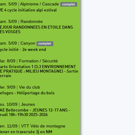
am. 5/09
|
Alpinisme / Cascade
complet
E 4 cycle initiation alpi estival
am. 5/09
|
Randonnée
EJOUR RANDONNEES EN ETOILE DANS
ES VOSGES
am. 5/09
|
Canyon
complet
ycle initié - 2e week end
ar. 8/09
|
Formation / Sécurité
arto Orientation 1 (3.3 ENVIRONNEMENT
E PRATIQUE : MILIEU MONTAGNE) - Sortie
errain
er. 9/09
|
Vie du club
efuges - Héliportage du bois
eu. 10/09
|
Jeunes
AE Bellecombe - JEUNES 12-17 ANS -
eudi 18h-19h30 2025-2026
en. 11/09
|
VTT Vélo de montagne
ener en traversée 3j en NM