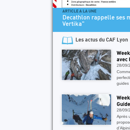
ARTICLE A LA UNE
Decathlon rappelle ses 
Vertika"
Les actus du
CAF Lyon
Week-
avec 
28/09/
Comme 
perfect
guides
Week-
Guide
28/09/
Après 
propos
d’Alpin