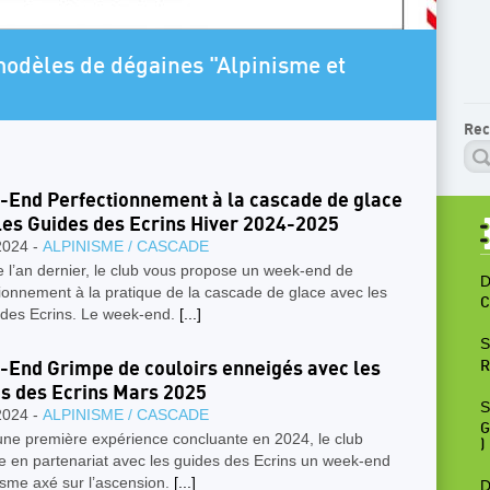
AR
modèles de dégaines "Alpinisme et
P
Rec
End Perfectionnement à la cascade de glace
les Guides des Ecrins Hiver 2024-2025
2024 -
ALPINISME / CASCADE
l’an dernier, le club vous propose un week-end de
D
ionnement à la pratique de la cascade de glace avec les
C
 des Ecrins. Le week-end.
[...]
S
End Grimpe de couloirs enneigés avec les
R
s des Ecrins Mars 2025
S
2024 -
ALPINISME / CASCADE
G
une première expérience concluante en 2024, le club
)
e en partenariat avec les guides des Ecrins un week-end
isme axé sur l’ascension.
[...]
D