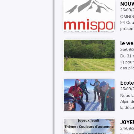
NOUV
26/09/
OMNISP
84 Cour
présent
le we
25/09/
Du 31 m
») pour
des pil
Ecole
25/09/
Nous la
Alpin d
la déc
JOYEU
24/09/