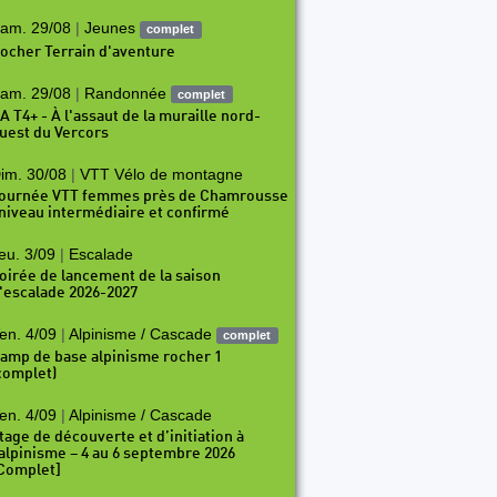
am. 29/08
|
Jeunes
complet
ocher Terrain d'aventure
am. 29/08
|
Randonnée
complet
A T4+ - À l'assaut de la muraille nord-
uest du Vercors
im. 30/08
|
VTT Vélo de montagne
ournée VTT femmes près de Chamrousse
 niveau intermédiaire et confirmé
eu. 3/09
|
Escalade
oirée de lancement de la saison
'escalade 2026-2027
en. 4/09
|
Alpinisme / Cascade
complet
amp de base alpinisme rocher 1
complet)
en. 4/09
|
Alpinisme / Cascade
tage de découverte et d’initiation à
’alpinisme – 4 au 6 septembre 2026
Complet]