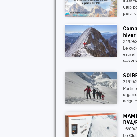
Il est 
Club p
partir
Compl
hiver
24/09/
Le cycl
estival
saisons
SOIR
21/09/
Partir 
organis
neige e
MAMM
DVA/
16/09/
Le Clu