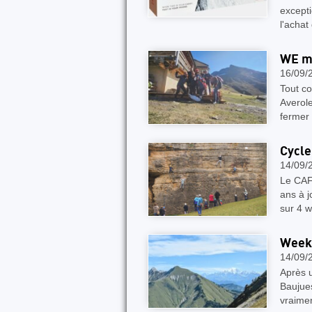
excepti
l'acha
WE mu
16/09/
Tout c
Averole
fermer 
Cycle
14/09/
Le CAF
ans à j
sur 4 
Week 
14/09/
Après u
Baujue
vraime