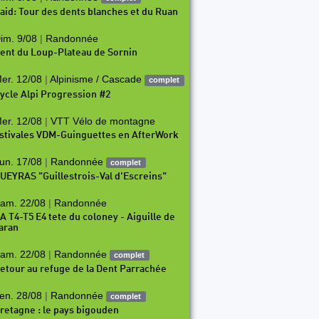
aid: Tour des dents blanches et du Ruan
im. 9/08
|
Randonnée
ent du Loup-Plateau de Sornin
er. 12/08
|
Alpinisme / Cascade
complet
ycle Alpi Progression #2
er. 12/08
|
VTT Vélo de montagne
stivales VDM-Guinguettes en AfterWork
un. 17/08
|
Randonnée
complet
UEYRAS "Guillestrois-Val d'Escreins"
am. 22/08
|
Randonnée
A T4-T5 E4 tete du coloney - Aiguille de
aran
am. 22/08
|
Randonnée
complet
etour au refuge de la Dent Parrachée
en. 28/08
|
Randonnée
complet
retagne : le pays bigouden