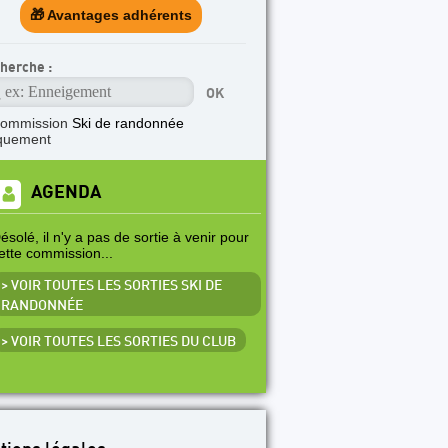
🎁 Avantages adhérents
herche :
commission
Ski de randonnée
quement
AGENDA
ésolé, il n'y a pas de sortie à venir pour
ette commission...
> VOIR TOUTES LES SORTIES SKI DE
RANDONNÉE
> VOIR TOUTES LES SORTIES DU CLUB