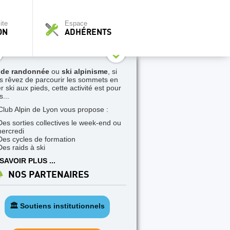
ite
Espace
ON
ADHÉRENTS
 de randonnée
ou
ski alpinisme
, si
s rêvez de parcourir les sommets en
r ski aux pieds, cette activité est pour
...
Club Alpin de Lyon vous propose :
Des sorties collectives le week-end ou
mercredi
Des cycles de formation
Des raids à ski
SAVOIR PLUS ...
NOS PARTENAIRES
🏛️ Soutiens institutionnels