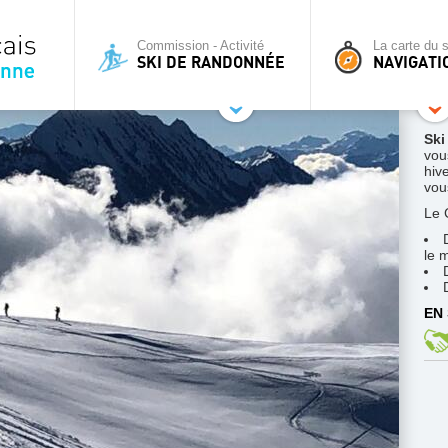
Commission - Activité
La carte du s
SKI DE RANDONNÉE
NAVIGATI
Ski
vou
hive
vous
Le 
le 
EN 