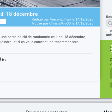
ndi 18 décembre
Rec
Rédigé par
VincentJ-4ab
le 14/12/2023
Publié par
ChristelK-b03
le 14/12/2023
uni
 une sortie de ski de randonnée ce lundi 18 décembre,
rejoindre, et si ça vous convient, on recommencera.
D
le :
c