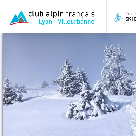
Commi
SKI