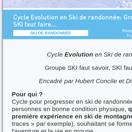
Cycle Evolution en Ski de randonnée: Gro
SKI faut faire...
Rédi
SKI DE RANDONNÉE
Pu
Cycle
Evolution
en Ski de ra
Groupe SKI faut savoir, SKI faut
Encadré par Hubert Concile et D
Pour qui ?
Cycle pour progresser en ski de randonné
personnes en bonne condition physique,
q
première expérience en ski de montagne
traces » par exemple), souhaitant se forme
l'aventure et la vie en groupe.