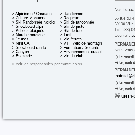
Nos locaux 
> Alpinisme / Cascade
> Randonnée
> Culture Montagne
> Raquette
56 rue du 4
> Ski Randonnée Nordique
> Ski de randonnée
69100 Ville
> Snowboard alpin
> Ski de piste
Tel : (33) 0
> Publics éloignés
> Ski de fond
> Marche nordique
> Trail
Courriel :
ac
> Jeunes
> Via ferrata
> Mini CAF
> VTT Vélo de montagne
PERMANEN
> Snowboard rando
> Formation / Sécurité
Nous vous a
> Canyon
> Environnement durable
> Escalade
> Vie du club
> le mardi 
> le jeudi 
> Voir les responsables par commission
PERMANE
materiel@cl
> le mardi 
> le jeudi 
🚧
UN PR