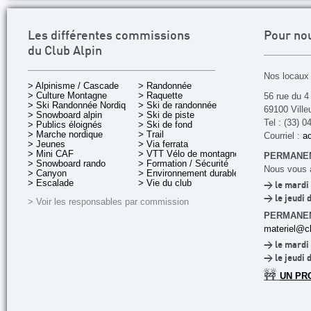
Les différentes commissions
Pour no
du Club Alpin
Nos locaux 
> Alpinisme / Cascade
> Randonnée
> Culture Montagne
> Raquette
56 rue du 4
> Ski Randonnée Nordique
> Ski de randonnée
69100 Ville
> Snowboard alpin
> Ski de piste
Tel : (33) 0
> Publics éloignés
> Ski de fond
> Marche nordique
> Trail
Courriel :
ac
> Jeunes
> Via ferrata
> Mini CAF
> VTT Vélo de montagne
PERMANEN
> Snowboard rando
> Formation / Sécurité
Nous vous a
> Canyon
> Environnement durable
> Escalade
> Vie du club
> le mardi 
> le jeudi 
> Voir les responsables par commission
PERMANE
materiel@cl
> le mardi 
> le jeudi 
🚧
UN PR