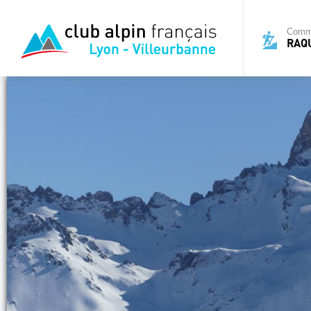
Commi
RAQ