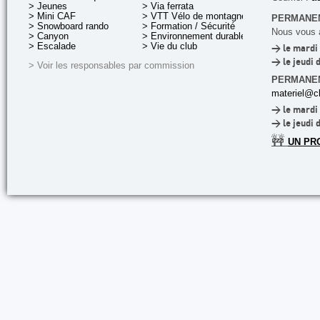
> Jeunes
> Via ferrata
> Mini CAF
> VTT Vélo de montagne
PERMANEN
> Snowboard rando
> Formation / Sécurité
Nous vous a
> Canyon
> Environnement durable
> Escalade
> Vie du club
> le mardi 
> le jeudi 
> Voir les responsables par commission
PERMANE
materiel@cl
> le mardi 
> le jeudi 
🚧
UN PR