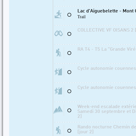
Lac d'Aiguebelette - Mont 
⚪
Trail
COLLECTIVE VF OISANS 2 [
⚪
RA T4 - T5 La "Grande Viré
⚪
Cycle autonomie couennes 
⚪
Cycle autonomie couennes 
⚪
Week-end escalade extérie
⚪
Samedi 30 septembre et D
2]
Rando nocturne Chemin de
⚪
[jour 2]