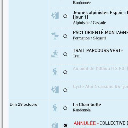
Randonnée
Jeunes alpinistes Espoir :
⚪
[jour 1]
Alpinisme / Cascade
PSC1 ORIENTÉ MONTAGN
⚪
Formation / Sécurité
TRAIL PARCOURS VERT+
⚪
Trail
Au pied de l'Obiou (T3 E3) 
⚪
Cycle Alpi 4 saisons #4 [jo
⚪
Dim 29 octobre
La Chambotte
⚪
Randonnée
ANNULÉE -
COLLECTIVE 
🚫