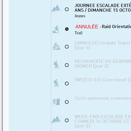
JOURNEE ESCALADE EXTÉ
⚪
ANS / DIMANCHE 15 OCT
Jeunes
ANNULÉE -
Raid Orientat
🚫
Trail
[ANNULEE] Grande Traver
⚪
[jour 3]
DECOUVERTE DU GEOPAR
⚪
DIGNEH [jour 2]
[WE][T3-E3] Courchevel [j
⚪
Cycle autonomie couennes 
⚪
WEEK-END ESCALADE EXT
⚪
/ SAMEDI 14 OCTOBRE E
[jour 2]