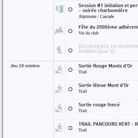
Session #1 initiation et p
⚪
– soirée charbonnière
Alpinisme / Cascade
Fête du 2000ème adhérent
⚪
Vie du club
DECOUVERTE DU GEOPAR
⚪
DIGNEH [jour 5]
Jeu 19 octobre
Sortie Rouge Monts d'Or
⚪
Trail
Sortie Bleue Mont d'Or
⚪
Trail
Sortie rouge foncé
⚪
Trail
TRAIL PARCOURS VERT - 
⚪
Trail