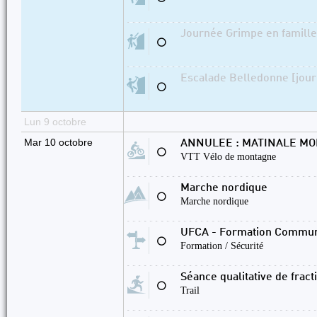
Journée Grimpe en famille 
⚪
Escalade Belledonne [jour
⚪
Lun 9 octobre
Mar 10 octobre
ANNULEE : MATINALE MO
⚪
VTT Vélo de montagne
Marche nordique
⚪
Marche nordique
UFCA - Formation Commune 
⚪
Formation / Sécurité
Séance qualitative de frac
⚪
Trail