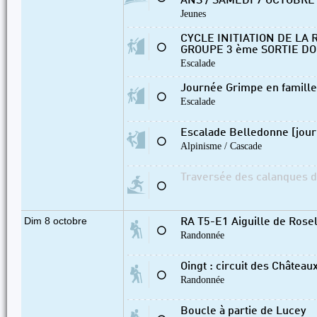
ANS / SAMEDI 7 OCTOBRE
Jeunes
CYCLE INITIATION DE LA 
⚪
GROUPE 3 ème SORTIE DO
Escalade
Journée Grimpe en famille 
⚪
Escalade
Escalade Belledonne [jour
⚪
Alpinisme / Cascade
Traversée des calanques de
⚪
Dim 8 octobre
RA T5-E1 Aiguille de Rosel
⚪
Randonnée
Oingt : circuit des Château
⚪
Randonnée
Boucle à partie de Lucey