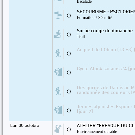
Escalade
SECOURISME : PSC1 ORI
⚪
Formation / Sécurité
Sortie rouge du dimanche
⚪
Trail
Au pied de l'Obiou (T3 E3) 
⚪
Cycle Alpi 4 saisons #4 [jo
⚪
Des gorges de Daluis au Mo
⚪
randonnée des couleurs (A
Jeunes alpinistes Espoir :
⚪
[jour 2]
Lun 30 octobre
ATELIER "FRESQUE DU CL
⚪
Environnement durable