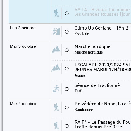
RA T4 - Bivouac bucolique 
⚪
les Grandes Rousses [jour
Lun 2 octobre
Climb Up Gerland - 19h-21h
⚪
Escalade
Mar 3 octobre
Marche nordique
⚪
Marche nordique
ESCALADE 2023/2024 SA
⚪
JEUNES MARDI 17H/18H30
Jeunes
Séance de Fractionné
⚪
Trail
Mer 4 octobre
Belvédère de None, La crê
⚪
Randonnée
RA T4 - Le Passage du Fou
⚪
Trèfle depuis Pré Orcel