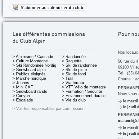
S'abonner au calendrier du club
Les différentes commissions
Pour no
du Club Alpin
Nos locaux 
> Alpinisme / Cascade
> Randonnée
> Culture Montagne
> Raquette
56 rue du 4
> Ski Randonnée Nordique
> Ski de randonnée
69100 Ville
> Snowboard alpin
> Ski de piste
Tel : (33) 0
> Publics éloignés
> Ski de fond
> Marche nordique
> Trail
Courriel :
ac
> Jeunes
> Via ferrata
> Mini CAF
> VTT Vélo de montagne
PERMANEN
> Snowboard rando
> Formation / Sécurité
Nous vous a
> Canyon
> Environnement durable
> Escalade
> Vie du club
> le mardi 
> le jeudi 
> Voir les responsables par commission
PERMANE
materiel@cl
> le mardi 
> le jeudi 