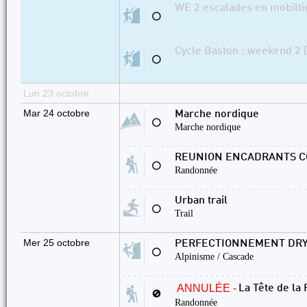
WE 2 escalades en mobilti
⚪
Cycle Baston : weekend 2 [
⚪
Lun 23 octobre
Mar 24 octobre
Marche nordique
⚪
Marche nordique
REUNION ENCADRANTS 
⚪
Randonnée
Urban trail
⚪
Trail
Mer 25 octobre
PERFECTIONNEMENT DRY
⚪
Alpinisme / Cascade
ANNULÉE -
La Tête de la
🚫
Randonnée