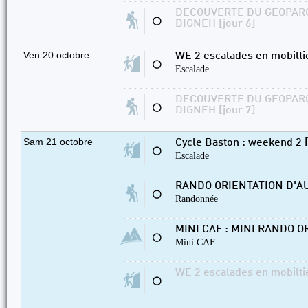
DECOUVERTE DU GEOPAR
⚪
DIGNEH [jour 6]
Ven 20 octobre
WE 2 escalades en mobilti
⚪
Escalade
DECOUVERTE DU GEOPAR
⚪
DIGNEH [jour 7]
Sam 21 octobre
Cycle Baston : weekend 2 [
⚪
Escalade
RANDO ORIENTATION D'A
⚪
Randonnée
MINI CAF : MINI RANDO 
⚪
Mini CAF
WE 2 escalades en mobilti
⚪