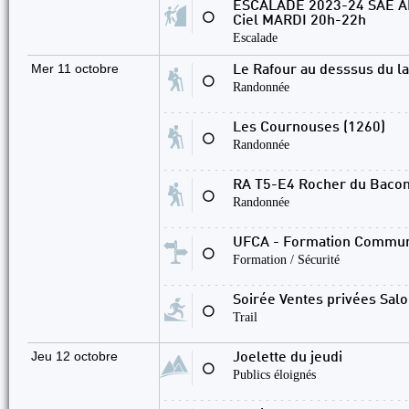
ESCALADE 2023-24 SAE AD
⚪
Ciel MARDI 20h-22h
Escalade
Mer 11 octobre
Le Rafour au desssus du la
⚪
Randonnée
Les Cournouses (1260)
⚪
Randonnée
RA T5-E4 Rocher du Baconn
⚪
Randonnée
UFCA - Formation Commune 
⚪
Formation / Sécurité
Soirée Ventes privées Sa
⚪
Trail
Jeu 12 octobre
Joelette du jeudi
⚪
Publics éloignés