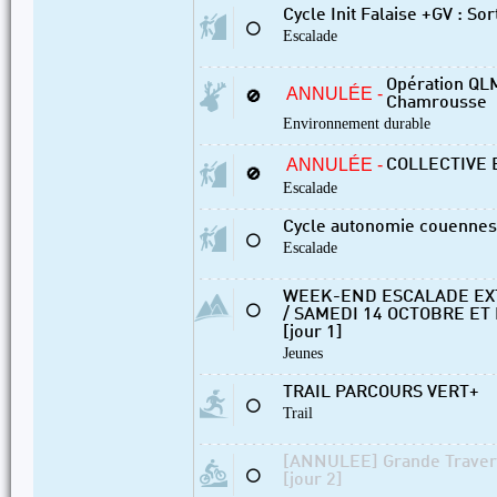
Cycle Init Falaise +GV : Sor
⚪
Escalade
Opération QL
ANNULÉE -
🚫
Chamrousse
Environnement durable
ANNULÉE -
COLLECTIVE 
🚫
Escalade
Cycle autonomie couennes 
⚪
Escalade
WEEK-END ESCALADE EXT
⚪
/ SAMEDI 14 OCTOBRE E
[jour 1]
Jeunes
TRAIL PARCOURS VERT+
⚪
Trail
[ANNULEE] Grande Traver
⚪
[jour 2]