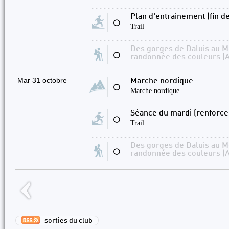
Plan d'entrainement (fin d
⚪
Trail
Des gorges de Daluis au Mo
⚪
randonnée des couleurs (A
Mar 31 octobre
Marche nordique
⚪
Marche nordique
Séance du mardi (renforc
⚪
Trail
Des gorges de Daluis au Mo
⚪
randonnée des couleurs (A
sorties du club