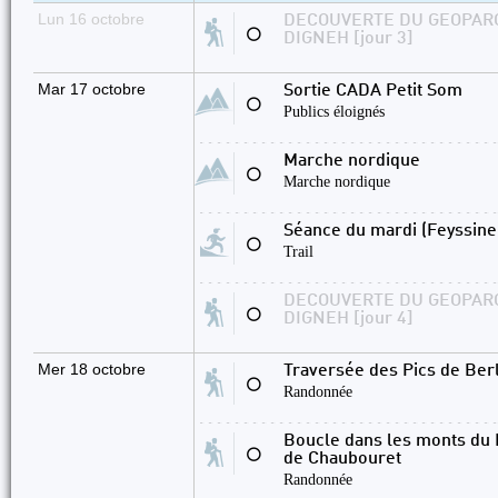
Lun 16 octobre
DECOUVERTE DU GEOPAR
⚪
DIGNEH [jour 3]
Mar 17 octobre
Sortie CADA Petit Som
⚪
Publics éloignés
Marche nordique
⚪
Marche nordique
Séance du mardi (Feyssine
⚪
Trail
DECOUVERTE DU GEOPAR
⚪
DIGNEH [jour 4]
Mer 18 octobre
Traversée des Pics de Ber
⚪
Randonnée
Boucle dans les monts du P
⚪
de Chaubouret
Randonnée