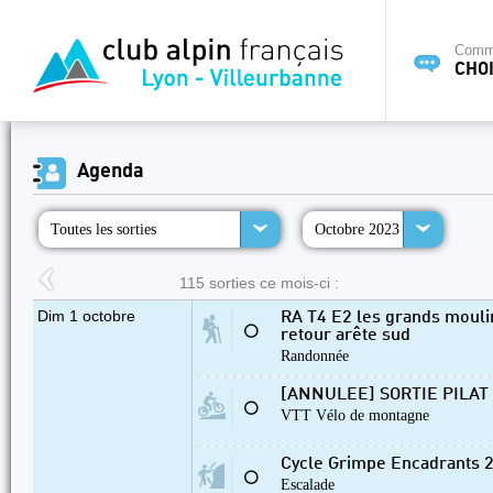
Commi
CHOI
Agenda
Toutes les sorties
Octobre 2023
115 sorties ce mois-ci :
Dim 1 octobre
RA T4 E2 les grands moulin
⚪
retour arête sud
Randonnée
[ANNULEE] SORTIE PILAT 
⚪
VTT Vélo de montagne
Cycle Grimpe Encadrants 
⚪
Escalade